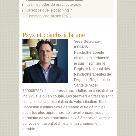
Les méthodes de psychothérapie
Qu'est ce que le coaching ?
Comment choisir son Psy ?
Psys et coachs à la une
Yves Delaunay
à PARIS
Psychothérapeute
clinicien expérimenté,
je suis inscrit sur le
Registre National des
Psychothérapeutes de
l’Agence Régional de
Santé (N°Adeli
750009755). Je m’adresse aux adultes en consultation
individuelle ou en couple. Les premiers entretiens sont
consacrés à la présentation de votre situation. Ils sont
l’occasion d’affiner votre demande et de définir les
outils les plus appropriés. Le travail engagé vous
permettra de vous soustraire aux éléments de votre vie
qui vous entravent et d’installer un changement
durable.