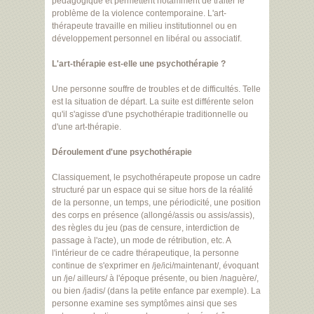
pédagogique et permettent notamment de traiter le
problème de la violence contemporaine. L'art-
thérapeute travaille en milieu institutionnel ou en
développement personnel en libéral ou associatif.
L'art-thérapie est-elle une psychothérapie ?
Une personne souffre de troubles et de difficultés. Telle
est la situation de départ. La suite est différente selon
qu'il s'agisse d'une psychothérapie traditionnelle ou
d'une art-thérapie.
Déroulement d'une psychothérapie
Classiquement, le psychothérapeute propose un cadre
structuré par un espace qui se situe hors de la réalité
de la personne, un temps, une périodicité, une position
des corps en présence (allongé/assis ou assis/assis),
des règles du jeu (pas de censure, interdiction de
passage à l'acte), un mode de rétribution, etc. A
l'intérieur de ce cadre thérapeutique, la personne
continue de s'exprimer en /je/ici/maintenant/, évoquant
un /je/ ailleurs/ à l'époque présente, ou bien /naguère/,
ou bien /jadis/ (dans la petite enfance par exemple). La
personne examine ses symptômes ainsi que ses