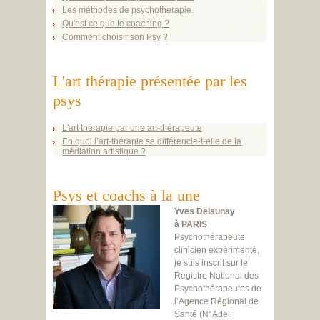
Les méthodes de psychothérapie
Qu'est ce que le coaching ?
Comment choisir son Psy ?
L'art thérapie présentée par les
psys
L'art thérapie par une art-thérapeute
En quoi l’art-thérapie se différencie-t-elle de la
médiation artistique ?
Psys et coachs à la une
Yves Delaunay
à PARIS
Psychothérapeute
clinicien expérimenté,
je suis inscrit sur le
Registre National des
Psychothérapeutes de
l’Agence Régional de
Santé (N°Adeli