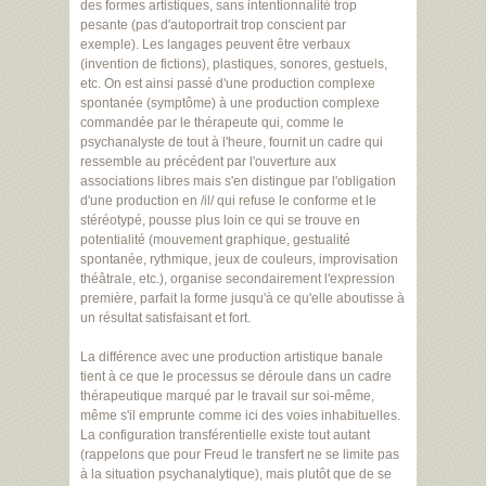
des formes artistiques, sans intentionnalité trop
pesante (pas d'autoportrait trop conscient par
exemple). Les langages peuvent être verbaux
(invention de fictions), plastiques, sonores, gestuels,
etc. On est ainsi passé d'une production complexe
spontanée (symptôme) à une production complexe
commandée par le thérapeute qui, comme le
psychanalyste de tout à l'heure, fournit un cadre qui
ressemble au précédent par l'ouverture aux
associations libres mais s'en distingue par l'obligation
d'une production en /il/ qui refuse le conforme et le
stéréotypé, pousse plus loin ce qui se trouve en
potentialité (mouvement graphique, gestualité
spontanée, rythmique, jeux de couleurs, improvisation
théâtrale, etc.), organise secondairement l'expression
première, parfait la forme jusqu'à ce qu'elle aboutisse à
un résultat satisfaisant et fort.
La différence avec une production artistique banale
tient à ce que le processus se déroule dans un cadre
thérapeutique marqué par le travail sur soi-même,
même s'il emprunte comme ici des voies inhabituelles.
La configuration transférentielle existe tout autant
(rappelons que pour Freud le transfert ne se limite pas
à la situation psychanalytique), mais plutôt que de se