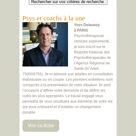
Psys et coachs à la une
Yves Delaunay
à PARIS
Psychothérapeute
clinicien expérimenté,
je suis inscrit sur le
Registre National des
Psychothérapeutes de
l’Agence Régional de
Santé (N°Adeli
750009755). Je m’adresse aux adultes en consultation
individuelle ou en couple. Les premiers entretiens sont
consacrés à la présentation de votre situation. Ils sont
l’occasion d’affiner votre demande et de définir les
outils les plus appropriés. Le travail engagé vous
permettra de vous soustraire aux éléments de votre vie
qui vous entravent et d’installer un changement
durable.
Voir sa fiche