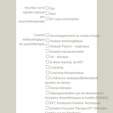
Inscrit(e) sur le
Oui
registre national
Non
des
En cours d'inscription
psychothérapeutes
:
Courant
Accompagnement au champ d'argile
méthodologique
Analyse bioénergétique
de psychothérapie
Analyse Psycho – organique
:
Analyse transactionnelle
Art – thérapie
le Brain training de BST
Coaching
Coaching-thérapeutique
Cohérence cardiaque/Biofeedback
(gestion du stress)
Danse-thérapie
Déprogrammation par les Mouvements
Oculaires, Kinesthésiques et Auditifs (DMOKA)
EFT, Emotional Freedom Techniques
Emotion-Focused Therapy-EFT (Thérapie