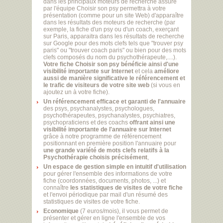
dans les principaux moteurs de recherche assuré
par l'équipe Choisir son psy permettra à votre
présentation (comme pour un site Web) d'apparaître
dans les résultats des moteurs de recherche (par
exemple, la fiche d'un psy ou d'un coach, exerçant
sur Paris, apparaitra dans les résultats de recherche
sur Google pour des mots clefs tels que "trouver psy
paris" ou "trouver coach paris" ou bien pour des mots
clefs composés du nom du psychothérapeute,....).
Votre fiche Choisir son psy bénéficie ainsi d'une
visibilité importante sur Internet
et cela
améliore
aussi de manière significative le référencement et
le trafic de visiteurs de votre site web
(si vous en
ajoutez un à votre fiche).
Un référencement efficace et garanti de l'annuaire
des psys, psychanalystes, psychologues,
psychothérapeutes, psychanalystes, psychiatres,
psychopraticiens et des coachs
offrant ainsi une
visibilité importante de l'annuaire sur Internet
grâce à notre programme de référencement
positionnant en première position l'annuaire pour
une grande variété de mots clefs relatifs à la
Psychothérapie choisis précisément
,
Un espace de gestion simple en intuitif d'utilisation
pour gérer l'ensemble des informations de votre
fiche (coordonnées, documents, photos, ...) et
connaître
les statistiques de visites de votre fiche
et l'envoi périodique par mail d'un résumé des
statistiques de visites de votre fiche.
Economique
(7 euros/mois), il vous permet de
présenter et gérer en ligne l'ensemble de vos