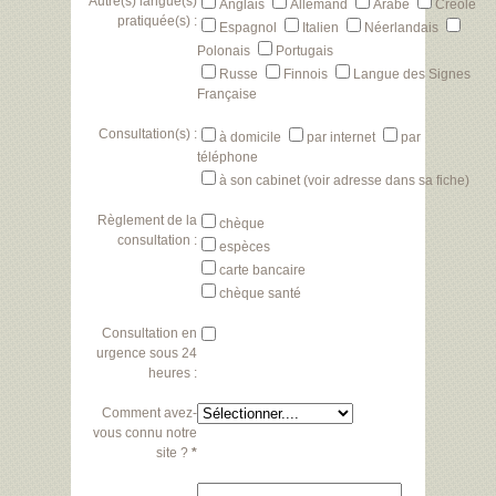
Autre(s) langue(s)
Anglais
Allemand
Arabe
Créole
pratiquée(s) :
Espagnol
Italien
Néerlandais
Polonais
Portugais
Russe
Finnois
Langue des Signes
Française
Consultation(s) :
à domicile
par internet
par
téléphone
à son cabinet (voir adresse dans sa fiche)
Règlement de la
chèque
consultation :
espèces
carte bancaire
chèque santé
Consultation en
urgence sous 24
heures :
Comment avez-
vous connu notre
site ?
*