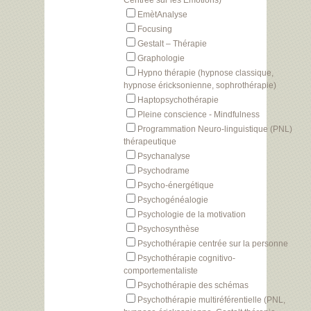
Centrée sur les Emotions)
EmètAnalyse
Focusing
Gestalt – Thérapie
Graphologie
Hypno thérapie (hypnose classique,
hypnose éricksonienne, sophrothérapie)
Haptopsychothérapie
Pleine conscience - Mindfulness
Programmation Neuro-linguistique (PNL)
thérapeutique
Psychanalyse
Psychodrame
Psycho-énergétique
Psychogénéalogie
Psychologie de la motivation
Psychosynthèse
Psychothérapie centrée sur la personne
Psychothérapie cognitivo-
comportementaliste
Psychothérapie des schémas
Psychothérapie multiréférentielle (PNL,