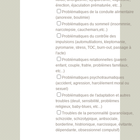
érection, éjaculation prématurée, etc...)
Problématiques de la conduite alimentaire
(anorexie, boulimie)
Problématiques du sommeil (insommnie,
narcolepsie, cauchemars,etc..)
Problématiques du contrôle des
impulsions (automutilations, kleptomanie,
pyromanie, stress, TOC, burn-out, passage à
l'acte)
Problématiques relationnelles (parent-
enfant, couple, fratrie, problèmes familiaux,
etc...)
Problématiques psychotraumatiques
(accident, agression, harcèlement moral ou
sexuel)
Problématiques de l'adaptation et autres
troubles (deuil, sensibilité, problèmes
religieux, baby-blues, etc...)
Troubles de la personnalité (paranoïaque,
schizoïde, schizotypique, antisociale,
borderline, histrionique, narcissique, évitante,
dépendante, obsessionnel compulsif)