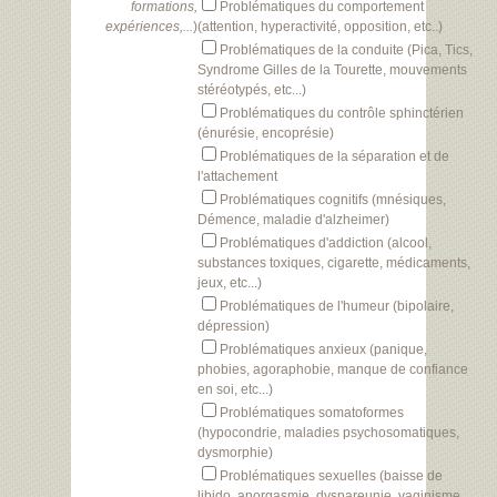
formations,
Problématiques du comportement
expériences,...
)
(attention, hyperactivité, opposition, etc..)
Problématiques de la conduite (Pica, Tics,
Syndrome Gilles de la Tourette, mouvements
stéréotypés, etc...)
Problématiques du contrôle sphinctérien
(énurésie, encoprésie)
Problématiques de la séparation et de
l'attachement
Problématiques cognitifs (mnésiques,
Démence, maladie d'alzheimer)
Problématiques d'addiction (alcool,
substances toxiques, cigarette, médicaments,
jeux, etc...)
Problématiques de l'humeur (bipolaire,
dépression)
Problématiques anxieux (panique,
phobies, agoraphobie, manque de confiance
en soi, etc...)
Problématiques somatoformes
(hypocondrie, maladies psychosomatiques,
dysmorphie)
Problématiques sexuelles (baisse de
libido, anorgasmie, dyspareunie, vaginisme,