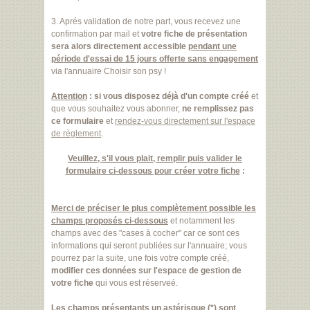
3. Aprés validation de notre part, vous recevez une
confirmation par mail et
votre fiche de présentation
sera alors directement accessible
pendant une
période d'essai de 15 jours offerte sans engagement
via l'annuaire Choisir son psy !
Attention
:
si vous disposez déjà d'un compte créé
et
que vous souhaitez vous abonner,
ne remplissez pas
ce formulaire
et
rendez-vous directement sur l'espace
de règlement
.
Veuillez, s'il vous plait, remplir puis valider le
formulaire ci-dessous pour créer votre fiche
:
Merci de préciser le plus complètement possible les
champs proposés ci-dessous
et notamment les
champs avec des "cases à cocher" car ce sont ces
informations qui seront publiées sur l'annuaire; vous
pourrez par la suite, une fois votre compte créé,
modifier ces données sur l'espace de gestion de
votre fiche
qui vous est réserveé.
Les champs présentants un astérisque (*) sont