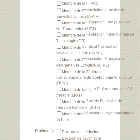
Membre de la FFPCS
Association française de
Membre de l'
nouvelle hypnose (AFNH)
Fédération Française des
Membre de la
Art_Thérapeutes (FFAT)
Fédération Internationale de
Membre de la
Relaxologie
(FIR)
Syndicat National de
Membre du
Sexologie Clinique (SNSC)
Association Française de
Membre de l'
Psychanalyse Evolutive (AFPE)
Membre de la Fédération
Transdisciplinaire de Sophrologie Analytique
(FISAT)
Ligue Professionnelle d'Art-
Membre de la
thérapie (LPAT)
Société Française de
Membre de la
Thérapie Familiale (SFTF)
Séminaires Psychanalytiques
Membre des
de Paris
Diplôme(s) :
Doctorat en médecine
Doctorat de psychiatrie