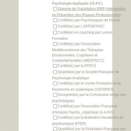
Psychologie Appliquée (I.E.P.A.)
Dispose de l'habilitation IPRP (Intervention
en Prévention des Risques Professionnels)
Certifié(e) par Psychologues de France
Certifié(e) par L'AFFORTHEC
Certifié(e) en coaching par Lunion
Formation
Certifié(e) par l'Association
Méditérranéenne des Thérapies
Emotionnelles, Cognitives et
Comportementales (MEDITECC)
Certifié(e) par la FFPCS
Qualifié(e) par la Société Française de
Psychologie Analytique
Certifié(e) par le Centre Formation et de
Recherche en systémique (CEFORES)
Enregistré(e) par la Commission belge des
psychologues
Certifié(e) par l'Association Française
d'Analyse Psycho_organique (A.A.P.O.)
Certifié(e) par la fédération freudienne de
psychanalyse (FFDP)
Qualifié(e) par la Fédération Française des