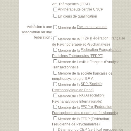
Art_Thérapeutes (FFAT)
Art-thérapeute certifié CNCP
En cours de qualification
Adhésion à une
Psy en mouvement
Membre de
association ou une
fédération :
FF2P (Fédération Française
Membre de la
de Psychothérapie et Psychanalyse)
Fédération Française des
Membre de la
Praticiens Thérapeutes (FFDPT)
Membre de l'Institut Français d'Analyse
Transactionnelle
Membre de la société française de
morphopsychologie S.F.M.
SPP (Société
Membre de la
Psychanalytique de Paris)
IPA (Association
Membre de l'
Psychanalytique Internationale)
FFCPro (Fédération
Membre de la
Francophone des coachs professionnels)
Membre de la FFDP (Fédération
Freudienne de Psychanalyse)
Détenteur du CEP (certificat européen de