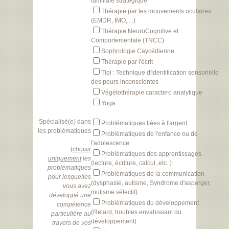
familiale stratégique
Thérapie par les mouvements oculaires
(EMDR, IMO, ...)
Thérapie NeuroCognitive et
Comportementale (TNCC)
Sophrologie Caycédienne
Thérapie par l'écrit
Tipi : Technique d'identification sensorielle
des peurs inconscientes
Végétothérapie caractero analytique
Yoga
Spécialisé(e) dans
Problématiques liées à l'argent
les problématiques
Problématiques de l'enfance ou de
l'adolescence
(
choisir
Problématiques des apprentissages
uniquement
les
(lecture, écriture, calcul, etc..)
problématiques
Problématiques de la communication
pour lesquelles
(dysphasie, autisme, Syndrome d'asperger,
vous avez
mutisme sélectif)
développé une
Problématiques du développement
compétence
(Retard, troubles envahissant du
particulière au
développement)
travers de vos