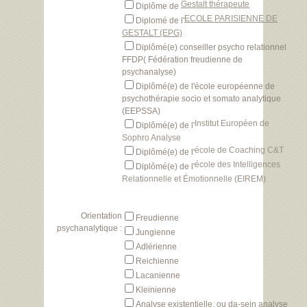
Gestalt thérapeute
Diplôme de
ECOLE PARISIENNE DE
Diplomé de l'
GESTALT (EPG)
Diplômé(e) conseiller psycho relationnel
FFDP( Fédération freudienne de
psychanalyse)
Diplômé(e) de l'école européenne de
psychothérapie socio et somato analytique
(EEPSSA)
Institut Européen de
Diplômé(e) de l'
Sophro Analyse
école de Coaching C&T
Diplômé(e) de l'
école des Intelligences
Diplômé(e) de l'
Relationnelle et Émotionnelle (EIREM)
Orientation
Freudienne
psychanalytique :
Jungienne
Adlérienne
Reichienne
Lacanienne
Kleinienne
Analyse existentielle, ou da-sein analyse