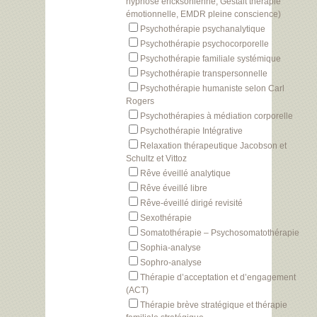
hypnose éricksonienne, Gestalt thérapie
émotionnelle, EMDR pleine conscience)
Psychothérapie psychanalytique
Psychothérapie psychocorporelle
Psychothérapie familiale systémique
Psychothérapie transpersonnelle
Psychothérapie humaniste selon Carl
Rogers
Psychothérapies à médiation corporelle
Psychothérapie Intégrative
Relaxation thérapeutique Jacobson et
Schultz et Vittoz
Rêve éveillé analytique
Rêve éveillé libre
Rêve-éveillé dirigé revisité
Sexothérapie
Somatothérapie – Psychosomatothérapie
Sophia-analyse
Sophro-analyse
Thérapie d’acceptation et d’engagement
(ACT)
Thérapie brève stratégique et thérapie