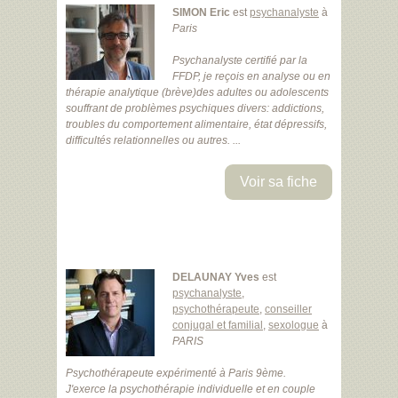
SIMON Eric
est
psychanalyste
à
Paris
Psychanalyste certifié par la
FFDP, je reçois en analyse ou en
thérapie analytique (brève)des adultes ou adolescents
souffrant de problèmes psychiques divers: addictions,
troubles du comportement alimentaire, état dépressifs,
difficultés relationnelles ou autres. ...
Voir sa fiche
DELAUNAY Yves
est
psychanalyste
,
psychothérapeute
,
conseiller
conjugal et familial
,
sexologue
à
PARIS
Psychothérapeute expérimenté à Paris 9ème.
J'exerce la psychothérapie individuelle et en couple