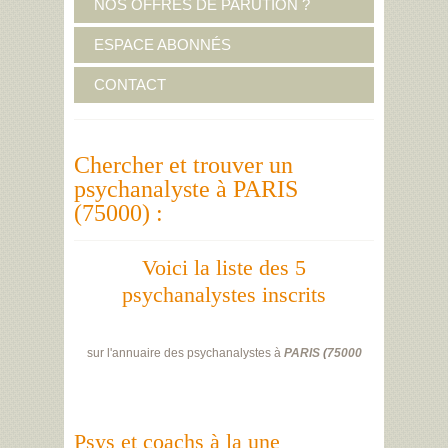
NOS OFFRES DE PARUTION ?
ESPACE ABONNÉS
CONTACT
Chercher et trouver un
psychanalyste à PARIS
(75000) :
Voici la liste des 5
psychanalystes inscrits
sur l'annuaire des psychanalystes à
PARIS
(
75000
Psys et coachs à la une