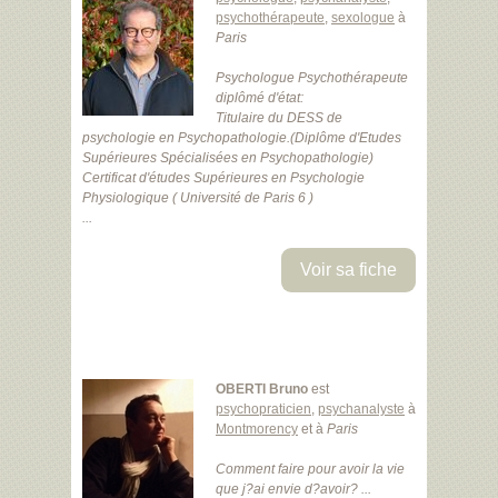
psychothérapeute
,
sexologue
à
Paris
Psychologue Psychothérapeute
diplômé d'état:
Titulaire du DESS de
psychologie en Psychopathologie.(Diplôme d'Etudes
Supérieures Spécialisées en Psychopathologie)
Certificat d'études Supérieures en Psychologie
Physiologique ( Université de Paris 6 )
...
Voir sa fiche
OBERTI Bruno
est
psychopraticien
,
psychanalyste
à
Montmorency
et à
Paris
Comment faire pour avoir la vie
que j?ai envie d?avoir? ...