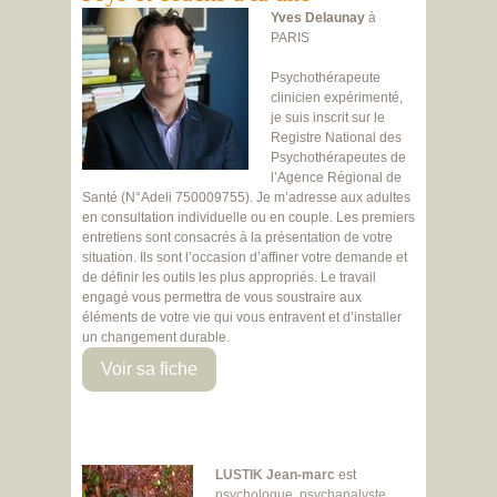
Yves Delaunay
à
PARIS
Psychothérapeute
clinicien expérimenté,
je suis inscrit sur le
Registre National des
Psychothérapeutes de
l’Agence Régional de
Santé (N°Adeli 750009755). Je m’adresse aux adultes
en consultation individuelle ou en couple. Les premiers
entretiens sont consacrés à la présentation de votre
situation. Ils sont l’occasion d’affiner votre demande et
de définir les outils les plus appropriés. Le travail
engagé vous permettra de vous soustraire aux
éléments de votre vie qui vous entravent et d’installer
un changement durable.
Voir sa fiche
LUSTIK Jean-marc
est
psychologue
,
psychanalyste
,