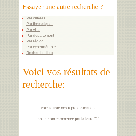
Essayer une autre recherche ?
Par critères
Par thématiques
Par ville
Par département
Par région
Par cyberthérapie
Recherche libre
Voici vos résultats de
recherche:
Voici la liste des
0
professionnels
dont le nom commence par la lettre "
J
" :