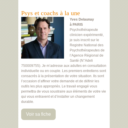
Psys et coachs à la une
Yves Delaunay
à PARIS
Psychothérapeute
clinicien expérimenté,
je suis inscrit sur le
Registre National des
Psychothérapeutes de
l’Agence Régional de
Santé (N°Adeli
750009755). Je m’adresse aux adultes en consultation
individuelle ou en couple. Les premiers entretiens sont
consacrés à la présentation de votre situation. Ils sont
l’occasion d’affiner votre demande et de définir les
outils les plus appropriés. Le travail engagé vous
permettra de vous soustraire aux éléments de votre vie
qui vous entravent et d’installer un changement
durable.
Voir sa fiche