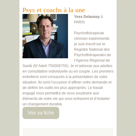
Psys et coachs à la une
Yves Delaunay
à
PARIS
Psychothérapeute
clinicien expérimenté,
je suis inscrit sur le
Registre National des
Psychothérapeutes de
l’Agence Régional de
Santé (N°Adeli 750009755). Je m’adresse aux adultes
en consultation individuelle ou en couple. Les premiers
entretiens sont consacrés à la présentation de votre
situation. Ils sont l’occasion d’affiner votre demande et
de définir les outils les plus appropriés. Le travail
engagé vous permettra de vous soustraire aux
éléments de votre vie qui vous entravent et d’installer
un changement durable.
Voir sa fiche