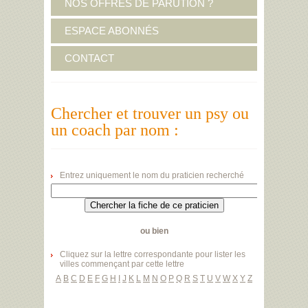
NOS OFFRES DE PARUTION ?
ESPACE ABONNÉS
CONTACT
Chercher et trouver un psy ou
un coach par nom :
Entrez uniquement le nom du praticien recherché
ou bien
Cliquez sur la lettre correspondante pour lister les
villes commençant par cette lettre
A
B
C
D
E
F
G
H
I
J
K
L
M
N
O
P
Q
R
S
T
U
V
W
X
Y
Z