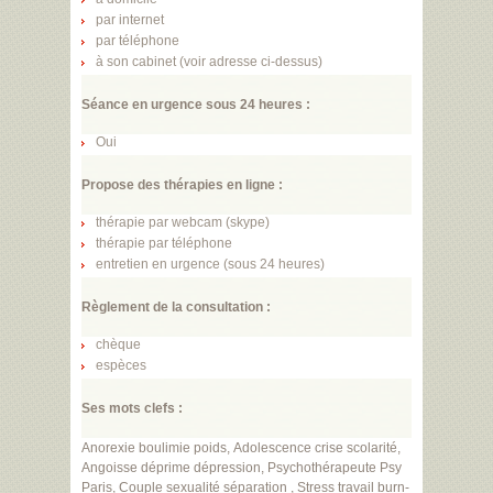
par internet
par téléphone
à son cabinet (voir adresse ci-dessus)
Séance en urgence sous 24 heures :
Oui
Propose des thérapies en ligne :
thérapie par webcam (skype)
thérapie par téléphone
entretien en urgence (sous 24 heures)
Règlement de la consultation :
chèque
espèces
Ses mots clefs :
Anorexie
boulimie
poids
,
Adolescence
crise
scolarit
é,
Angoisse
d
é
prime
d
é
pression
,
Psychoth
é
rapeute
Psy
Paris
,
Couple
sexualit
é
s
é
paration
,
Stress
travail
burn
-