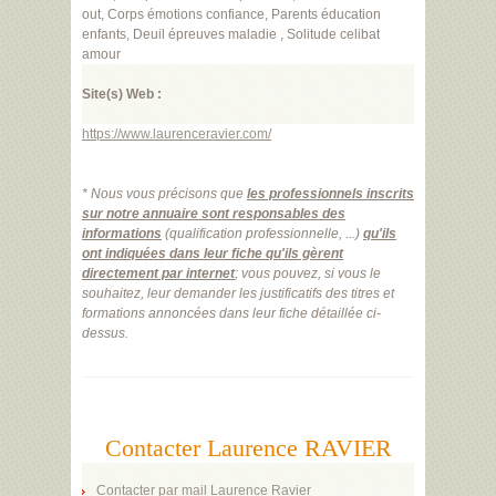
out
,
Corps
é
motions
confiance
,
Parents
é
ducation
enfants
,
Deuil
é
preuves
maladie
,
Solitude
celibat
amour
Site(s) Web :
https://www.laurenceravier.com/
* Nous vous précisons que
les professionnels inscrits
sur notre annuaire sont responsables des
informations
(qualification professionnelle, ...)
qu'ils
ont indiquées dans leur fiche qu'ils gèrent
directement par internet
; vous pouvez, si vous le
souhaitez, leur demander les justificatifs des titres et
formations annoncées dans leur fiche détaillée ci-
dessus.
Contacter Laurence RAVIER
Contacter par mail Laurence Ravier