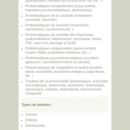
agoraphobie, manque de confiance en soi, etc...)
Problématiques somatoformes (hypocondrie,
maladies psychosomatiques, dysmorphie)
Problématiques de la conduite alimentaire
(anorexie, boulimie)
Problématiques du sommeil (insommnie,
narcolepsie, cauchemars,etc..)
Problématiques du contrôle des impulsions
(automutilations, kleptomanie, pyromanie, stress,
TOC, burn-out, passage à l'acte)
Problématiques relationnelles (parent-enfant,
couple, fratrie, problèmes familiaux, etc...)
Problématiques psychotraumatiques (accident,
agression, harcèlement moral ou sexuel)
Problématiques de l'adaptation et autres troubles
(deuil, sensibilité, problèmes religieux, baby-blues,
etc...)
Troubles de la personnalité (paranoïaque, schizoïde,
schizotypique, antisociale, borderline, histrionique,
narcissique, évitante, dépendante, obsessionnel
compulsif)
Types de patients :
Seniors
Enfants
Adolescents