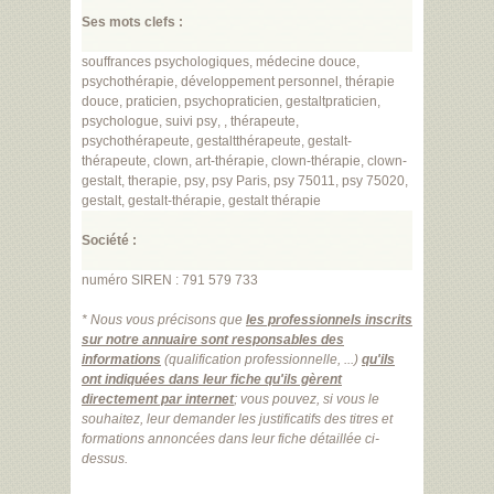
Ses mots clefs :
souffrances
psychologiques
,
m
é
decine
douce
,
psychoth
é
rapie
,
d
é
veloppement
personnel
,
th
é
rapie
douce
,
praticien
,
psychopraticien
,
gestaltpraticien
,
psychologue
,
suivi
psy
, ,
th
é
rapeute
,
psychoth
é
rapeute
,
gestaltth
é
rapeute
,
gestalt
-
th
é
rapeute
,
clown
,
art
-
th
é
rapie
,
clown
-
th
é
rapie
,
clown
-
gestalt
,
therapie
,
psy
,
psy
Paris
,
psy
75011
,
psy
75020
,
gestalt
,
gestalt
-
th
é
rapie
,
gestalt
th
é
rapie
Société :
numéro SIREN : 791 579 733
* Nous vous précisons que
les professionnels inscrits
sur notre annuaire sont responsables des
informations
(qualification professionnelle, ...)
qu'ils
ont indiquées dans leur fiche qu'ils gèrent
directement par internet
; vous pouvez, si vous le
souhaitez, leur demander les justificatifs des titres et
formations annoncées dans leur fiche détaillée ci-
dessus.