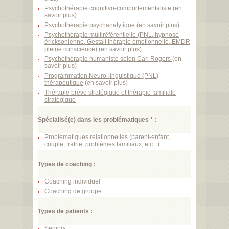
Psychothérapie cognitivo-comportementaliste
(
en
savoir plus
)
Psychothérapie psychanalytique
(
en savoir plus
)
Psychothérapie multiréférentielle (PNL, hypnose
éricksonienne, Gestalt thérapie émotionnelle, EMDR
pleine conscience)
(
en savoir plus
)
Psychothérapie humaniste selon Carl Rogers
(
en
savoir plus
)
Programmation Neuro-linguistique (PNL)
thérapeutique
(
en savoir plus
)
Thérapie brève stratégique et thérapie familiale
stratégique
Spécialisé(e) dans les problématiques * :
Problématiques relationnelles (parent-enfant,
couple, fratrie, problèmes familiaux, etc...)
Types de coaching :
Coaching individuel
Coaching de groupe
Types de patients :
Seniors