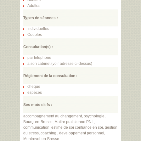
Adultes
Types de séances :
Individuelles
Couples
Consultation(s) :
par téléphone
à son cabinet (voir adresse ci-dessus)
Règlement de la consultation :
chèque
espèces
Ses mots clefs :
accompagnement
au
changement
,
psychologie
,
Bourg
-
en
-
Bresse
,
Ma
î
tre
praticienne
PNL
,
communication
,
estime
de
soi
confiance
en
soi
,
gestion
du
stress
,
coaching
,
developpement
personnel
,
Montrevel
-
en
-
Bresse