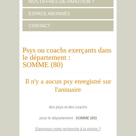
NOS OFFRES DE PARUTION ?
ESPACE ABONNÉS
CONTACT
Psys ou coachs exerçants dans
le département :
SOMME (80)
Il n'y a aucun psy enregistré sur
l'annuaire
des psys et des coachs
pour le département :
SOMME (80)
Elargissez votre recherche à la région ?