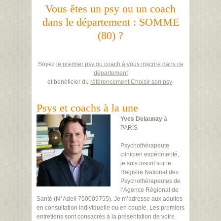
Vous êtes un psy ou un coach
dans le département : SOMME
(80) ?
Soyez
le premier psy ou coach à vous inscrire dans ce
département
et bénéficier du
référencement Choisir son psy
.
Psys et coachs à la une
Yves Delaunay
à
PARIS
Psychothérapeute
clinicien expérimenté,
je suis inscrit sur le
Registre National des
Psychothérapeutes de
l’Agence Régional de
Santé (N°Adeli 750009755). Je m’adresse aux adultes
en consultation individuelle ou en couple. Les premiers
entretiens sont consacrés à la présentation de votre