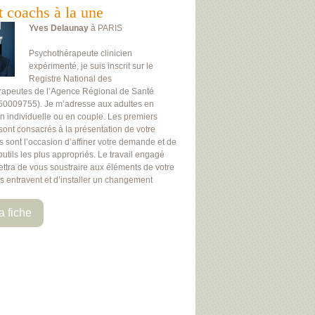
t coachs à la une
Yves Delaunay
à PARIS
Psychothérapeute clinicien
expérimenté, je suis inscrit sur le
Registre National des
rapeutes de l’Agence Régional de Santé
50009755). Je m’adresse aux adultes en
on individuelle ou en couple. Les premiers
 sont consacrés à la présentation de votre
Ils sont l’occasion d’affiner votre demande et de
 outils les plus appropriés. Le travail engagé
ttra de vous soustraire aux éléments de votre
us entravent et d’installer un changement
a fiche