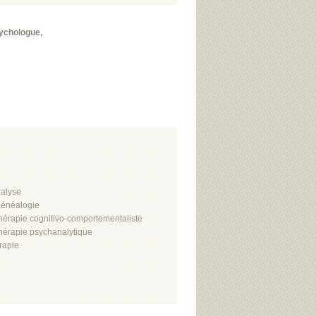
sychologue,
alyse
énéalogie
hérapie cognitivo-comportementaliste
hérapie psychanalytique
rapie