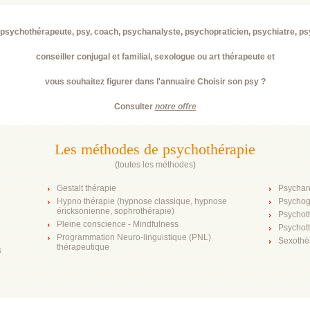
psychothérapeute, psy, coach, psychanalyste, psychopraticien, psychiatre, p
conseiller conjugal et familial, sexologue ou art thérapeute et
vous souhaitez figurer dans l'annuaire Choisir son psy ?
Consulter
notre offre
Les méthodes de psychothérapie
(
toutes les méthodes
)
Gestalt thérapie
Psychan
Hypno thérapie (hypnose classique, hypnose
Psychog
éricksonienne, sophrothérapie)
Psychot
Pleine conscience - Mindfulness
Psychot
Programmation Neuro-linguistique (PNL)
Sexothé
thérapeutique
s