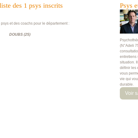
liste des 1 psys inscrits
Psys e
s psys et des coachs pour le département :
DOUBS (25)
Psychothé
(N°Adeli 7
consultati
entretiens
situation. 
définir les
vous perme
vie qui vo
durable.
Voir s