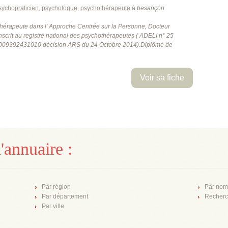
sychopraticien
,
psychologue
,
psychothérapeute
à
besançon
hérapeute dans l' Approche Centrée sur la Personne, Docteur
nscrit au registre national des psychothérapeutes ( ADELI n° 25
009392431010 décision ARS du 24 Octobre 2014).Diplômé de
Voir sa fiche
'annuaire :
Par région
Par nom
Par département
Recherc
Par ville