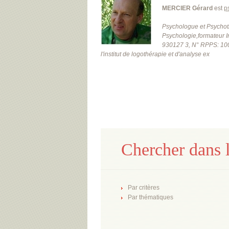
MERCIER Gérard
est
p
Psychologue et Psychot
Psychologie,formateur I
930127 3, N° RPPS: 10
l'institut de logothérapie et d'analyse ex
Chercher dans l
Par critères
Par thématiques