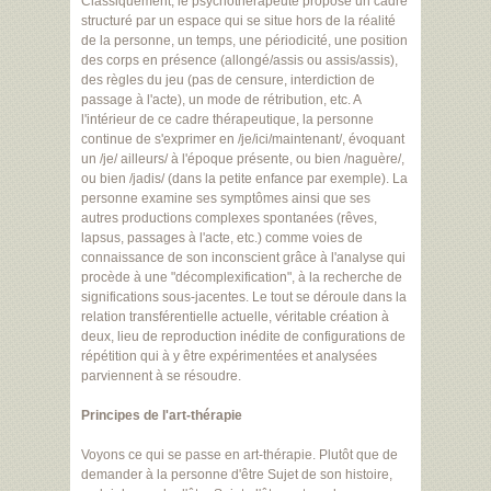
Classiquement, le psychothérapeute propose un cadre
structuré par un espace qui se situe hors de la réalité
de la personne, un temps, une périodicité, une position
des corps en présence (allongé/assis ou assis/assis),
des règles du jeu (pas de censure, interdiction de
passage à l'acte), un mode de rétribution, etc. A
l'intérieur de ce cadre thérapeutique, la personne
continue de s'exprimer en /je/ici/maintenant/, évoquant
un /je/ ailleurs/ à l'époque présente, ou bien /naguère/,
ou bien /jadis/ (dans la petite enfance par exemple). La
personne examine ses symptômes ainsi que ses
autres productions complexes spontanées (rêves,
lapsus, passages à l'acte, etc.) comme voies de
connaissance de son inconscient grâce à l'analyse qui
procède à une "décomplexification", à la recherche de
significations sous-jacentes. Le tout se déroule dans la
relation transférentielle actuelle, véritable création à
deux, lieu de reproduction inédite de configurations de
répétition qui à y être expérimentées et analysées
parviennent à se résoudre.
Principes de l'art-thérapie
Voyons ce qui se passe en art-thérapie. Plutôt que de
demander à la personne d'être Sujet de son histoire,