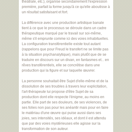
théâtrale, etc.), organise secondairement l'expression
première, parfait la forme jusqu'à ce qu'elle aboutisse à
un résultat satisfaisant et fort.
La différence avec une production artistique banale
tient à ce que le processus se déroule dans un cadre
thérapeutique marqué par le travail sur soi-même,
même s'il emprunte comme ici des voies inhabituelles.
La configuration transférentielle existe tout autant
(rappelons que pour Freud le transfert ne se limite pas
à la situation psychanalytique), mais plutôt que de se
traduire en discours sur un divan, en fantasmes et... en
rêves transférentiels, elle se concrétise dans une
production qui la figure et sur laquelle œuvrer.
La personne souhaitait être Sujet d'elle-même et de la
dissolution de ses troubles à travers leur explicitation,
l'art-thérapeute lui propose d'être Sujet de sa
production dont elle respecte l'énigme, au moins en
partie. Elle part de ses douleurs, de ses violences, de
ses folies non pas pour les anéantir mais pour en faire
le matériau d'une œuvre qui puise aussi dans ses
joies, ses intensités, ses idéaux, et dont il est attendu
que par des voies mystérieuses elle agisse sur la
transformation de son auteur.