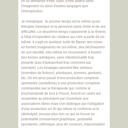
on lui demande d'être Sujet, d'être auteur dans
l'imaginaire ou dans d'autres langages que
l'introspection.
Je m'explique : le premier temps est le même qu'en
thérapie classique et la personne parle d'elle et de ses
difficultés. Le deuxième temps s'apparente à la rêverie,
à l'état d'inspiration du créateur qui crée à partir de lui-
même. Il s'agit en quelque sorte de figurer des mises
en formes imaginaires de soi-même, des déclinaisons
de son identité, elle-même en mouvement, à travers
des formes artistiques, sans intentionnalité trop
pesante (pas d'autoportrait trop conscient par
exemple). Les langages peuvent être verbaux
(invention de fictions), plastiques, sonores, gestuels,
etc. On est ainsi passé d'une production complexe
spontanée (symptôme) à une production complexe
commandée par le thérapeute qui, comme le
psychanalyste de tout à l'heure, fournit un cadre qui
ressemble au précédent par l'ouverture aux
associations libres mais s'en distingue par l'obligation
d'une production en /il/ qui refuse le conforme et le
stéréotypé, pousse plus loin ce qui se trouve en
potentialité (mouvement graphique, gestualité
spontanée, rythmique, jeux de couleurs, improvisation