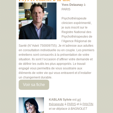
Yves Delaunay
à
PARIS
Psychothérapeute
clinicien expérimenté,
je suis inscrit sur le
Registre National des
Psychothérapeutes de
l’Agence Régional de
Santé (N°Adeli 750009755). Je m’adresse aux adultes
en consultation individuelle ou en couple. Les premiers
entretiens sont consacrés à la présentation de votre
situation. Ils sont l’occasion d’affiner votre demande et
de définir les outils les plus appropriés. Le travail
engagé vous permettra de vous soustraire aux
éléments de votre vie qui vous entravent et d’installer
un changement durable.
Voir sa fiche
KABLAN Sylvie
est
art
thérapeute
à
PARIS
et à
PANTIN
et se déplace à BAGNOLET