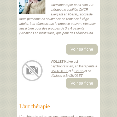
www.artherapie-paris.com. Art-
thérapeute certifiée CNCP,
exerçant en libéral, j'accueille
toute personne en souffrance de l'enfance à l'âge
adulte. Les séances que je propose peuvent s'exercer
aussi bien pour des groupes de 3 à 4 patients
(vacations en institutions) que pour des séances ind
Voir sa fiche
VIOLLET Kalye
est
psychopraticien
,
art thérapeute
à
BAGNOLET
et à
PARIS
et se
déplace à BAGNOLET
Voir sa fiche
L'art thérapie
L'art-thérapie est un accompagnement de personnes