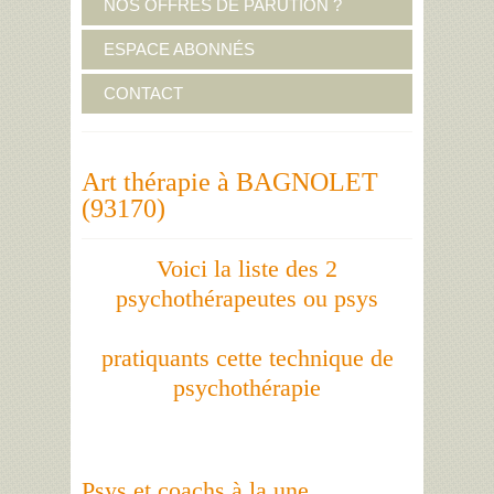
NOS OFFRES DE PARUTION ?
ESPACE ABONNÉS
CONTACT
Art thérapie à BAGNOLET
(93170)
Voici la liste des 2
psychothérapeutes ou psys
pratiquants cette technique de
psychothérapie
Psys et coachs à la une