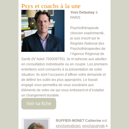
Psys et coachs à la une
Yves Delaunay
à
PARIS
Psychothérapeute
clinicien expérimenté,
je suis inscrit sur le
Registre National des
Psychothérapeutes de
l’Agence Régional de
Santé (N°Adeli 750009755). Je m’adresse aux adultes
en consultation individuelle ou en couple. Les premiers
entretiens sont consacrés à la présentation de votre
situation. Ils sont l’occasion d’affiner votre demande et
de définir les outils les plus appropriés. Le travail
engagé vous permettra de vous soustraire aux
éléments de votre vie qui vous entravent et d’installer
un changement durable.
Voir sa fiche
RUFFIER-MONET Catherine
est
psychopraticien
,
psychanalyste
à