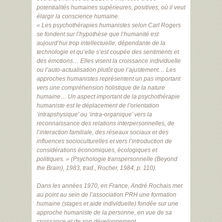
potentialités humaines supérieures, positives, où il veut
élargir la conscience humaine.
« Les psychothérapies humanistes selon Carl Rogers
se fondent sur l’hypothèse que l’humanité est
aujourd’hui trop intellectuelle, dépendante de la
technologie et qu’elle s’est coupée des sentiments et
des émotions… Elles visent la croissance individuelle
ou l’auto-actualisation plutôt que l’ajustement… Les
approches humanistes représentent un pas important
vers une compréhension holistique de la nature
humaine… Un aspect important de la psychothérapie
humaniste est le déplacement de l’orientation
‘intrapshysique’ ou ‘intra-organique’ vers la
reconnaissance des relations interpersonnelles, de
l’interaction familiale, des réseaux sociaux et des
influences socioculturelles et vers l’introduction de
considérations économiques, écologiques et
politiques. » (Psychologie transpersonnelle (Beyond
the Brain), 1983, trad., Rocher, 1984, p. 110).
Dans les années 1970, en France, André Rochais met
au point au sein de l’association PRH une formation
humaine (stages et aide individuelle) fondée sur une
approche humaniste de la personne, en vue de sa
croissance et de son développement.