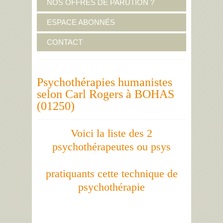
NOS OFFRES DE PARUTION ?
ESPACE ABONNÉS
CONTACT
Psychothérapies humanistes
selon Carl Rogers à BOHAS
(01250)
Voici la liste des 2
psychothérapeutes ou psys
pratiquants cette technique de
psychothérapie