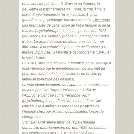
behaviorisme) de John B. Watson ou Skinner, la
deuxième la psychanalyse de Freud, la troisième la
psychologie humaniste (et existentielle)1, et la
quatrième la psychologie transpersonnelle.
Historique
Les prémisses de cette vision de l’être humain et de la
relation psychothérapeutique sont posées dès 1923
par Jacob Levy Moreno, proche du philosophe Martin
Buber. Le grand dessein de Moreno est de donner
libre cours à la créativité spontanée de l’homme (Le
théâtre improvisé). Il inventa le psychodrame (1946) et
le sociodrame.
En 1943, Abraham Maslow, humaniste en ce sens qu’il
était intéressé par le développement de soi, met au
point une théorie de la motivation et du besoin (la
fameuse pyramide des besoins).
La voie pleine et entière de l’approche humaniste est
ouverte par Carl Rogers, créateur en 1954 de
l’Approche Centrée sur la Personne -ACP
(psychothérapie non directive). La non directivité
utilisée vise à libérer les tendances positives de
l’homme chez qui existent de puissantes forces de
changement.
Stanislav Grof relève aussi de la psychologie
humaniste dans la mesure où, dès 1956, en étudiant
des expériences de LSD, il s’intéresse à des