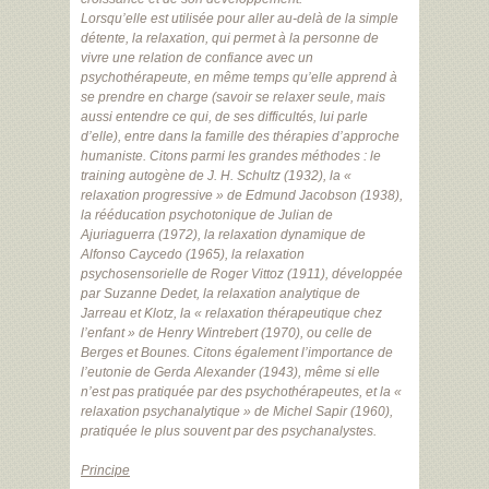
Lorsqu’elle est utilisée pour aller au-delà de la simple
détente, la relaxation, qui permet à la personne de
vivre une relation de confiance avec un
psychothérapeute, en même temps qu’elle apprend à
se prendre en charge (savoir se relaxer seule, mais
aussi entendre ce qui, de ses difficultés, lui parle
d’elle), entre dans la famille des thérapies d’approche
humaniste. Citons parmi les grandes méthodes : le
training autogène de J. H. Schultz (1932), la «
relaxation progressive » de Edmund Jacobson (1938),
la rééducation psychotonique de Julian de
Ajuriaguerra (1972), la relaxation dynamique de
Alfonso Caycedo (1965), la relaxation
psychosensorielle de Roger Vittoz (1911), développée
par Suzanne Dedet, la relaxation analytique de
Jarreau et Klotz, la « relaxation thérapeutique chez
l’enfant » de Henry Wintrebert (1970), ou celle de
Berges et Bounes. Citons également l’importance de
l’eutonie de Gerda Alexander (1943), même si elle
n’est pas pratiquée par des psychothérapeutes, et la «
relaxation psychanalytique » de Michel Sapir (1960),
pratiquée le plus souvent par des psychanalystes.
Principe