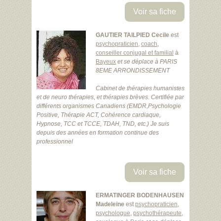
Voir sa fiche
GAUTIER TAILPIED Cecile
est
psychopraticien
,
coach
,
conseiller conjugal et familial
à
Bayeux
et se déplace à PARIS
8EME ARRONDISSEMENT
Cabinet de thérapies humanistes
et de neuro thérapies, et thérapies brèves. Certifiée par
différents organismes Canadiens (EMDR,Psychologie
Positive, Thérapie ACT, Cohérence cardiaque,
Hypnose, TCC et TCCE, TDAH, TND, etc.) Je suis
depuis des années en formation continue des
professionnel
Voir sa fiche
ERMATINGER BODENHAUSEN
Madeleine
est
psychopraticien
,
psychologue
,
psychothérapeute
,