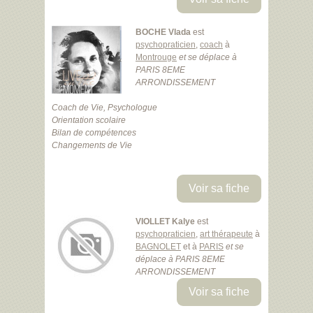
BOCHE Vlada
est
psychopraticien
,
coach
à
Montrouge
et se déplace à
PARIS 8EME
ARRONDISSEMENT
Coach de Vie, Psychologue
Orientation scolaire
Bilan de compétences
Changements de Vie
Voir sa fiche
VIOLLET Kalye
est
psychopraticien
,
art thérapeute
à
BAGNOLET
et à
PARIS
et se
déplace à PARIS 8EME
ARRONDISSEMENT
Voir sa fiche