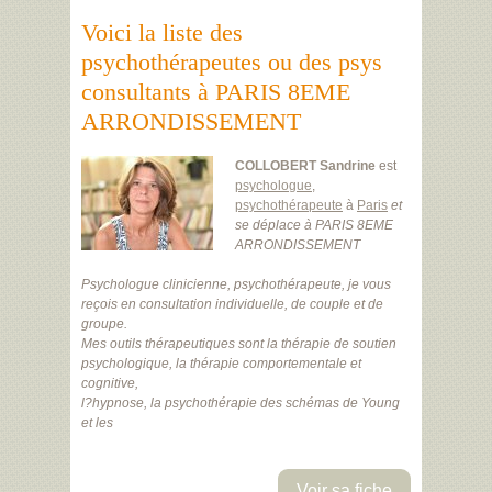
Voici la liste des
psychothérapeutes ou des psys
consultants à PARIS 8EME
ARRONDISSEMENT
COLLOBERT Sandrine
est
psychologue
,
psychothérapeute
à
Paris
et
se déplace à PARIS 8EME
ARRONDISSEMENT
Psychologue clinicienne, psychothérapeute, je vous
reçois en consultation individuelle, de couple et de
groupe.
Mes outils thérapeutiques sont la thérapie de soutien
psychologique, la thérapie comportementale et
cognitive,
l?hypnose, la psychothérapie des schémas de Young
et les
Voir sa fiche