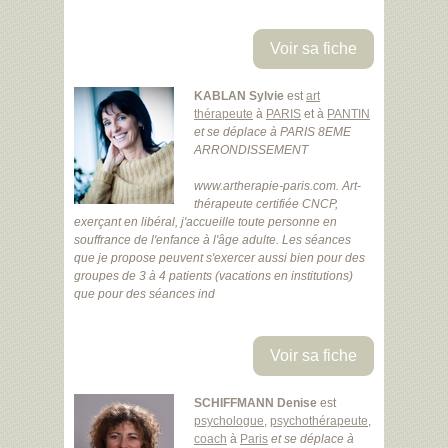
Voir sa fiche
KABLAN Sylvie
est
art
thérapeute
à
PARIS
et à
PANTIN
et se déplace à PARIS 8EME
ARRONDISSEMENT
www.artherapie-paris.com. Art-
thérapeute certifiée CNCP,
exerçant en libéral, j'accueille toute personne en
souffrance de l'enfance à l'âge adulte. Les séances
que je propose peuvent s'exercer aussi bien pour des
groupes de 3 à 4 patients (vacations en institutions)
que pour des séances ind
Voir sa fiche
SCHIFFMANN Denise
est
psychologue
,
psychothérapeute
,
coach
à
Paris
et se déplace à