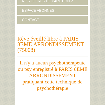
NOS OFFRES DE PARUTION ?
ESPACE ABONNÉS
CONTACT
Rêve éveillé libre à PARIS
8EME ARRONDISSEMENT
(75008)
Il n'y a aucun psychothérapeute
ou psy enregistré à PARIS 8EME
ARRONDISSEMENT
pratiquant cette technique de
psychothérapie