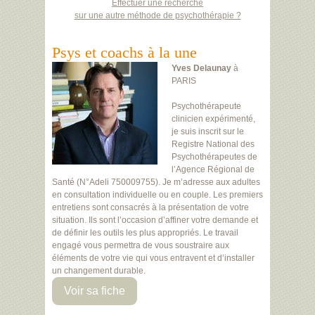
Effectuer une recherche
sur une autre méthode de psychothérapie ?
Psys et coachs à la une
Yves Delaunay
à
PARIS
Psychothérapeute
clinicien expérimenté,
je suis inscrit sur le
Registre National des
Psychothérapeutes de
l’Agence Régional de
Santé (N°Adeli 750009755). Je m’adresse aux adultes
en consultation individuelle ou en couple. Les premiers
entretiens sont consacrés à la présentation de votre
situation. Ils sont l’occasion d’affiner votre demande et
de définir les outils les plus appropriés. Le travail
engagé vous permettra de vous soustraire aux
éléments de votre vie qui vous entravent et d’installer
un changement durable.
Voir sa fiche