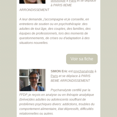
sexologue
à
Paris
et se déplace
à PARIS 8EME
ARRONDISSEMENT
A leur demande, j'accompagne et je conseille, en
entretiens de soutien ou en psychothérapie :des
adultes de tout âge, des couples, des familles, des
équipes de professionnels, lors des moments de
questionnements, de crises ou d'adaptation à des
situations nouvelles.
Voir sa fiche
SIMON Eric
est
psychanalyste
à
Paris
et se déplace à PARIS
8EME ARRONDISSEMENT
Psychanalyste certifié par la
FFDP, je reçois en analyse ou en thérapie analytique
(brève)des adultes ou adolescents souffrant de
problèmes psychiques divers: addictions, troubles du
comportement alimentaire, état dépressifs, difficultés
relationnelles ou autres.