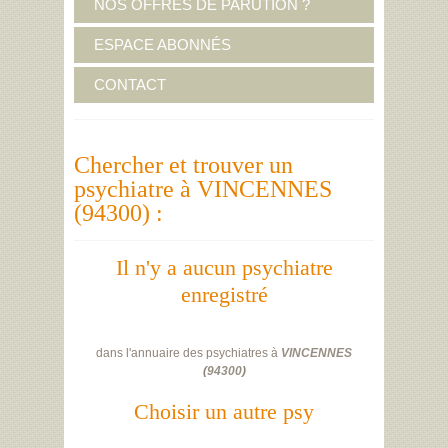
NOS OFFRES DE PARUTION ?
ESPACE ABONNÉS
CONTACT
Chercher et trouver un
psychiatre à VINCENNES
(94300) :
Il n'y a aucun psychiatre
enregistré
dans l'annuaire des psychiatres à
VINCENNES
(
94300
)
Choisir un autre psy