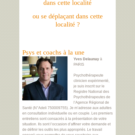
dans cette localité
ou se déplaçant dans cette
localité ?
Psys et coachs à la une
Yves Delaunay
à
PARIS
Psychothérapeute
clinicien expérimenté,
je suis inscrit sur le
Registre National des
Psychothérapeutes de
l’Agence Régional de
Santé (N°Adeli 750009755). Je m’adresse aux adultes
en consultation individuelle ou en couple. Les premiers
entretiens sont consacrés à la présentation de votre
situation. Ils sont l’occasion d’affiner votre demande et
de définir les outils les plus appropriés. Le travail