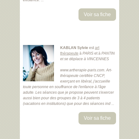
existence. ...
Voir sa fiche
KABLAN Sylvie
est
art
thérapeute
à
PARIS
et à
PANTIN
et se déplace à VINCENNES
www.artherapie-paris.com. Art-
thérapeute certifiée CNCP,
exerçant en libéral, j'accueille
toute personne en souffrance de l'enfance à l'âge
adulte. Les séances que je propose peuvent s'exercer
aussi bien pour des groupes de 3 à 4 patients
(vacations en institutions) que pour des séances ind ...
Voir sa fiche