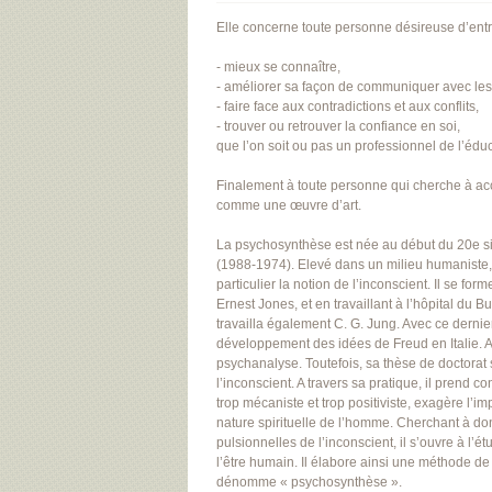
Elle concerne toute personne désireuse d’entr
- mieux se connaître,
- améliorer sa façon de communiquer avec les
- faire face aux contradictions et aux conflits,
- trouver ou retrouver la confiance en soi,
que l’on soit ou pas un professionnel de l’éduc
Finalement à toute personne qui cherche à acc
comme une œuvre d’art.
La psychosynthèse est née au début du 20e siè
(1988-1974). Elevé dans un milieu humaniste, i
particulier la notion de l’inconscient. Il se fo
Ernest Jones, et en travaillant à l’hôpital du 
travailla également C. G. Jung. Avec ce dernier,
développement des idées de Freud en Italie. As
psychanalyse. Toutefois, sa thèse de doctorat
l’inconscient. A travers sa pratique, il prend 
trop mécaniste et trop positiviste, exagère l’im
nature spirituelle de l’homme. Cherchant à d
pulsionnelles de l’inconscient, il s’ouvre à l
l’être humain. Il élabore ainsi une méthode de
dénomme « psychosynthèse ».