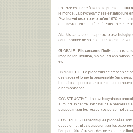
En 1926 est fondé à Rome le premier institut 
le monde. La psychosynthèse est introduite en
Psychosynthèse n’ouvre qu’en 1970. A la dem
de Chevron-Villette créent à Paris un centre d
A la fois conception et approche psychologiqu
connaissance de soi et de transformation vers l
GLOBALE - Elle concerne l’individu dans sa tota
imagination, intuition, mais aussi aspirations 
etc.
DYNAMIQUE - Le processus de création de soi s’
des traces et formé la personnalité (émotions, c
bloquées et propose une conception renouvelée 
d’harmonisation.
CONSTRUCTIVE - La psychosynthèse procède 
autour d’un centre unificateur. Ce parcours s’e
s’appuyant sur les ressources personnelles a
CONCRETE - Les techniques proposées sont var
quotidienne. Elles s’appuient sur les expérie
l’on peut faire à travers des actes ou des sit