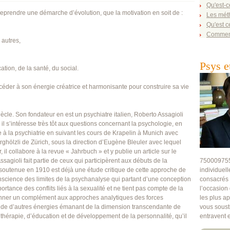
Qu'est-c
eprendre une démarche d’évolution, que la motivation en soit de :
Les mét
Qu'est c
Comment
 autres,
Psys e
ation, de la santé, du social.
éder à son énergie créatrice et harmonisante pour construire sa vie
cle. Son fondateur en est un psychiatre italien, Roberto Assagioli
l s’intéresse très tôt aux questions concernant la psychologie, en
rme à la psychiatrie en suivant les cours de Krapelin à Munich avec
Burghölzli de Zürich, sous la direction d’Eugène Bleuler avec lequel
 il collabore à la revue « Jahrbuch » et y publie un article sur le
sagioli fait partie de ceux qui participèrent aux débuts de la
750009755)
 soutenue en 1910 est déjà une étude critique de cette approche de
individuel
conscience des limites de la psychanalyse qui partant d’une conception
consacrés à
portance des conflits liés à la sexualité et ne tient pas compte de la
l’occasion 
onner un complément aux approches analytiques des forces
les plus a
’étude d’autres énergies émanant de la dimension transcendante de
vous soust
 thérapie, d’éducation et de développement de la personnalité, qu’il
entravent 