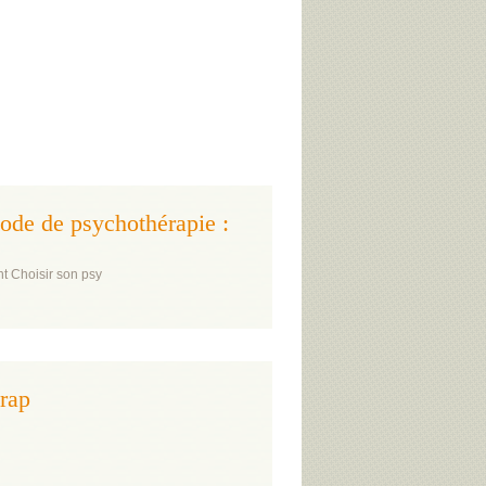
thode de psychothérapie :
 Choisir son psy
erap