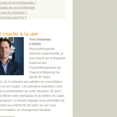
e que la psychothérapie ?
hodes de psychothérapie
e que le coaching ?
 choisir son Psy ?
t coachs à la une
Yves Delaunay
à PARIS
Psychothérapeute
clinicien expérimenté, je
suis inscrit sur le Registre
National des
Psychothérapeutes de
l’Agence Régional de
Santé (N°Adeli
. Je m’adresse aux adultes en consultation
le ou en couple. Les premiers entretiens sont
 la présentation de votre situation. Ils sont
d’affiner votre demande et de définir les outils
ppropriés. Le travail engagé vous permettra de
raire aux éléments de votre vie qui vous
et d’installer un changement durable.