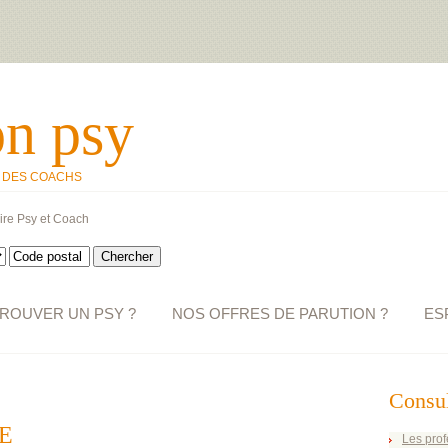
on psy
T DES COACHS
ire Psy et Coach
ROUVER UN PSY ?
NOS OFFRES DE PARUTION ?
ES
Consul
E
Les prof