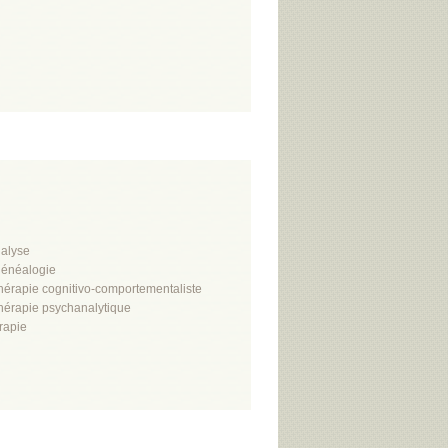
alyse
énéalogie
hérapie cognitivo-comportementaliste
hérapie psychanalytique
rapie