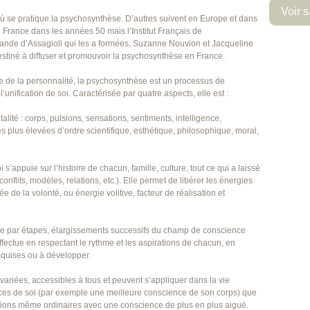
Voir s
où se pratique la psychosynthèse. D’autres suivent en Europe et dans
 France dans les années 50 mais l’Institut Français de
ande d’Assagioli qui les a formées, Suzanne Nouvion et Jacqueline
estiné à diffuser et promouvoir la psychosynthèse en France.
e de la personnalité, la psychosynthèse est un processus de
’unification de soi. Caractérisée par quatre aspects, elle est :
lité : corps, pulsions, sensations, sentiments, intelligence,
les plus élevées d’ordre scientifique, esthétique, philosophique, moral,
appuie sur l’histoire de chacun, famille, culture, tout ce qui a laissé
onflits, modèles, relations, etc.). Elle permet de libérer les énergies
de la volonté, ou énergie volitive, facteur de réalisation et
par étapes, élargissements successifs du champ de conscience
ffectue en respectant le rythme et les aspirations de chacun, en
cquises ou à développer.
iées, accessibles à tous et peuvent s’appliquer dans la vie
nces de soi (par exemple une meilleure conscience de son corps) que
uations même ordinaires avec une conscience de plus en plus aiguë.