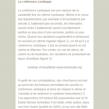
La cohérence cardiaque
La cohérence cardiaque est une mesure de la
variabilité fine du rythme cardiaque. Même si le coeur
bat régulièrement, par exemple à 60 pulsations par
minute (1 battement par seconde), les intervalles
exacts entre 2 battements varient constamment :
parfois un peu plus d’une seconde, parfois un peu
moins. Quand ces variations augmentent et diminuent
en suivant un rythme régulier (figure 1), on dit qu’il y a
cohérence cardiaque. Cela se produit quand on est
calme et détendu. Par contre, en cas de stress, de
colère ou de frustration, les variations se produisent de
façon chaotique (figure 2).
Institute of HeartMath www.heartmath.org
À partir de ces constatations, des chercheurs ont mis
au point des techniques permettant de susciter la
cohérence cardiaque et ainsi de réduire le stress et
l’anxiété et de renforcer le système immunitaire1-3.
Ces approches ont surtout été popularisées par le Dr
David Servan-Schreiber. Il en traite, entre autres, dans
son livre Guérir (publié en 2003), et sur son site Web