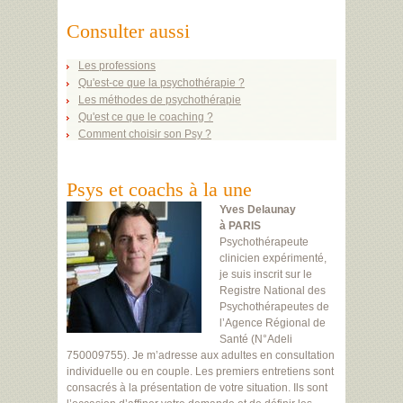
Consulter aussi
Les professions
Qu'est-ce que la psychothérapie ?
Les méthodes de psychothérapie
Qu'est ce que le coaching ?
Comment choisir son Psy ?
Psys et coachs à la une
Yves Delaunay
à PARIS
Psychothérapeute
clinicien expérimenté,
je suis inscrit sur le
Registre National des
Psychothérapeutes de
l’Agence Régional de
Santé (N°Adeli
750009755). Je m’adresse aux adultes en consultation
individuelle ou en couple. Les premiers entretiens sont
consacrés à la présentation de votre situation. Ils sont