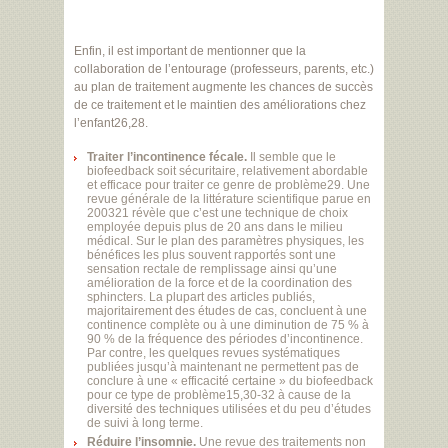
Enfin, il est important de mentionner que la
collaboration de l’entourage (professeurs, parents, etc.)
au plan de traitement augmente les chances de succès
de ce traitement et le maintien des améliorations chez
l’enfant26,28.
Traiter l’incontinence fécale.
Il semble que le
biofeedback soit sécuritaire, relativement abordable
et efficace pour traiter ce genre de problème29. Une
revue générale de la littérature scientifique parue en
200321 révèle que c’est une technique de choix
employée depuis plus de 20 ans dans le milieu
médical. Sur le plan des paramètres physiques, les
bénéfices les plus souvent rapportés sont une
sensation rectale de remplissage ainsi qu’une
amélioration de la force et de la coordination des
sphincters. La plupart des articles publiés,
majoritairement des études de cas, concluent à une
continence complète ou à une diminution de 75 % à
90 % de la fréquence des périodes d’incontinence.
Par contre, les quelques revues systématiques
publiées jusqu’à maintenant ne permettent pas de
conclure à une « efficacité certaine » du biofeedback
pour ce type de problème15,30-32 à cause de la
diversité des techniques utilisées et du peu d’études
de suivi à long terme.
Réduire l’insomnie.
Une revue des traitements non