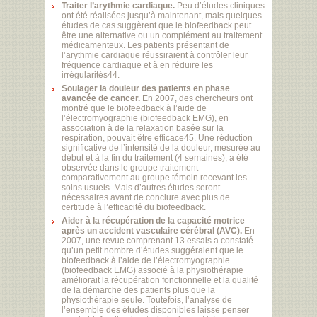
Traiter l’arythmie cardiaque.
Peu d’études cliniques
ont été réalisées jusqu’à maintenant, mais quelques
études de cas suggèrent que le biofeedback peut
être une alternative ou un complément au traitement
médicamenteux. Les patients présentant de
l’arythmie cardiaque réussiraient à contrôler leur
fréquence cardiaque et à en réduire les
irrégularités44.
Soulager la douleur des patients en phase
avancée de cancer.
En 2007, des chercheurs ont
montré que le biofeedback à l’aide de
l’électromyographie (biofeedback EMG), en
association à de la relaxation basée sur la
respiration, pouvait être efficace45. Une réduction
significative de l’intensité de la douleur, mesurée au
début et à la fin du traitement (4 semaines), a été
observée dans le groupe traitement
comparativement au groupe témoin recevant les
soins usuels. Mais d’autres études seront
nécessaires avant de conclure avec plus de
certitude à l’efficacité du biofeedback.
Aider à la récupération de la capacité motrice
après un accident vasculaire cérébral (AVC).
En
2007, une revue comprenant 13 essais a constaté
qu’un petit nombre d’études suggéraient que le
biofeedback à l’aide de l’électromyographie
(biofeedback EMG) associé à la physiothérapie
améliorait la récupération fonctionnelle et la qualité
de la démarche des patients plus que la
physiothérapie seule. Toutefois, l’analyse de
l’ensemble des études disponibles laisse penser