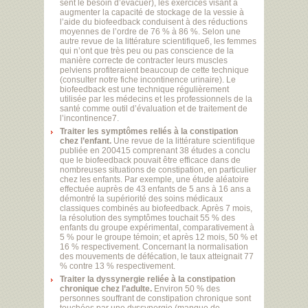
sent le besoin d’évacuer), les exercices visant à
augmenter la capacité de stockage de la vessie à
l’aide du biofeedback conduisent à des réductions
moyennes de l’ordre de 76 % à 86 %. Selon une
autre revue de la littérature scientifique6, les femmes
qui n’ont que très peu ou pas conscience de la
manière correcte de contracter leurs muscles
pelviens profiteraient beaucoup de cette technique
(consulter notre fiche incontinence urinaire). Le
biofeedback est une technique régulièrement
utilisée par les médecins et les professionnels de la
santé comme outil d’évaluation et de traitement de
l’incontinence7.
Traiter les symptômes reliés à la constipation
chez l’enfant.
Une revue de la littérature scientifique
publiée en 200415 comprenant 38 études a conclu
que le biofeedback pouvait être efficace dans de
nombreuses situations de constipation, en particulier
chez les enfants. Par exemple, une étude aléatoire
effectuée auprès de 43 enfants de 5 ans à 16 ans a
démontré la supériorité des soins médicaux
classiques combinés au biofeedback. Après 7 mois,
la résolution des symptômes touchait 55 % des
enfants du groupe expérimental, comparativement à
5 % pour le groupe témoin; et après 12 mois, 50 % et
16 % respectivement. Concernant la normalisation
des mouvements de défécation, le taux atteignait 77
% contre 13 % respectivement.
Traiter la dyssynergie reliée à la constipation
chronique chez l’adulte.
Environ 50 % des
personnes souffrant de constipation chronique sont