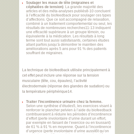
Soulager les maux de tête (migraines et
céphalées de tension)
. La grande majorité des
articles et des méta-analyses publiés8-10 concluent
à l’efficacité du biofeedback pour soulager ces types
d’affections. Que ce soit accompagné de relaxation,
combiné à un traitement comportemental ou seul, les
résultats de nombreuses recherches11-13 indiquent
une efficacité supérieure à un groupe témoin, ou
équivalente à la médication. Les résultats à long
terme sont tout aussi satisfaisants, certaines études
allant parfois jusqu’à démontrer le maintien des
améliorations après 5 ans pour 91 % des patients
souffrant de migraines.
La technique de biofeedback utilisée principalement à
cet effet peut inclure une réponse sur la tension
musculaire (tête, cou, épaules), l’activité
électrodermale (réponse des glandes de sudation) ou
la température périphérique14.
Traiter l’incontinence urinaire chez la femme.
Selon une synthèse d’études5, les exercices visant à
renforcer le plancher pelvien à l’aide du biofeedback
contribueraient à réduire les périodes d’incontinence
d’effort (perte involontaire d’urine durant un effort,
par exemple en faisant de l’exercice ou en toussant)
de 61 % à 91 % en moyenne. Quant à l’incontinence
d’urgence (perte involontaire d’urine aussitôt qu’on