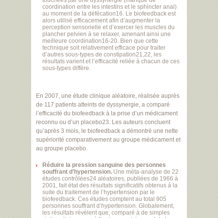
touchées par une dyssynergie (manque de
coordination entre les intestins et le sphincter anal)
au moment de la défécation16. Le biofeedback est
alors utilisé efficacement afin d’augmenter la
perception sensorielle et d’exercer les muscles du
plancher pelvien à se relaxer, amenant ainsi une
meilleure coordination16-20. Bien que cette
technique soit relativement efficace pour traiter
d’autres sous-types de constipation21,22, les
résultats varient et l’efficacité reliée à chacun de ces
sous-types diffère.
En 2007, une étude clinique aléatoire, réalisée auprès
de 117 patients atteints de dyssynergie, a comparé
l’efficacité du biofeedback à la prise d’un médicament
reconnu ou d’un placebo23. Les auteurs concluent
qu’après 3 mois, le biofeedback a démontré une nette
supériorité comparativement au groupe médicament et
au groupe placebo.
Réduire la pression sanguine des personnes
souffrant d’hypertension.
Une méta-analyse de 22
études contrôlées24 aléatoires, publiées de 1966 à
2001, fait état des résultats significatifs obtenus à la
suite du traitement de l’hypertension par le
biofeedback. Ces études comptent au total 905
personnes souffrant d’hypertension. Globalement,
les résultats révèlent que, comparé à de simples