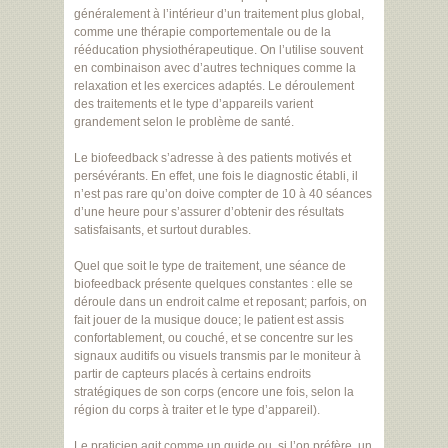
généralement à l’intérieur d’un traitement plus global,
comme une thérapie comportementale ou de la
rééducation physiothérapeutique. On l’utilise souvent
en combinaison avec d’autres techniques comme la
relaxation et les exercices adaptés. Le déroulement
des traitements et le type d’appareils varient
grandement selon le problème de santé.
Le biofeedback s’adresse à des patients motivés et
persévérants. En effet, une fois le diagnostic établi, il
n’est pas rare qu’on doive compter de 10 à 40 séances
d’une heure pour s’assurer d’obtenir des résultats
satisfaisants, et surtout durables.
Quel que soit le type de traitement, une séance de
biofeedback présente quelques constantes : elle se
déroule dans un endroit calme et reposant; parfois, on
fait jouer de la musique douce; le patient est assis
confortablement, ou couché, et se concentre sur les
signaux auditifs ou visuels transmis par le moniteur à
partir de capteurs placés à certains endroits
stratégiques de son corps (encore une fois, selon la
région du corps à traiter et le type d’appareil).
Le praticien agit comme un guide ou, si l’on préfère, un