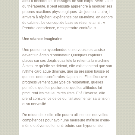
ainsi à décoder les messages de son corps. Avec l’aide
du thérapeute, il peut ensuite apprendre à moduler ses
propres réactions physiologiques. Un jour ou l’autre, il
arrivera à répéter l’expérience par lui-même, en dehors
du cabinet. Le concept de base se résume ainsi : «
Prendre conscience, c’est prendre contrôle. »
Une séance imaginaire
Une personne hypertendue et nerveuse est assise
devant un écran d’ordinateur. Quelques capteurs
placés sur ses doigts et sa tête la relient à la machine.
À mesure qu’elle se détend, elle voit et entend que son
rythme cardiaque diminue, que sa pression baisse et
que ses ondes cérébrales s’apaisent. Elle découvre
progressivement quel type de respiration, quelles
pensées, quelles postures et quelles attitudes lui
procurent les meilleurs résultats. Et à l’inverse, elle
prend conscience de ce qui fait augmenter sa tension
et sa nervosité.
De retour chez elle, elle pourra utiliser ces nouvelles
compétences pour avoir une meilleure maîtrise d’elle-
même et éventuellement réduire son hypertension.