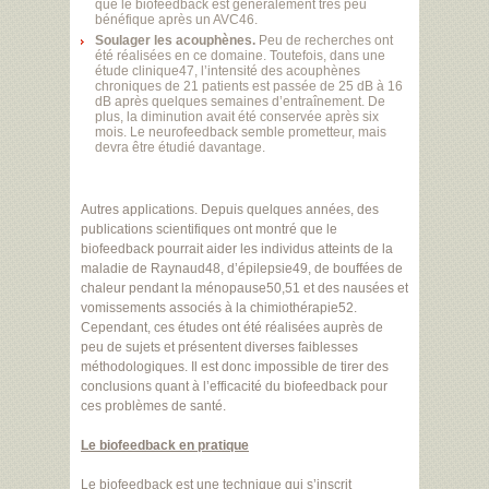
que le biofeedback est généralement très peu
bénéfique après un AVC46.
Soulager les acouphènes.
Peu de recherches ont
été réalisées en ce domaine. Toutefois, dans une
étude clinique47, l’intensité des acouphènes
chroniques de 21 patients est passée de 25 dB à 16
dB après quelques semaines d’entraînement. De
plus, la diminution avait été conservée après six
mois. Le neurofeedback semble prometteur, mais
devra être étudié davantage.
Autres applications. Depuis quelques années, des
publications scientifiques ont montré que le
biofeedback pourrait aider les individus atteints de la
maladie de Raynaud48, d’épilepsie49, de bouffées de
chaleur pendant la ménopause50,51 et des nausées et
vomissements associés à la chimiothérapie52.
Cependant, ces études ont été réalisées auprès de
peu de sujets et présentent diverses faiblesses
méthodologiques. Il est donc impossible de tirer des
conclusions quant à l’efficacité du biofeedback pour
ces problèmes de santé.
Le biofeedback en pratique
Le biofeedback est une technique qui s’inscrit