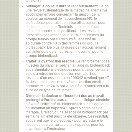
tension39.
Soulager la douleur durant l’accouchement.
Selon
une revue systématique de la médecine alternative
et complémentaire concernant la gestion de la
douleur au moment de l’accouchement40, le
biofeedback pourrait être utilisé efficacement pour
diminuer la douleur. Toutefois, une seule étude
aléatoire appuie cette position41. Les résultats
présentés mentionnent que 70 % des femmes du
groupe témoin ont eu recours à l’anesthésie
épidurale contre 40 % des femmes du groupe
biofeedback. De plus, la durée de l’accouchement
était inférieure de 2 heures, en moyenne, pour le
groupe biofeedback.
Traiter la dysfonction érectile.
Le renforcement des
muscles du plancher pelvien à l’aide du biofeedback
et de stimulations électriques pourrait aider certains
sujets à retrouver une érection normale. Les
résultats d‘un essai paru en 200342 révèlent que 47
% des hommes ont retrouvé une fonction érectile
normale et que 24 % ont vu leur état s’améliorer à la
suite de ce type de traitement.
Diminuer la douleur et l’inconfort dus au travail
prolongé à l’ordinateur.
Une étude clinique aléatoire
a évalué l’efficacité du biofeedback sur les douleurs
et l’inconfort au trapèze43. Après 5 semaines de
thérapie, à raison d’une séance de biofeedback par
semaine, un effet positif a été observé. Ces résultats
suggèrent que le biofeedback pourrait réduire le
risque de douleur au cou et aux épaules pour les
travailleurs à l’ordinateur.