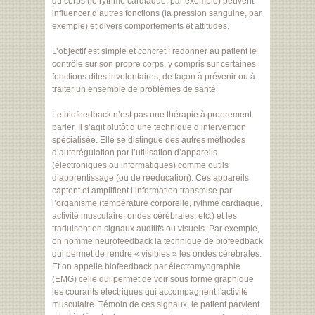
du corps (le rythme cardiaque, par exemple) peuvent
influencer d’autres fonctions (la pression sanguine, par
exemple) et divers comportements et attitudes.
L’objectif est simple et concret : redonner au patient le
contrôle sur son propre corps, y compris sur certaines
fonctions dites involontaires, de façon à prévenir ou à
traiter un ensemble de problèmes de santé.
Le biofeedback n’est pas une thérapie à proprement
parler. Il s’agit plutôt d’une technique d’intervention
spécialisée. Elle se distingue des autres méthodes
d’autorégulation par l’utilisation d’appareils
(électroniques ou informatiques) comme outils
d’apprentissage (ou de rééducation). Ces appareils
captent et amplifient l’information transmise par
l’organisme (température corporelle, rythme cardiaque,
activité musculaire, ondes cérébrales, etc.) et les
traduisent en signaux auditifs ou visuels. Par exemple,
on nomme neurofeedback la technique de biofeedback
qui permet de rendre « visibles » les ondes cérébrales.
Et on appelle biofeedback par électromyographie
(EMG) celle qui permet de voir sous forme graphique
les courants électriques qui accompagnent l'activité
musculaire. Témoin de ces signaux, le patient parvient