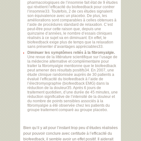
pharmacologiques de l’insomnie fait état de 9 études
qui révèlent l’efficacité du biofeedback pour contrer
l’insomnie33. Toutefois, 2 de ces études signalent
son équivalence avec un placebo. De plus, les
améliorations sont comparables à celles obtenues à
l’aide de procédures standard de relaxation. C’est
peut-être pour cette raison que, depuis une
quinzaine d’années, le nombre d’essais cliniques
réalisés à ce sujet va en diminuant. En effet, le
biofeedback exige plus de temps que la relaxation
sans présenter d’avantages appréciables33.
Diminuer les symptômes reliés à la fibromyalgie.
Une revue de la littérature scientifique sur l’usage de
la médecine alternative et complémentaire pour
traiter la fibromyalgie mentionne que le biofeedback
peut amener des résultats positifs34. En 2007, une
étude clinique randomisée auprès de 30 patients a
évalué l’efficacité du biofeedback à l’aide de
l’électromyographie (biofeedback EMG) dans la
réduction de la douleur35. Après 6 jours de
traitement quotidien, d’une durée de 45 minutes, une
réduction significative de l’intensité de la douleur et
du nombre de points sensibles associés à la
fibromyalgie a été observée chez les patients du
groupe traitement comparé au groupe placebo.
Bien qu’il y ait pour l’instant trop peu d’études réalisées
pour pouvoir conclure avec certitude à l’efficacité du
biofeedback, il semble avoir un effet positif. Il aiderait