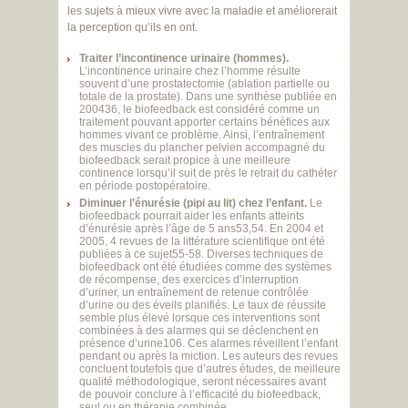
les sujets à mieux vivre avec la maladie et améliorerait
la perception qu’ils en ont.
Traiter l’incontinence urinaire (hommes).
L’incontinence urinaire chez l’homme résulte
souvent d’une prostatectomie (ablation partielle ou
totale de la prostate). Dans une synthèse publiée en
200436, le biofeedback est considéré comme un
traitement pouvant apporter certains bénéfices aux
hommes vivant ce problème. Ainsi, l’entraînement
des muscles du plancher pelvien accompagné du
biofeedback serait propice à une meilleure
continence lorsqu’il suit de près le retrait du cathéter
en période postopératoire.
Diminuer l’énurésie (pipi au lit) chez l’enfant.
Le
biofeedback pourrait aider les enfants atteints
d’énurésie après l’âge de 5 ans53,54. En 2004 et
2005, 4 revues de la littérature scientifique ont été
publiées à ce sujet55-58. Diverses techniques de
biofeedback ont été étudiées comme des systèmes
de récompense, des exercices d’interruption
d’uriner, un entraînement de retenue contrôlée
d’urine ou des éveils planifiés. Le taux de réussite
semble plus élevé lorsque ces interventions sont
combinées à des alarmes qui se déclenchent en
présence d’urine106. Ces alarmes réveillent l’enfant
pendant ou après la miction. Les auteurs des revues
concluent toutefois que d’autres études, de meilleure
qualité méthodologique, seront nécessaires avant
de pouvoir conclure à l’efficacité du biofeedback,
seul ou en thérapie combinée.