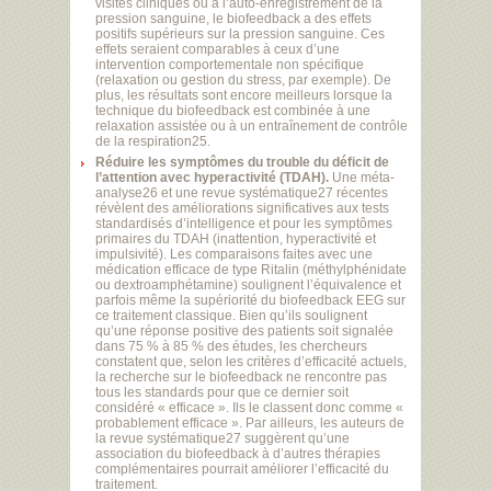
visites cliniques ou à l’auto-enregistrement de la
pression sanguine, le biofeedback a des effets
positifs supérieurs sur la pression sanguine. Ces
effets seraient comparables à ceux d’une
intervention comportementale non spécifique
(relaxation ou gestion du stress, par exemple). De
plus, les résultats sont encore meilleurs lorsque la
technique du biofeedback est combinée à une
relaxation assistée ou à un entraînement de contrôle
de la respiration25.
Réduire les symptômes du trouble du déficit de
l’attention avec hyperactivité (TDAH).
Une méta-
analyse26 et une revue systématique27 récentes
révèlent des améliorations significatives aux tests
standardisés d’intelligence et pour les symptômes
primaires du TDAH (inattention, hyperactivité et
impulsivité). Les comparaisons faites avec une
médication efficace de type Ritalin (méthylphénidate
ou dextroamphétamine) soulignent l’équivalence et
parfois même la supériorité du biofeedback EEG sur
ce traitement classique. Bien qu’ils soulignent
qu’une réponse positive des patients soit signalée
dans 75 % à 85 % des études, les chercheurs
constatent que, selon les critères d’efficacité actuels,
la recherche sur le biofeedback ne rencontre pas
tous les standards pour que ce dernier soit
considéré « efficace ». Ils le classent donc comme «
probablement efficace ». Par ailleurs, les auteurs de
la revue systématique27 suggèrent qu’une
association du biofeedback à d’autres thérapies
complémentaires pourrait améliorer l’efficacité du
traitement.