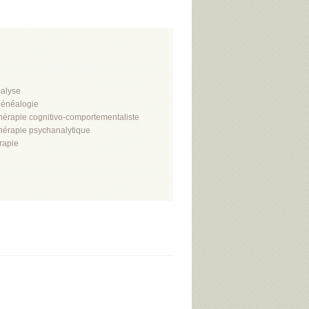
alyse
énéalogie
hérapie cognitivo-comportementaliste
hérapie psychanalytique
rapie