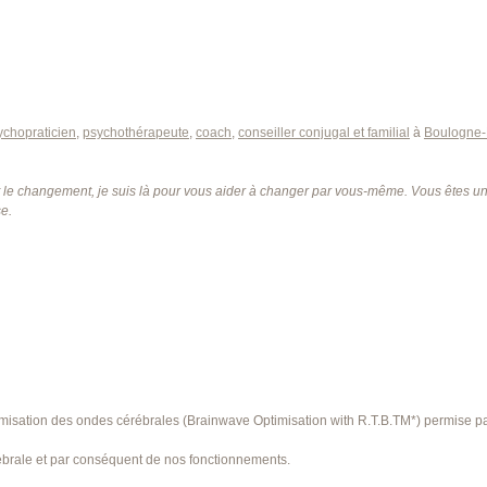
ychopraticien
,
psychothérapeute
,
coach
,
conseiller conjugal et familial
à
Boulogne-B
t le changement, je suis là pour vous aider à changer par vous-même. Vous êtes uni
se.
imisation des ondes cérébrales (Brainwave Optimisation with R.T.B.TM*) permise par
 cérébrale et par conséquent de nos fonctionnements.