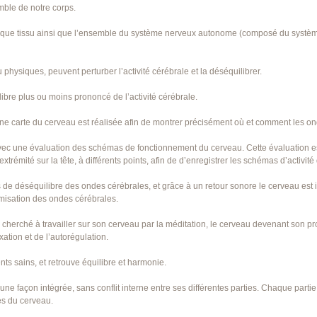
mble de notre corps.
chaque tissu ainsi que l’ensemble du système nerveux autonome (composé du systè
physiques, peuvent perturber l’activité cérébrale et la déséquilibrer.
ibre plus ou moins prononcé de l’activité cérébrale.
une carte du cerveau est réalisée afin de montrer précisément où et comment les o
ec une évaluation des schémas de fonctionnement du cerveau. Cette évaluation est s
extrémité sur la tête, à différents points, afin de d’enregistrer les schémas d’activit
s de déséquilibre des ondes cérébrales, et grâce à un retour sonore le cerveau est 
imisation des ondes cérébrales.
 cherché à travailler sur son cerveau par la méditation, le cerveau devenant son pr
ation et de l’autorégulation.
ts sains, et retrouve équilibre et harmonie.
'une façon intégrée, sans conflit interne entre ses différentes parties. Chaque parti
es du cerveau.