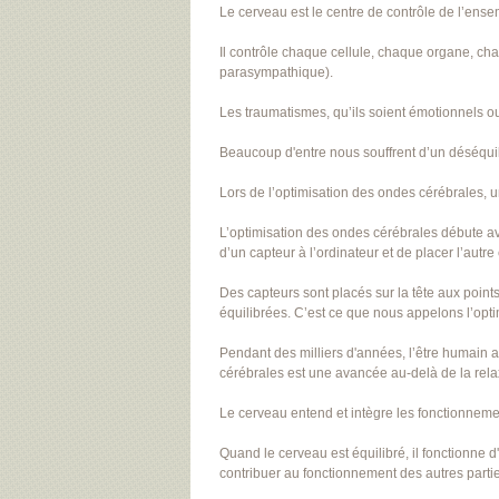
Le cerveau est le centre de contrôle de l’ense
Il contrôle chaque cellule, chaque organe, 
parasympathique).
Les traumatismes, qu’ils soient émotionnels ou 
Beaucoup d'entre nous souffrent d’un déséquil
Lors de l’optimisation des ondes cérébrales, 
L’optimisation des ondes cérébrales débute av
d’un capteur à l’ordinateur et de placer l’autre 
Des capteurs sont placés sur la tête aux point
équilibrées. C’est ce que nous appelons l’opt
Pendant des milliers d'années, l’être humain a
cérébrales est une avancée au-delà de la relax
Le cerveau entend et intègre les fonctionnemen
Quand le cerveau est équilibré, il fonctionne d
contribuer au fonctionnement des autres parti