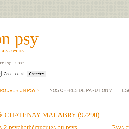
on psy
T DES COACHS
ire Psy et Coach
ROUVER UN PSY ?
NOS OFFRES DE PARUTION ?
ES
ue à CHATENAY MALABRY (92290)
des 2 psychothérapeutes ou psys
Psys e