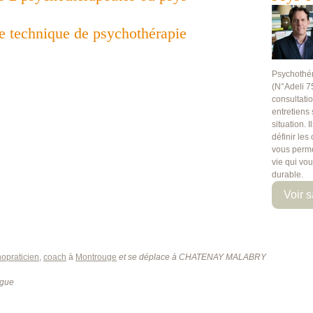
te technique de psychothérapie
Psychothé
(N°Adeli 7
consultati
entretiens
situation. 
définir les
vous perme
vie qui vo
durable.
Voir s
opraticien
,
coach
à
Montrouge
et se déplace à CHATENAY MALABRY
ogue