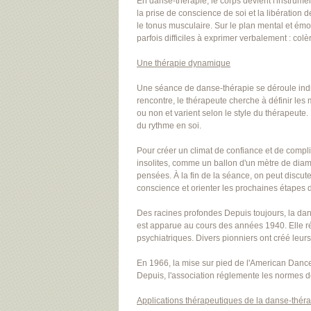
En danse-thérapie, le corps devient l'instrumen
la prise de conscience de soi et la libération 
le tonus musculaire. Sur le plan mental et émoti
parfois difficiles à exprimer verbalement : colèr
Une thérapie dynamique
Une séance de danse-thérapie se déroule indiv
rencontre, le thérapeute cherche à définir les
ou non et varient selon le style du thérapeute
du rythme en soi.
Pour créer un climat de confiance et de complic
insolites, comme un ballon d'un mètre de diam
pensées. À la fin de la séance, on peut discu
conscience et orienter les prochaines étapes 
Des racines profondes Depuis toujours, la danse
est apparue au cours des années 1940. Elle rép
psychiatriques. Divers pionniers ont créé leu
En 1966, la mise sur pied de l'American Dance
Depuis, l'association réglemente les normes d
Applications thérapeutiques de la danse-thér