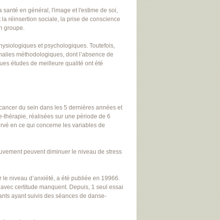
a santé en général, l'image et l'estime de soi,
 la réinsertion sociale, la prise de conscience
en groupe.
hysiologiques et psychologiques. Toutefois,
omalies méthodologiques, dont l’absence de
ues études de meilleure qualité ont été
e cancer du sein dans les 5 dernières années et
-thérapie, réalisées sur une période de 6
servé en ce qui concerne les variables de
mouvement peuvent diminuer le niveau de stress
r le niveau d’anxiété, a été publiée en 19966.
er avec certitude manquent. Depuis, 1 seul essai
iants ayant suivis des séances de danse-