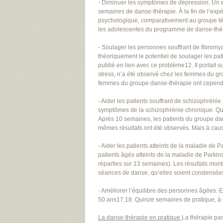
- Diminuer les symptômes de dépression. Un es
semaines de danse-thérapie. À la fin de l’ex
psychologique, comparativement au groupe tém
les adolescentes du programme de danse-thé
- Soulager les personnes souffrant de fibromya
théoriquement le potentiel de soulager les patie
publié en lien avec ce problème12. Il portait
stress, n’a été observé chez les femmes du g
femmes du groupe danse-thérapie ont cependant
- Aider les patients souffrant de schizophréni
symptômes de la schizophrénie chronique. Quar
Après 10 semaines, les patients du groupe dan
mêmes résultats ont été observés. Mais à cau
- Aider les patients atteints de la maladie de P
patients âgés atteints de la maladie de Parki
réparties sur 13 semaines). Les résultats mont
séances de danse, qu’elles soient condensées 
- Améliorer l’équilibre des personnes âgées.
50 ans17,18. Quinze semaines de pratique, à r
La danse-thérapie en pratique
La thérapie par