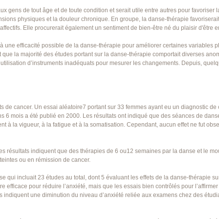
 gens de tout âge et de toute condition et serait utile entre autres pour favoriser l
 tensions physiques et la douleur chronique. En groupe, la danse-thérapie favoriserait
 affectifs. Elle procurerait également un sentiment de bien-être né du plaisir d'être 
une efficacité possible de la danse-thérapie pour améliorer certaines variables p
t que la majorité des études portant sur la danse-thérapie comportait diverses an
l’utilisation d’instruments inadéquats pour mesurer les changements. Depuis, quelq
eints de cancer. Un essai aléatoire7 portant sur 33 femmes ayant eu un diagnostic d
ns 6 mois a été publié en 2000. Les résultats ont indiqué que des séances de danse
ent à la vigueur, à la fatigue et à la somatisation. Cependant, aucun effet ne fut ob
 Les résultats indiquent que des thérapies de 6 ou12 semaines par la danse et le 
tteintes ou en rémission de cancer.
 qui incluait 23 études au total, dont 5 évaluant les effets de la danse-thérapie su
re efficace pour réduire l’anxiété, mais que les essais bien contrôlés pour l’affirm
ats indiquent une diminution du niveau d’anxiété reliée aux examens chez des étud