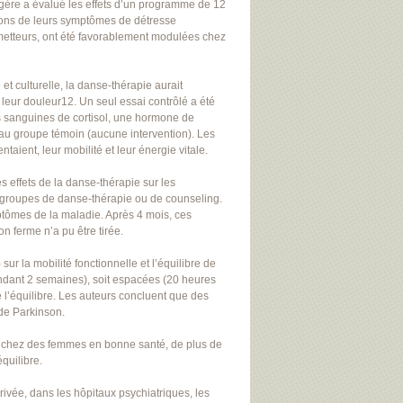
égère a évalué les effets d’un programme de 12
tions de leurs symptômes de détresse
metteurs, ont été favorablement modulées chez
t culturelle, la danse-thérapie aurait
t leur douleur12. Un seul essai contrôlé a été
s sanguines de cortisol, une hormone de
au groupe témoin (aucune intervention). Les
ient, leur mobilité et leur énergie vitale.
 effets de la danse-thérapie sur les
s groupes de danse-thérapie ou de counseling.
ptômes de la maladie. Après 4 mois, ces
 ferme n’a pu être tirée.
sur la mobilité fonctionnelle et l’équilibre de
endant 2 semaines), soit espacées (20 heures
e l’équilibre. Les auteurs concluent que des
 de Parkinson.
z chez des femmes en bonne santé, de plus de
quilibre.
ivée, dans les hôpitaux psychiatriques, les