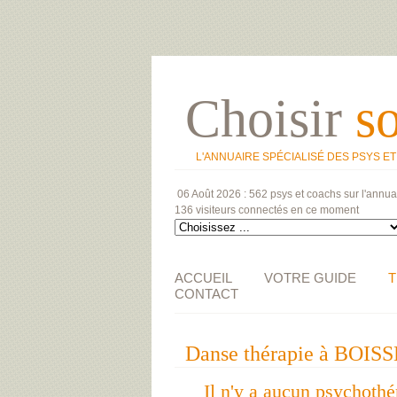
Choisir
s
L'ANNUAIRE SPÉCIALISÉ DES PSYS E
06 Août 2026 :
562 psys et coachs
sur l'annua
136 visiteurs
connectés en ce moment
ACCUEIL
VOTRE GUIDE
T
CONTACT
Danse thérapie à BOIS
Il n'y a aucun psychoth