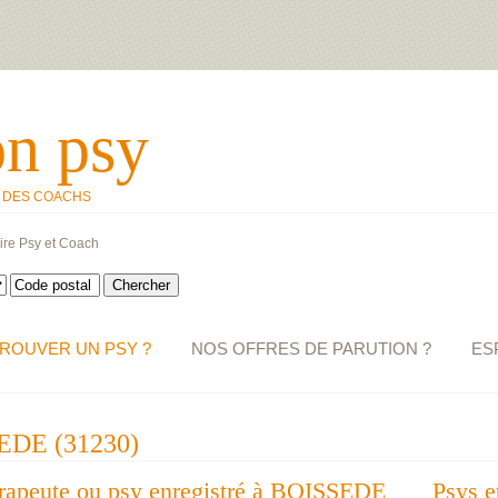
on psy
T DES COACHS
ire Psy et Coach
ROUVER UN PSY ?
NOS OFFRES DE PARUTION ?
ES
SEDE (31230)
érapeute ou psy enregistré à BOISSEDE
Psys e