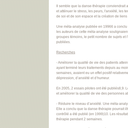
Il semble que la danse-thérapie conviendrait aux
et atténuer le stress, les peurs, l'anxiété, les
de soi et de son espace et la création de liens
Une méta-analyse publiée en 19966 a conclu à 
les auteurs de cette méta-analyse soulignaien
groupes témoins, le petit nombre de sujets et 
publiées.
Recherches
- Améliorer la qualité de vie des patients att
ayant terminé leurs traitements depuis au moi
semaines, avaient eu un effet positif relativem
dépression, d’anxiété et d’humeur.
En 2005, 2 essais pilotes ont été publiés8,9.
et améliorer la qualité de vie des personnes a
- Réduire le niveau d’anxiété. Une méta-analyse
Elle a conclu que la danse-thérapie pourrait êt
contrôlé a été publié (en 1999)10. Les résult
thérapie pendant 2 semaines.