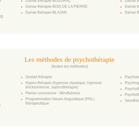
T
Danse thérapie BOUDRAC
Danse t
Danse thérapie BOIS DE LA PIERRE
Danse 
Danse thérapie BLAJAN
Danse t
RE
Les méthodes de psychothérapie
(
toutes les méthodes
)
Gestalt thérapie
Psychan
Hypno thérapie (hypnose classique, hypnose
Psychog
éricksonienne, sophrothérapie)
Psychot
Pleine conscience - Mindfulness
Psychot
Programmation Neuro-linguistique (PNL)
Sexothé
thérapeutique
s