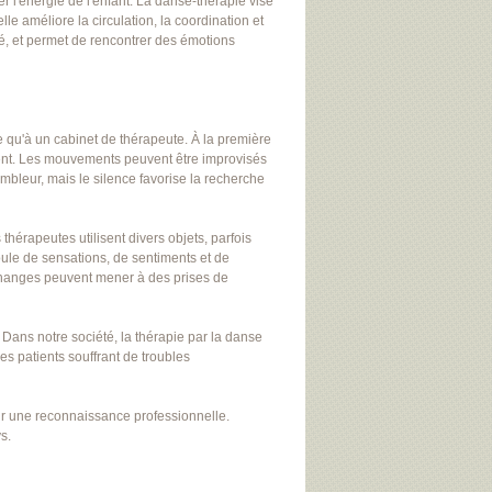
er l'énergie de l'enfant. La danse-thérapie vise
le améliore la circulation, la coordination et
vité, et permet de rencontrer des émotions
 qu'à un cabinet de thérapeute. À la première
ement. Les mouvements peuvent être improvisés
mbleur, mais le silence favorise la recherche
thérapeutes utilisent divers objets, parfois
ule de sensations, de sentiments et de
échanges peuvent mener à des prises de
. Dans notre société, la thérapie par la danse
s patients souffrant de troubles
ir une reconnaissance professionnelle.
s.