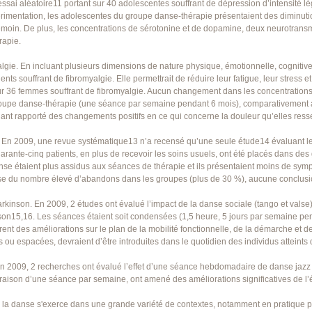
sai aléatoire11 portant sur 40 adolescentes souffrant de dépression d’intensité l
périmentation, les adolescentes du groupe danse-thérapie présentaient des diminu
oin. De plus, les concentrations de sérotonine et de dopamine, deux neurotrans
rapie.
lgie. En incluant plusieurs dimensions de nature physique, émotionnelle, cognitive e
nts souffrant de fibromyalgie. Elle permettrait de réduire leur fatigue, leur stress e
 sur 36 femmes souffrant de fibromyalgie. Aucun changement dans les concentration
roupe danse-thérapie (une séance par semaine pendant 6 mois), comparativement 
 rapporté des changements positifs en ce qui concerne la douleur qu’elles ressenta
e. En 2009, une revue systématique13 n’a recensé qu’une seule étude14 évaluant les
ante-cinq patients, en plus de recevoir les soins usuels, ont été placés dans de
se étaient plus assidus aux séances de thérapie et ils présentaient moins de sym
se du nombre élevé d’abandons dans les groupes (plus de 30 %), aucune conclusion
arkinson. En 2009, 2 études ont évalué l’impact de la danse sociale (tango et valse) 
nson15,16. Les séances étaient soit condensées (1,5 heure, 5 jours par semaine p
rent des améliorations sur le plan de la mobilité fonctionnelle, de la démarche et d
ou espacées, devraient d’être introduites dans le quotidien des individus atteints
 En 2009, 2 recherches ont évalué l’effet d’une séance hebdomadaire de danse jaz
aison d’une séance par semaine, ont amené des améliorations significatives de l’é
 la danse s'exerce dans une grande variété de contextes, notamment en pratique pr