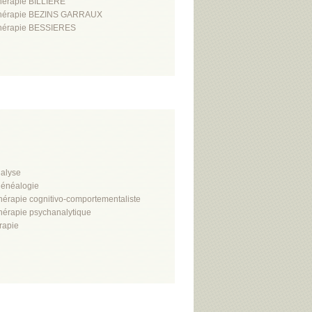
hérapie BILLIERE
thérapie BEZINS GARRAUX
hérapie BESSIERES
alyse
énéalogie
hérapie cognitivo-comportementaliste
hérapie psychanalytique
rapie