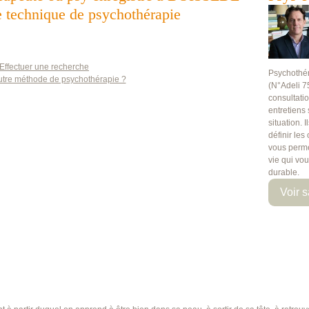
te technique de psychothérapie
Effectuer une recherche
Psychothé
utre méthode de psychothérapie ?
(N°Adeli 7
consultati
entretiens
situation. 
définir les
vous perme
vie qui vo
durable.
Voir s