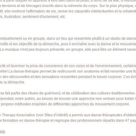
t à partir duquel on apprend à être bien dans sa peau, à sortir de sa tête, à retrouv
de tensions et de blocages inscrits dans la mémoire du corps. Sur le plan physique, el
f, elle renforce l'affirmation de soi, ravive les capacités intellectuelles et la créati
e, frustration, sentiment d'isolement, etc.
iduellement ou en groupe, dans un lieu qui ressemble plutôt à un studio de danse
 motifs et les objectifs de la démarche, puis il enchaîne avec la danse et le mouv
. La musique n'est pas toujours présente; en groupe, elle peut être un élément rasse
ité et favoriser la prise de conscience de son corps et de l'environnement, certains 
ètre! La danse-thérapie permet de redécouvrir son anatomie et fait remonter une fo
ter des découvertes et des sensations ressenties pendant le travail corporel. Ces 
de la démarche.
 fait partie des rituels de guérison1 et de célébration des cultures traditionnelles
ondait, entre autres, au besoin de trouver une approche non verbale pour traiter le
rs propres méthodes inspirées de différentes approches du mouvement corporel.
 Therapy Association (voir Sites d’intérêt) a permis aux danse-thérapeutes d'obten
e formation en danse-thérapie et regroupe des professionnels répartis dans 47 pay
apie