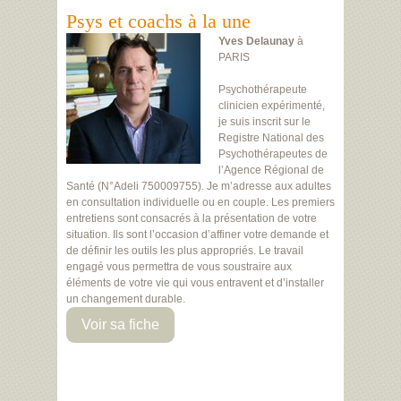
Psys et coachs à la une
Yves Delaunay
à
PARIS
Psychothérapeute
clinicien expérimenté,
je suis inscrit sur le
Registre National des
Psychothérapeutes de
l’Agence Régional de
Santé (N°Adeli 750009755). Je m’adresse aux adultes
en consultation individuelle ou en couple. Les premiers
entretiens sont consacrés à la présentation de votre
situation. Ils sont l’occasion d’affiner votre demande et
de définir les outils les plus appropriés. Le travail
engagé vous permettra de vous soustraire aux
éléments de votre vie qui vous entravent et d’installer
un changement durable.
Voir sa fiche