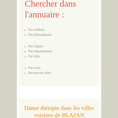
Chercher dans
l'annuaire :
Par critères
Par thématiques
Par région
Par département
Par ville
Par nom
Recherche libre
Danse thérapie dans les villes
voisines de BLAJAN