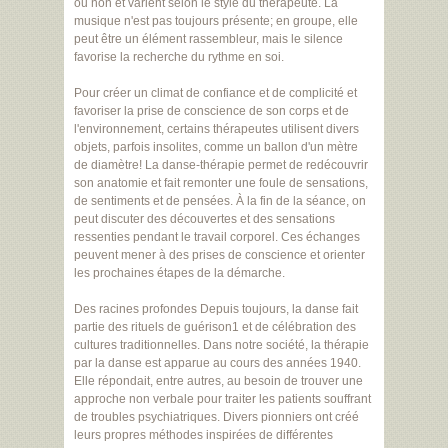
ou non et varient selon le style du thérapeute. La
musique n'est pas toujours présente; en groupe, elle
peut être un élément rassembleur, mais le silence
favorise la recherche du rythme en soi.
Pour créer un climat de confiance et de complicité et
favoriser la prise de conscience de son corps et de
l'environnement, certains thérapeutes utilisent divers
objets, parfois insolites, comme un ballon d'un mètre
de diamètre! La danse-thérapie permet de redécouvrir
son anatomie et fait remonter une foule de sensations,
de sentiments et de pensées. À la fin de la séance, on
peut discuter des découvertes et des sensations
ressenties pendant le travail corporel. Ces échanges
peuvent mener à des prises de conscience et orienter
les prochaines étapes de la démarche.
Des racines profondes Depuis toujours, la danse fait
partie des rituels de guérison1 et de célébration des
cultures traditionnelles. Dans notre société, la thérapie
par la danse est apparue au cours des années 1940.
Elle répondait, entre autres, au besoin de trouver une
approche non verbale pour traiter les patients souffrant
de troubles psychiatriques. Divers pionniers ont créé
leurs propres méthodes inspirées de différentes