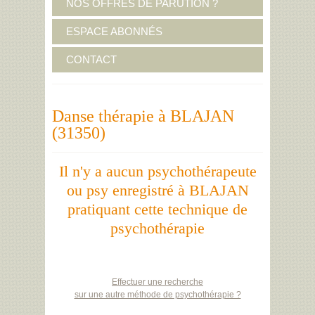
NOS OFFRES DE PARUTION ?
ESPACE ABONNÉS
CONTACT
Danse thérapie à BLAJAN
(31350)
Il n'y a aucun psychothérapeute
ou psy enregistré à BLAJAN
pratiquant cette technique de
psychothérapie
Effectuer une recherche
sur une autre méthode de psychothérapie ?