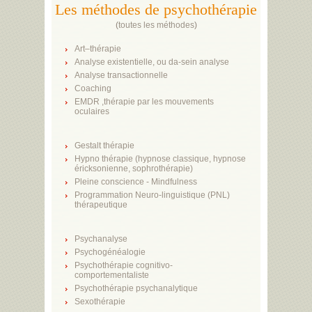
Les méthodes de psychothérapie
(
toutes les méthodes
)
Art–thérapie
Analyse existentielle, ou da-sein analyse
Analyse transactionnelle
Coaching
EMDR ,thérapie par les mouvements
oculaires
Gestalt thérapie
Hypno thérapie (hypnose classique, hypnose
éricksonienne, sophrothérapie)
Pleine conscience - Mindfulness
Programmation Neuro-linguistique (PNL)
thérapeutique
Psychanalyse
Psychogénéalogie
Psychothérapie cognitivo-
comportementaliste
Psychothérapie psychanalytique
Sexothérapie