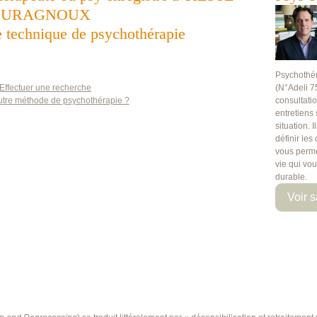
URAGNOUX
te technique de psychothérapie
Psychothé
Effectuer une recherche
(N°Adeli 7
utre méthode de psychothérapie ?
consultati
entretiens
situation. 
définir les
vous perme
vie qui vo
durable.
Voir s