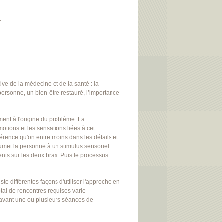
.
ve de la médecine et de la santé : la
personne, un bien-être restauré, l’importance
ent à l'origine du problème. La
otions et les sensations liées à cet
érence qu'on entre moins dans les détails et
oumet la personne à un stimulus sensoriel
ents sur les deux bras. Puis le processus
ste différentes façons d'utiliser l'approche en
al de rencontres requises varie
avant une ou plusieurs séances de