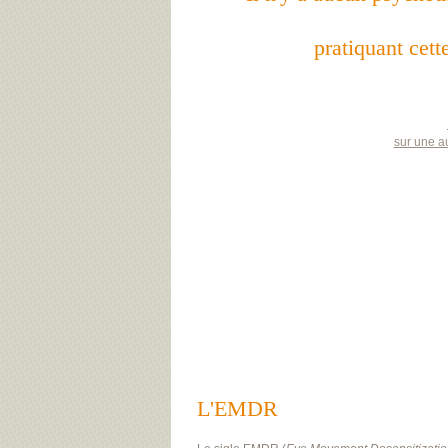
pratiquant cet
sur une a
L'EMDR