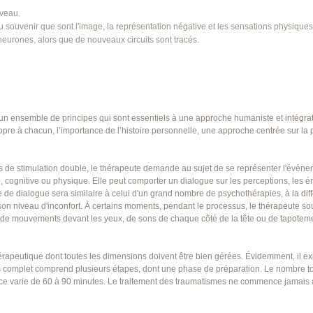
veau.
souvenir que sont l'image, la représentation négative et les sensations physiques
eurones, alors que de nouveaux circuits sont tracés.
n ensemble de principes qui sont essentiels à une approche humaniste et intégrati
pre à chacun, l’importance de l’histoire personnelle, une approche centrée sur la 
de stimulation double, le thérapeute demande au sujet de se représenter l'événem
, cognitive ou physique. Elle peut comporter un dialogue sur les perceptions, les ém
e dialogue sera similaire à celui d'un grand nombre de psychothérapies, à la diff
 son niveau d'inconfort. À certains moments, pendant le processus, le thérapeute s
gir de mouvements devant les yeux, de sons de chaque côté de la tête ou de tapotem
thérapeutique dont toutes les dimensions doivent être bien gérées. Évidemment, il exi
s complet comprend plusieurs étapes, dont une phase de préparation. Le nombre tot
ce varie de 60 à 90 minutes. Le traitement des traumatismes ne commence jamais 