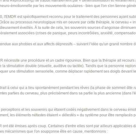
on and Reprocessing
) se traduit littéralement par « désensibilisation et retraitemen
tion neuro-émotionnelle par les mouvements oculaires - bien que l'on s'en tienne gé
, l'EMDR est spécifiquement reconnu pour le traitement des personnes ayant subi 
râce au processus neurologique mis en oeuvre par cette thérapie, le cerveau « int
dieusement éveillés. À la suite de cela, les souvenirs sources d’angoisse diminuen
énéralement associées (crises de panique, peurs incontrôlées, anxiété, compensations
 étendue aux phobies et aux affects dépressifs – suivant l’idée qu'un grand nombr
nécessite une procédure et un cadre rigoureux. Bien que la thérapie ait recours
n de la stimulation double (visuelle, auditive ou tactile). Tandis que la personne rep
oquer une stimulation sensorielle, comme déplacer rapidement ses doigts devant les
it à celui qui a lieu spontanément pendant les rêves (la phase de sommeil dite
r
tes parties du cerveau, plus précisément dans sa partie la plus ancienne (dans l
 perceptions et les souvenirs qui étaient codés négativement dans le cerveau émoti
ement, les éléments néfastes étaient « délestés » du système pour être remplacés p
R ont été émises après coup. Certaines d'entre elles sont par ailleurs applicables 
 les mécanismes que l'on soupçonne être en cause, mentionnons :