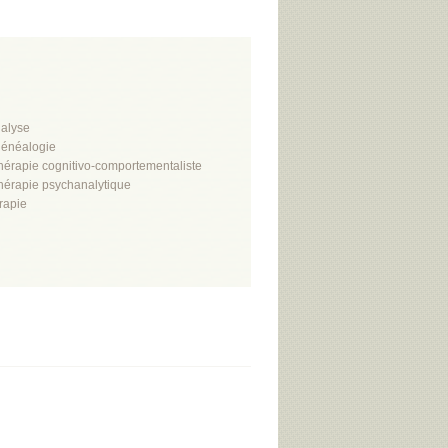
alyse
énéalogie
hérapie cognitivo-comportementaliste
hérapie psychanalytique
rapie