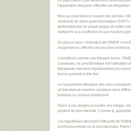
Le sigle EMDR (
Eye Movement Desensitizati
l'appellation française officielle est intégra
Mise au point dans le courant des années 1980
syndrome de stress post-traumatique (SSPT). G
dysfonctionnels du passé jusque-là restés insi
mettant fin à la souffrance et aux réactions g
De plus en plus, l’indication de l'EMDR s’est
d'expériences difficiles vécues dans l'enfance.
Considérée comme une thérapie brève, l’EMDR 
classiques, sa caractéristique est l'utilisatio
thérapeute intervient régulièrement pour prov
tout en gardant la tête fixe.
Le mouvement rythmique des yeux correspondra
se transmet de manière complexe dans différen
limbique ou cerveau émotionnel.
Grâce à ces simples procédés, les images, les
perdent de leur intensité. Comme si, graduell
Les hypothèses décrivant l’efficacité de l'EMD
psychoneurologie ou la neurobiologie. Parmi