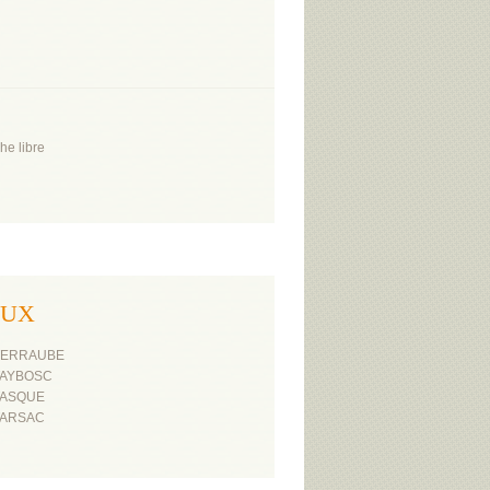
he libre
OUX
TERRAUBE
TAYBOSC
TASQUE
TARSAC