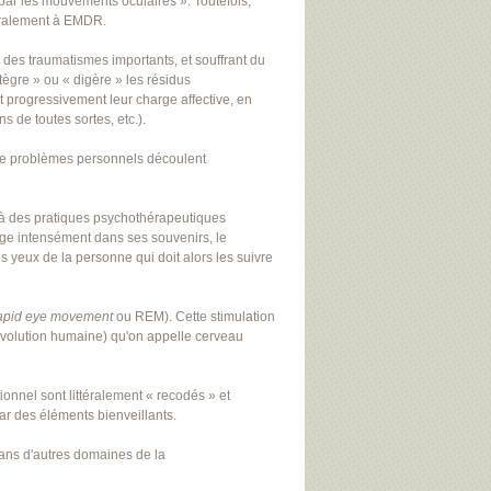
t par les mouvements oculaires ». Toutefois,
néralement à EMDR.
des traumatismes importants, et souffrant du
ègre » ou « digère » les résidus
t progressivement leur charge affective, en
 de toutes sortes, etc.).
e de problèmes personnels découlent
 à des pratiques psychothérapeutiques
longe intensément dans ses souvenirs, le
 yeux de la personne qui doit alors les suivre
apid eye movement
ou REM). Cette stimulation
'évolution humaine) qu'on appelle cerveau
onnel sont littéralement « recodés » et
ar des éléments bienveillants.
dans d'autres domaines de la