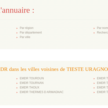
'annuaire :
Par région
Par nom
Par département
Recherc
Par ville
R dans les villes voisines de TIESTE URAGN
EMDR TOURDUN
EMDR 
EMDR TOURNAN
EMDR 
EMDR THOUX
EMDR 
EMDR THERMES D ARMAGNAC
EMDR 