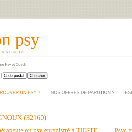
on psy
T DES COACHS
ire Psy et Coach
ROUVER UN PSY ?
NOS OFFRES DE PARUTION ?
ES
NOUX (32160)
hérapeute ou psy enregistré à TIESTE
Psys e