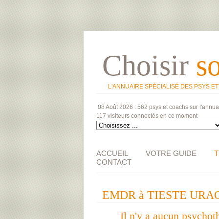
Choisir
s
L'ANNUAIRE SPÉCIALISÉ DES PSYS E
08 Août 2026 :
562 psys et coachs
sur l'annua
117 visiteurs
connectés en ce moment
ACCUEIL
VOTRE GUIDE
T
CONTACT
EMDR à TIESTE URAG
Il n'y a aucun psychot