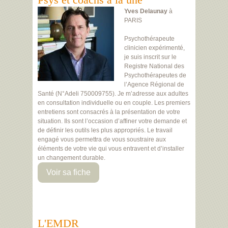
Yves Delaunay
à
PARIS
Psychothérapeute
clinicien expérimenté,
je suis inscrit sur le
Registre National des
Psychothérapeutes de
l’Agence Régional de
Santé (N°Adeli 750009755). Je m’adresse aux adultes
en consultation individuelle ou en couple. Les premiers
entretiens sont consacrés à la présentation de votre
situation. Ils sont l’occasion d’affiner votre demande et
de définir les outils les plus appropriés. Le travail
engagé vous permettra de vous soustraire aux
éléments de votre vie qui vous entravent et d’installer
un changement durable.
Voir sa fiche
L'EMDR