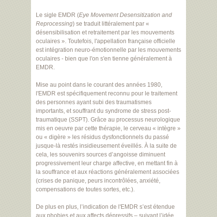
Le sigle EMDR (
Eye Movement Desensitization and
Reprocessing
) se traduit littéralement par «
désensibilisation et retraitement par les mouvements
oculaires ». Toutefois, l'appellation française officielle
est intégration neuro-émotionnelle par les mouvements
oculaires - bien que l'on s'en tienne généralement à
EMDR.
Mise au point dans le courant des années 1980,
l'EMDR est spécifiquement reconnu pour le traitement
des personnes ayant subi des traumatismes
importants, et souffrant du syndrome de stress post-
traumatique (SSPT). Grâce au processus neurologique
mis en oeuvre par cette thérapie, le cerveau « intègre »
ou « digère » les résidus dysfonctionnels du passé
jusque-là restés insidieusement éveillés. À la suite de
cela, les souvenirs sources d’angoisse diminuent
progressivement leur charge affective, en mettant fin à
la souffrance et aux réactions généralement associées
(crises de panique, peurs incontrôlées, anxiété,
compensations de toutes sortes, etc.).
De plus en plus, l’indication de l'EMDR s’est étendue
aux phobies et aux affects dépressifs – suivant l’idée