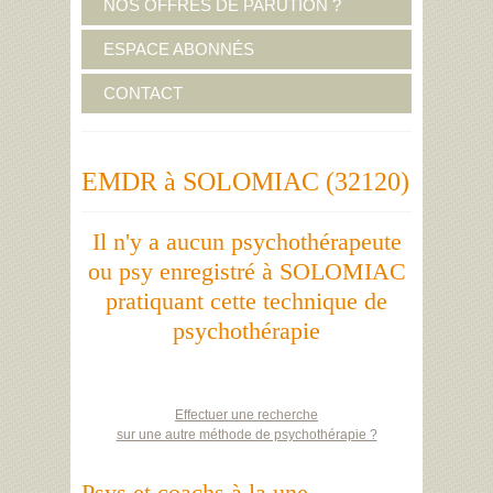
NOS OFFRES DE PARUTION ?
ESPACE ABONNÉS
CONTACT
EMDR à SOLOMIAC (32120)
Il n'y a aucun psychothérapeute
ou psy enregistré à SOLOMIAC
pratiquant cette technique de
psychothérapie
Effectuer une recherche
sur une autre méthode de psychothérapie ?
Psys et coachs à la une