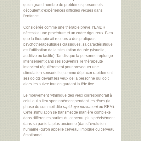
qu'un grand nombre de problèmes personnels
découlent d'expériences difficiles vécues dans
l'enfance.
Considérée comme une thérapie brève, l’EMDR
nécessite une procédure et un cadre rigoureux. Bien
que la thérapie ait recours à des pratiques
psychothérapeutiques classiques, sa caractéristique
est l'utilisation de la stimulation double (visuelle,
auditive ou tactile). Tandis que la personne replonge
intensément dans ses souvenirs, le thérapeute
intervient régulièrement pour provoquer une
stimulation sensorielle, comme déplacer rapidement
ses doigts devant les yeux de la personne qui doit
alors les suivre tout en gardant la tête fixe.
Le mouvement rythmique des yeux correspondrait à
celui qui a lieu spontanément pendant les rêves (la
phase de sommeil dite
rapid eye movement
ou REM).
Cette stimulation se transmet de manière complexe
dans différentes parties du cerveau, plus précisément
dans sa partie la plus ancienne (dans l'évolution
humaine) qu'on appelle cerveau limbique ou cerveau
émotionnel.