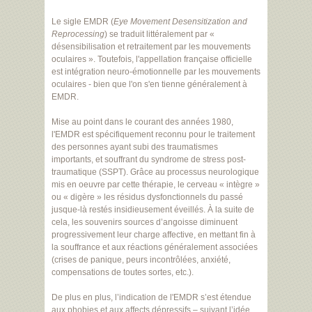
Le sigle EMDR (
Eye Movement Desensitization and
Reprocessing
) se traduit littéralement par «
désensibilisation et retraitement par les mouvements
oculaires ». Toutefois, l'appellation française officielle
est intégration neuro-émotionnelle par les mouvements
oculaires - bien que l'on s'en tienne généralement à
EMDR.
Mise au point dans le courant des années 1980,
l'EMDR est spécifiquement reconnu pour le traitement
des personnes ayant subi des traumatismes
importants, et souffrant du syndrome de stress post-
traumatique (SSPT). Grâce au processus neurologique
mis en oeuvre par cette thérapie, le cerveau « intègre »
ou « digère » les résidus dysfonctionnels du passé
jusque-là restés insidieusement éveillés. À la suite de
cela, les souvenirs sources d’angoisse diminuent
progressivement leur charge affective, en mettant fin à
la souffrance et aux réactions généralement associées
(crises de panique, peurs incontrôlées, anxiété,
compensations de toutes sortes, etc.).
De plus en plus, l’indication de l'EMDR s’est étendue
aux phobies et aux affects dépressifs – suivant l’idée