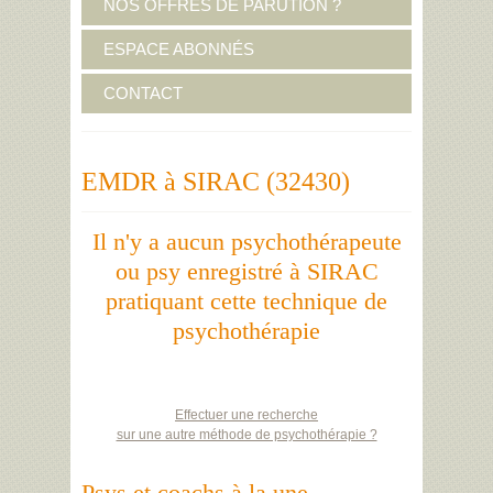
NOS OFFRES DE PARUTION ?
ESPACE ABONNÉS
CONTACT
EMDR à SIRAC (32430)
Il n'y a aucun psychothérapeute
ou psy enregistré à SIRAC
pratiquant cette technique de
psychothérapie
Effectuer une recherche
sur une autre méthode de psychothérapie ?
Psys et coachs à la une