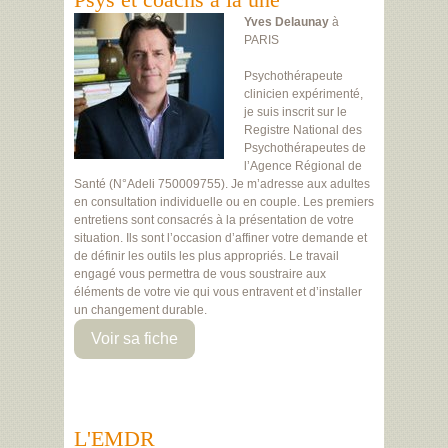
Yves Delaunay
à
PARIS
Psychothérapeute
clinicien expérimenté,
je suis inscrit sur le
Registre National des
Psychothérapeutes de
l’Agence Régional de
Santé (N°Adeli 750009755). Je m’adresse aux adultes
en consultation individuelle ou en couple. Les premiers
entretiens sont consacrés à la présentation de votre
situation. Ils sont l’occasion d’affiner votre demande et
de définir les outils les plus appropriés. Le travail
engagé vous permettra de vous soustraire aux
éléments de votre vie qui vous entravent et d’installer
un changement durable.
Voir sa fiche
L'EMDR