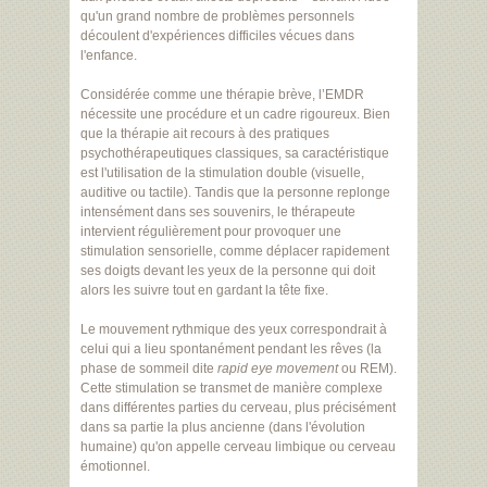
qu'un grand nombre de problèmes personnels
découlent d'expériences difficiles vécues dans
l'enfance.
Considérée comme une thérapie brève, l’EMDR
nécessite une procédure et un cadre rigoureux. Bien
que la thérapie ait recours à des pratiques
psychothérapeutiques classiques, sa caractéristique
est l'utilisation de la stimulation double (visuelle,
auditive ou tactile). Tandis que la personne replonge
intensément dans ses souvenirs, le thérapeute
intervient régulièrement pour provoquer une
stimulation sensorielle, comme déplacer rapidement
ses doigts devant les yeux de la personne qui doit
alors les suivre tout en gardant la tête fixe.
Le mouvement rythmique des yeux correspondrait à
celui qui a lieu spontanément pendant les rêves (la
phase de sommeil dite
rapid eye movement
ou REM).
Cette stimulation se transmet de manière complexe
dans différentes parties du cerveau, plus précisément
dans sa partie la plus ancienne (dans l'évolution
humaine) qu'on appelle cerveau limbique ou cerveau
émotionnel.