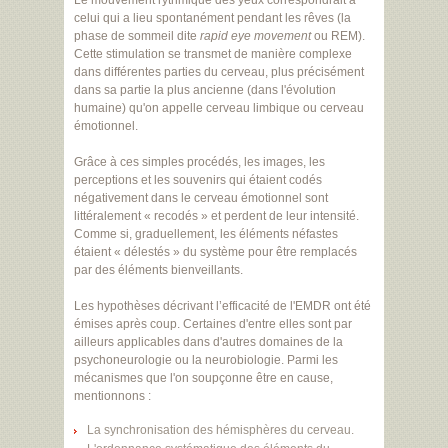
Le mouvement rythmique des yeux correspondrait à
celui qui a lieu spontanément pendant les rêves (la
phase de sommeil dite
rapid eye movement
ou REM).
Cette stimulation se transmet de manière complexe
dans différentes parties du cerveau, plus précisément
dans sa partie la plus ancienne (dans l'évolution
humaine) qu'on appelle cerveau limbique ou cerveau
émotionnel.
Grâce à ces simples procédés, les images, les
perceptions et les souvenirs qui étaient codés
négativement dans le cerveau émotionnel sont
littéralement « recodés » et perdent de leur intensité.
Comme si, graduellement, les éléments néfastes
étaient « délestés » du système pour être remplacés
par des éléments bienveillants.
Les hypothèses décrivant l’efficacité de l'EMDR ont été
émises après coup. Certaines d'entre elles sont par
ailleurs applicables dans d'autres domaines de la
psychoneurologie ou la neurobiologie. Parmi les
mécanismes que l'on soupçonne être en cause,
mentionnons :
La synchronisation des hémisphères du cerveau.