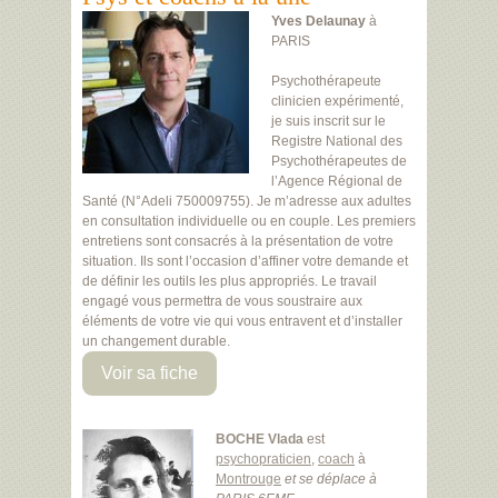
Yves Delaunay
à
PARIS
Psychothérapeute
clinicien expérimenté,
je suis inscrit sur le
Registre National des
Psychothérapeutes de
l’Agence Régional de
Santé (N°Adeli 750009755). Je m’adresse aux adultes
en consultation individuelle ou en couple. Les premiers
entretiens sont consacrés à la présentation de votre
situation. Ils sont l’occasion d’affiner votre demande et
de définir les outils les plus appropriés. Le travail
engagé vous permettra de vous soustraire aux
éléments de votre vie qui vous entravent et d’installer
un changement durable.
Voir sa fiche
BOCHE Vlada
est
psychopraticien
,
coach
à
Montrouge
et se déplace à