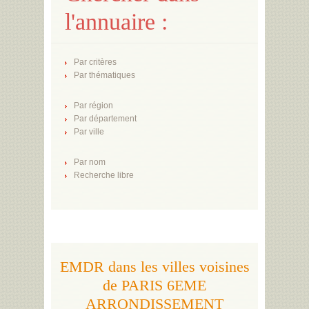
l'annuaire :
Par critères
Par thématiques
Par région
Par département
Par ville
Par nom
Recherche libre
EMDR dans les villes voisines
de PARIS 6EME
ARRONDISSEMENT