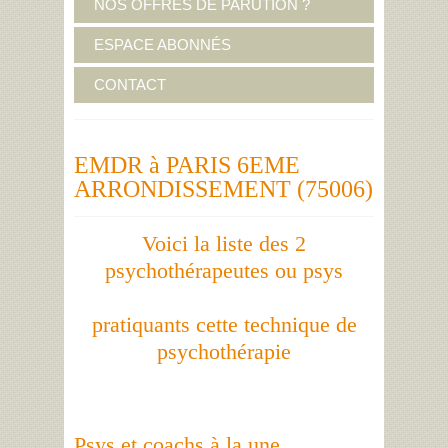
NOS OFFRES DE PARUTION ?
ESPACE ABONNÉS
CONTACT
EMDR à PARIS 6EME
ARRONDISSEMENT (75006)
Voici la liste des 2
psychothérapeutes ou psys
pratiquants cette technique de
psychothérapie
Psys et coachs à la une