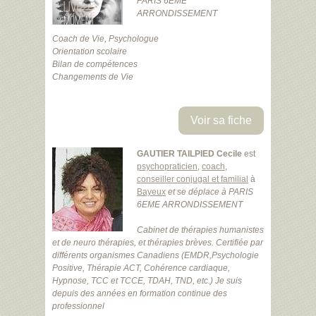
PARIS 6EME
ARRONDISSEMENT
Coach de Vie, Psychologue
Orientation scolaire
Bilan de compétences
Changements de Vie
Voir sa fiche
GAUTIER TAILPIED Cecile
est
psychopraticien
,
coach
,
conseiller conjugal et familial
à
Bayeux
et se déplace à PARIS
6EME ARRONDISSEMENT
Cabinet de thérapies humanistes
et de neuro thérapies, et thérapies brèves. Certifiée par
différents organismes Canadiens (EMDR,Psychologie
Positive, Thérapie ACT, Cohérence cardiaque,
Hypnose, TCC et TCCE, TDAH, TND, etc.) Je suis
depuis des années en formation continue des
professionnel