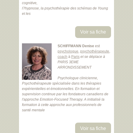
cognitive,
l?hypnose, la psychothérapie des schémas de Young
et les
Voir sa fiche
SCHIFFMANN Denise
est
psychologue
,
psychothérapeute
,
coach
à
Paris
et se déplace à
PARIS 3EME
ARRONDISSEMENT
Psychologue clinicienne,
Psychothérapeute spécialisée dans les thérapies
expérientielles et émotionnelles. En formation et
supervision continue par les fondateurs canadiens de
l'approche Emotion-Focused Therapy. A initialisé la
formation à cette approche aux professionnels de
santé mentale
Voir sa fiche