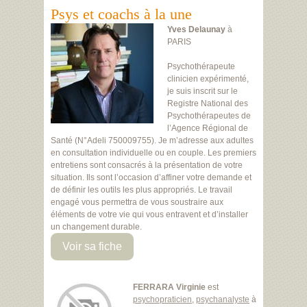
Psys et coachs à la une
Yves Delaunay
à
PARIS
Psychothérapeute
clinicien expérimenté,
je suis inscrit sur le
Registre National des
Psychothérapeutes de
l’Agence Régional de
Santé (N°Adeli 750009755). Je m’adresse aux adultes
en consultation individuelle ou en couple. Les premiers
entretiens sont consacrés à la présentation de votre
situation. Ils sont l’occasion d’affiner votre demande et
de définir les outils les plus appropriés. Le travail
engagé vous permettra de vous soustraire aux
éléments de votre vie qui vous entravent et d’installer
un changement durable.
Voir sa fiche
FERRARA Virginie
est
psychopraticien
,
psychanalyste
à