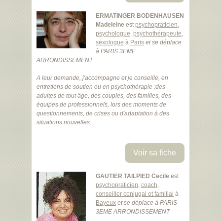
ERMATINGER BODENHAUSEN
Madeleine
est
psychopraticien
,
psychologue
,
psychothérapeute
,
sexologue
à
Paris
et se déplace
à PARIS 3EME
ARRONDISSEMENT
A leur demande, j'accompagne et je conseille, en
entretiens de soutien ou en psychothérapie :des
adultes de tout âge, des couples, des familles, des
équipes de professionnels, lors des moments de
questionnements, de crises ou d'adaptation à des
situations nouvelles.
Voir sa fiche
GAUTIER TAILPIED Cecile
est
psychopraticien
,
coach
,
conseiller conjugal et familial
à
Bayeux
et se déplace à PARIS
3EME ARRONDISSEMENT