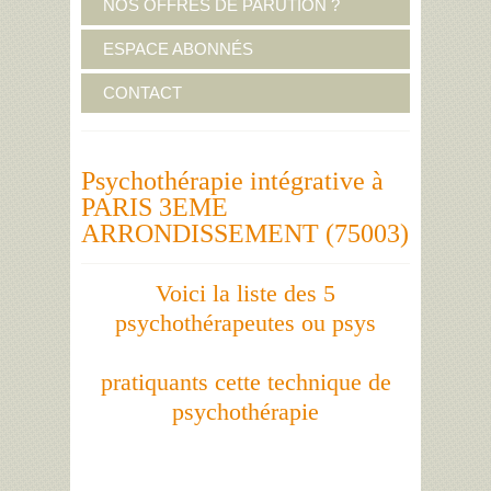
NOS OFFRES DE PARUTION ?
ESPACE ABONNÉS
CONTACT
Psychothérapie intégrative à
PARIS 3EME
ARRONDISSEMENT (75003)
Voici la liste des 5
psychothérapeutes ou psys
pratiquants cette technique de
psychothérapie