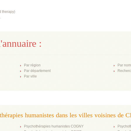
ed therapy)
…
'annuaire :
Par région
Par nom
Par département
Recherc
Par ville
thérapies humanistes dans les villes voisines de
Psychothérapies humanistes COGNY
Psychot