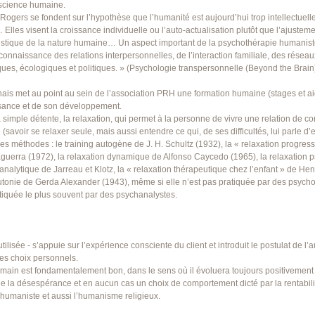
onscience humaine.
ogers se fondent sur l’hypothèse que l’humanité est aujourd’hui trop intellectuell
Elles visent la croissance individuelle ou l’auto-actualisation plutôt que l’ajus
stique de la nature humaine… Un aspect important de la psychothérapie humaniste 
econnaissance des relations interpersonnelles, de l’interaction familiale, des réseau
ues, écologiques et politiques. » (Psychologie transpersonnelle (Beyond the Brain),
is met au point au sein de l’association PRH une formation humaine (stages et ai
ssance et de son développement.
 la simple détente, la relaxation, qui permet à la personne de vivre une relation d
avoir se relaxer seule, mais aussi entendre ce qui, de ses difficultés, lui parle d’e
s méthodes : le training autogène de J. H. Schultz (1932), la « relaxation progre
guerra (1972), la relaxation dynamique de Alfonso Caycedo (1965), la relaxation p
alytique de Jarreau et Klotz, la « relaxation thérapeutique chez l’enfant » de Hen
tonie de Gerda Alexander (1943), même si elle n’est pas pratiquée par des psychot
tiquée le plus souvent par des psychanalystes.
ilisée - s’appuie sur l’expérience consciente du client et introduit le postulat de l’
des choix personnels.
main est fondamentalement bon, dans le sens où il évoluera toujours positivement s’
de la désespérance et en aucun cas un choix de comportement dicté par la rentabilité, 
 humaniste et aussi l’humanisme religieux.