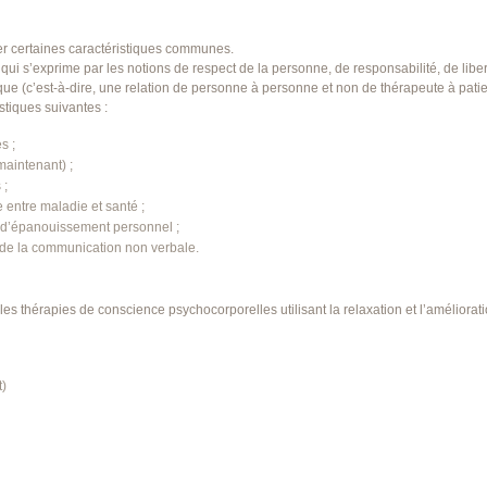
er certaines caractéristiques communes.
qui s’exprime par les notions de respect de la personne, de responsabilité, de liber
ique (c’est-à-dire, une relation de personne à personne et non de thérapeute à patie
stiques suivantes :
s ;
maintenant) ;
 ;
 entre maladie et santé ;
, d’épanouissement personnel ;
 de la communication non verbale.
s thérapies de conscience psychocorporelles utilisant la relaxation et l’améliorat
)