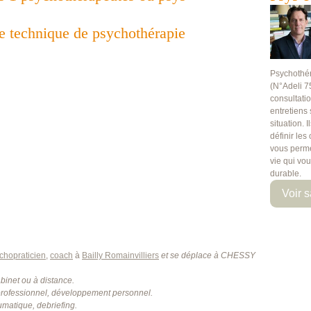
te technique de psychothérapie
Psychothé
(N°Adeli 7
consultati
entretiens
situation. 
définir les
vous perme
vie qui vo
durable.
Voir s
chopraticien
,
coach
à
Bailly Romainvilliers
et se déplace à CHESSY
net ou à distance.
rofessionnel, développement personnel.
umatique, debriefing.