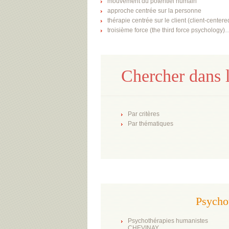
mouvement du potentiel humain
approche centrée sur la personne
thérapie centrée sur le client (client-center
troisième force (the third force psychology)
Chercher dans l
Par critères
Par thématiques
Psycho
Psychothérapies humanistes
CHEVINAY