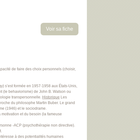
Voir sa fiche
cité de faire des choix personnels (choisir,
gy) s’est formée en 1957-1958 aux États-Unis,
t (le behaviorisme) de John B. Watson ou
hologie transpersonnelle.
Historique
Les
proche du philosophe Martin Buber. Le grand
ame (1946) et le sociodrame.
 motivation et du besoin (la fameuse
ersonne -ACP (psychothérapie non directive).
t.
ntéresse à des potentialités humaines