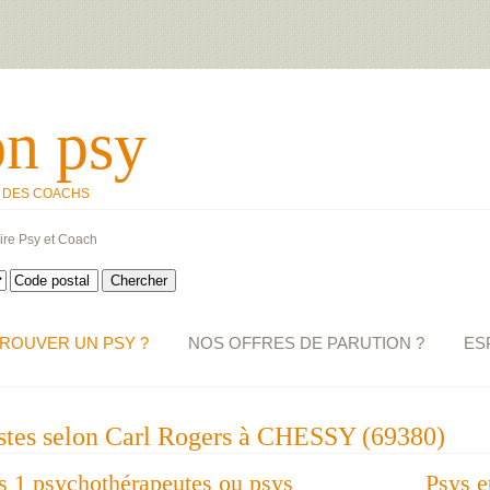
on psy
T DES COACHS
ire Psy et Coach
ROUVER UN PSY ?
NOS OFFRES DE PARUTION ?
ES
stes selon Carl Rogers à CHESSY (69380)
des 1 psychothérapeutes ou psys
Psys e