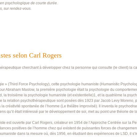
n psychologique de courte durée.
s, sur rendez-vous.
stes selon Carl Rogers
apeutique cherchant à développer chez la personne qui consulte (le client) la capa
gie » (Third Force Psychology), cette psychologie humaniste (Humanistic Psycholo
our Abraham Maslow, la première psychologie était la psychologie du comportemen
 la troisième la psychologie humaniste (et existentielle)1, et la quatrième la psyc
t de la relation psychothérapeutique sont posées dès 1923 par Jacob Levy Moreno, 
 la créativité spontanée de l’homme (Le théâtre improvisé). Il inventa le psychodr
 qu’il était intéressé par le développement de soi, met au point une théorie de la
iste est ouverte par Carl Rogers, créateur en 1954 de l’Approche Centrée sur la P
 tendances positives de l’homme chez qui existent de puissantes forces de changemen
 humaniste dans la mesure où, dès 1956, en étudiant des expériences de LSD, il s’i