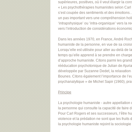
supérieures, positives, où il veut élargir la c
« Les psychothérapies humanistes selon Carl R
s’est coupée des sentiments et des émotions… 
un pas important vers une compréhension holi
‘intrapshysique’ ou ‘intra-organique’ vers la r
vers l’introduction de considérations économiq
Dans les années 1970, en France, André Rocha
humaniste de la personne, en vue de sa croi
Lorsqu’elle est utilisée pour aller au-delà de
temps qu’elle apprend à se prendre en charge (s
d’approche humaniste. Citons parmi les grande
rééducation psychotonique de Julian de Ajuria
développée par Suzanne Dedet, la relaxation an
Bounes. Citons également l’importance de l’eu
psychanalytique » de Michel Sapir (1960), pra
Principe
La psychologie humaniste - autre appellation ut
la personne qui consulte la capacité de faire 
Pour Carl Rogers et ses successeurs, l’être hu
violence et la prédation ne sont que les fruits 
la psychologie humaniste rejoint la sociologie