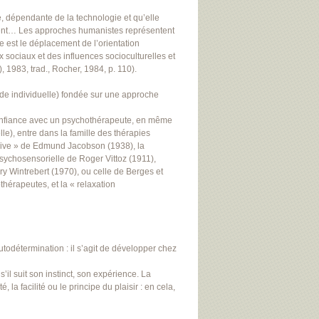
e, dépendante de la technologie et qu’elle
tement… Les approches humanistes représentent
est le déplacement de l’orientation
x sociaux et des influences socioculturelles et
 1983, trad., Rocher, 1984, p. 110).
de individuelle) fondée sur une approche
e confiance avec un psychothérapeute, en même
lle), entre dans la famille des thérapies
ssive » de Edmund Jacobson (1938), la
sychosensorielle de Roger Vittoz (1911),
ry Wintrebert (1970), ou celle de Berges et
hérapeutes, et la « relaxation
autodétermination : il s’agit de développer chez
il suit son instinct, son expérience. La
la facilité ou le principe du plaisir : en cela,