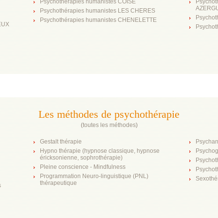
Psychothérapies humanistes COISE
Psychot
AZERG
Psychothérapies humanistes LES CHERES
Psychot
Psychothérapies humanistes CHENELETTE
IEUX
Psychot
Les méthodes de psychothérapie
(
toutes les méthodes
)
Gestalt thérapie
Psychan
Hypno thérapie (hypnose classique, hypnose
Psychog
éricksonienne, sophrothérapie)
Psychot
Pleine conscience - Mindfulness
Psychot
Programmation Neuro-linguistique (PNL)
Sexothé
thérapeutique
s