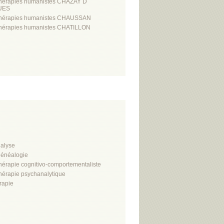
hérapies humanistes CHAZAY D
UES
hérapies humanistes CHAUSSAN
hérapies humanistes CHATILLON
alyse
énéalogie
hérapie cognitivo-comportementaliste
hérapie psychanalytique
rapie