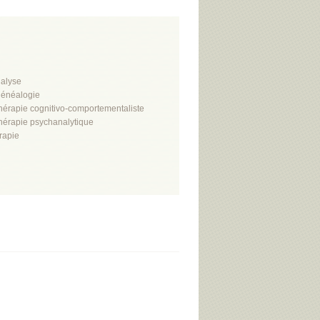
alyse
énéalogie
hérapie cognitivo-comportementaliste
hérapie psychanalytique
rapie