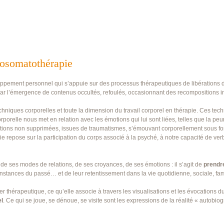
hosomatothérapie
ppement personnel qui s’appuie sur des processus thérapeutiques de libérations da
 par l’émergence de contenus occultés, refoulés, occasionnant des recompositions i
iques corporelles et toute la dimension du travail corporel en thérapie. Ces techn
rporelle nous met en relation avec les émotions qui lui sont liées, telles que la peur
motions non supprimées, issues de traumatismes, s’émouvant corporellement sous f
e repose sur la participation du corps associé à la psyché, à notre capacité de ve
n de ses modes de relations, de ses croyances, de ses émotions : il s’agit de
prendr
rconstances du passé… et de leur retentissement dans la vie quotidienne, sociale, fam
r thérapeutique, ce qu’elle associe à travers les visualisations et les évocations d
l
. Ce qui se joue, se dénoue, se visite sont les expressions de la réalité « autobio