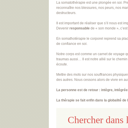
La somatothérapie est une plongée en soi. Prend
reconnaître nos blessures, nos peurs, nos ma
destructeurs.
Il est important de réaliser que s’il nous est
Devenir
responsable
de « son monde », c’est 
En somathotérapie le corporel reprend sa place
de confiance en soi.
Notre corps est comme un carnet de voyage qui
traumas aussi… Il est notre allié sur le chem
écoute.
Mettre des mots sur nos souffrances physiques e
des autres. Nous cessons alors de vivre en au
La personne est de retour : intègre, intégrée,
La thérapie se fait enfin dans la globalité de l
Chercher dans l