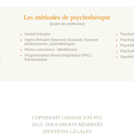
Les méthodes de psychothérapie
(
toutes les méthodes
)
Gestalt thérapie
Psychan
Hypno thérapie (hypnose classique, hypnose
Psychog
éricksonienne, sophrothérapie)
Psychot
Pleine conscience - Mindfulness
Psychot
Programmation Neuro-linguistique (PNL)
Sexothé
thérapeutique
s
COPYRIGHT
CHOISIR SON PSY
2015- TOUS DROITS RÉSERVÉS
MENTIONS LÉGALES