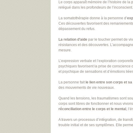
Le corps apparaît mémoire de l’histoire de la 
relégué dans les profondeurs de l’inconscient.
La somatothérapie donne à la personne d’
exp
Ces découvertes favorisent des remaniements
dépassement du refus.
La relation d’aide
par le toucher permet de viv
résistances et des découvertes. L’accompagnem
mesure.
L’expression verbale et l’exploration corporel
psychiques favorisent la prise de conscience d
et psychique de sensations et d’émotions liées 
La personne fait
le lien entre son corps et sa
des mouvements de vie nouveaux.
Quand les tensions, les traumatismes sont soula
corps sont libres de fonctionner et nous vivon
réconciliation entre le corps et le mental
, l’
A travers un processus d’intégration, de trans
trouble initial et de ses symptômes. Elle perm