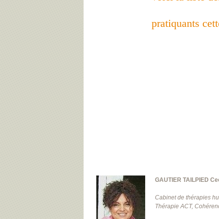
pratiquants cet
GAUTIER TAILPIED Cec
Cabinet de thérapies hu
Thérapie ACT, Cohérenc