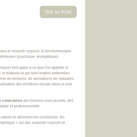
Voir sa fiche
ns le ressenti corporel, le fonctionnement
ntérieures (psychique, énergétique).
iques font appel à ce que l’on appelle la
, la tristesse et qui sont restées enfermées
orme de tensions, de sensations, de maladies
rbalisation des émotions vécues dans la voie
e conscience
des besoins sous-jacents, des
iliale et professionnelle.
u passé lui dévoilent les condensés, les
graphique » sur des supports corporel et