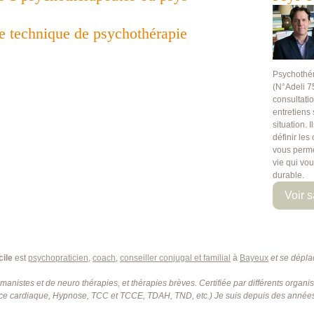
te technique de psychothérapie
Psychothé
(N°Adeli 7
consultati
entretiens
situation. 
définir les
vous perme
vie qui vo
durable.
Voir s
ile
est
psychopraticien
,
coach
,
conseiller conjugal et familial
à
Bayeux
et se dép
manistes et de neuro thérapies, et thérapies brèves. Certifiée par différents org
e cardiaque, Hypnose, TCC et TCCE, TDAH, TND, etc.) Je suis depuis des années 