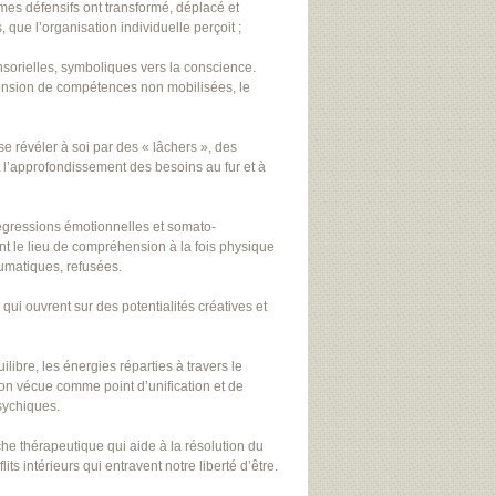
smes défensifs ont transformé, déplacé et
que l’organisation individuelle perçoit ;
nsorielles, symboliques vers la conscience.
ension de compétences non mobilisées, le
se révéler à soi par des « lâchers », des
t l’approfondissement des besoins au fur et à
 régressions émotionnelles et somato-
ent le lieu de compréhension à la fois physique
aumatiques, refusées.
qui ouvrent sur des potentialités créatives et
libre, les énergies réparties à travers le
ion vécue comme point d’unification et de
sychiques.
he thérapeutique qui aide à la résolution du
lits intérieurs qui entravent notre liberté d’être.