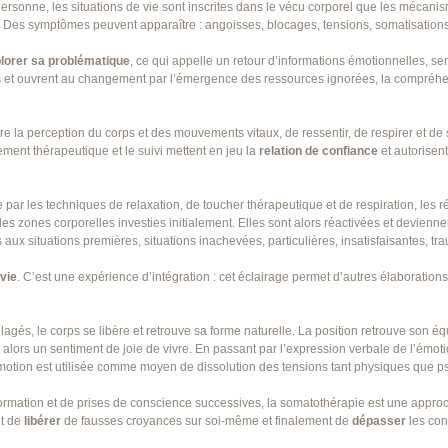
personne, les situations de vie sont inscrites dans le vécu corporel que les mécani
 Des symptômes peuvent apparaître : angoisses, blocages, tensions, somatisations, 
lorer sa problématique
, ce qui appelle un retour d’informations émotionnelles, se
 et ouvrent au changement par l’émergence des ressources ignorées, la compréh
re la perception du corps et des mouvements vitaux, de ressentir, de respirer et de 
ent thérapeutique et le suivi mettent en jeu la
relation de confiance
et autorisen
le par les techniques de relaxation, de toucher thérapeutique et de respiration, les
es zones corporelles investies initialement. Elles sont alors réactivées et devienn
aux situations premières, situations inachevées, particulières, insatisfaisantes, tr
 vie
. C’est une expérience d’intégration : cet éclairage permet d’autres élaborations 
gés, le corps se libère et retrouve sa forme naturelle. La position retrouve son équi
s alors un sentiment de joie de vivre. En passant par l’expression verbale de l’émot
émotion est utilisée comme moyen de dissolution des tensions tant physiques que p
formation et de prises de conscience successives, la somatothérapie est une approc
et de
libérer
de fausses croyances sur soi-même et finalement de
dépasser
les conf