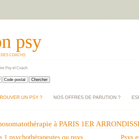
on psy
T DES COACHS
ire Psy et Coach
ROUVER UN PSY ?
NOS OFFRES DE PARUTION ?
ES
ychosomatothérapie à PARIS 1ER ARRONDIS
des 1 psychothérapeutes ou psys
Psys e