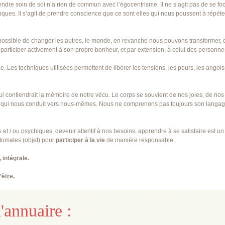
re soin de soi n’a rien de commun avec l’égocentrisme. Il ne s’agit pas de se focali
nques. Il s’agit de prendre conscience que ce sont elles qui nous poussent à répé
 impossible de changer les autres, le monde, en revanche nous pouvons transformer, c
participer activement à son propre bonheur, et par extension, à celui des personne
. Les techniques utilisées permettent de libérer les tensions, les peurs, les angoi
 contiendrait la mémoire de notre vécu. Le corps se souvient de nos joies, de no
in qui nous conduit vers nous-mêmes. Nous ne comprenons pas toujours son langage
t / ou psychiques, devenir attentif à nos besoins, apprendre à se satisfaire est un 
tomates (objet) pour
participer à la vie
de manière responsable.
 intégrale.
’être.
'annuaire :