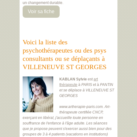
un changement durable.
Voir sa fiche
Voici la liste des
psychothérapeutes ou des psys
consultants ou se déplaçants à
VILLENEUVE ST GEORGES
KABLAN Sylvie
est
art
thérapeute
à
PARIS
et à
PANTIN
et se déplace à VILLENEUVE ST
GEORGES
www.artherapie-paris.com. Art-
thérapeute certifiée CNCP,
exerçant en libéral, j'accueille toute personne en
souffrance de l'enfance à l'âge adulte. Les séances
que je propose peuvent s'exercer aussi bien pour des
groupes de 3 à 4 patients (vacations en institutions)