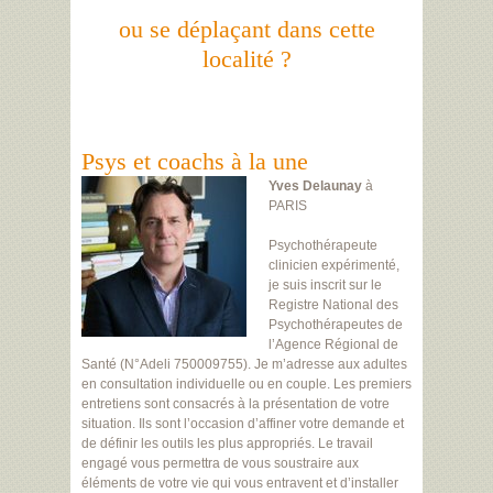
ou se déplaçant dans cette
localité ?
Psys et coachs à la une
Yves Delaunay
à
PARIS
Psychothérapeute
clinicien expérimenté,
je suis inscrit sur le
Registre National des
Psychothérapeutes de
l’Agence Régional de
Santé (N°Adeli 750009755). Je m’adresse aux adultes
en consultation individuelle ou en couple. Les premiers
entretiens sont consacrés à la présentation de votre
situation. Ils sont l’occasion d’affiner votre demande et
de définir les outils les plus appropriés. Le travail
engagé vous permettra de vous soustraire aux
éléments de votre vie qui vous entravent et d’installer