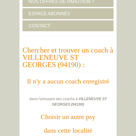
NOS OFFRES DE PARUTION ?
ESPACE ABONNÉS
CONTACT
Chercher et trouver un coach à
VILLENEUVE ST
GEORGES (94190) :
Il n'y a aucun coach enregistré
dans l'annuaire des coachs à
VILLENEUVE ST
GEORGES
(
94190
)
Choisir un autre psy
dans cette localité