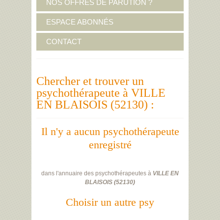
NOS OFFRES DE PARUTION ?
ESPACE ABONNÉS
CONTACT
Chercher et trouver un
psychothérapeute à VILLE
EN BLAISOIS (52130) :
Il n'y a aucun psychothérapeute
enregistré
dans l'annuaire des psychothérapeutes à
VILLE EN
BLAISOIS
(
52130
)
Choisir un autre psy