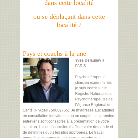
dans cette localité
ou se déplaçant dans cette
localité ?
Psys et coachs à la une
Yves Delaunay
à
PARIS
Psychothérapeute
clinicien expérimenté,
je suis inscrit sur le
Registre National des
Psychothérapeutes de
l’Agence Régional de
Santé (N°Adeli 750009755). Je m’adresse aux adultes
en consultation individuelle ou en couple. Les premiers
entretiens sont consacrés à la présentation de votre
situation. Ils sont l’occasion d’affiner votre demande et
de définir les outils les plus appropriés. Le travail