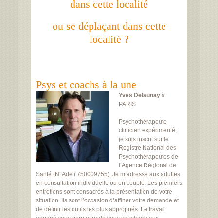
dans cette localité
ou se déplaçant dans cette
localité ?
Psys et coachs à la une
Yves Delaunay
à
PARIS
Psychothérapeute
clinicien expérimenté,
je suis inscrit sur le
Registre National des
Psychothérapeutes de
l’Agence Régional de
Santé (N°Adeli 750009755). Je m’adresse aux adultes
en consultation individuelle ou en couple. Les premiers
entretiens sont consacrés à la présentation de votre
situation. Ils sont l’occasion d’affiner votre demande et
de définir les outils les plus appropriés. Le travail