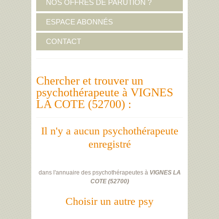
NOS OFFRES DE PARUTION ?
ESPACE ABONNÉS
CONTACT
Chercher et trouver un
psychothérapeute à VIGNES
LA COTE (52700) :
Il n'y a aucun psychothérapeute
enregistré
dans l'annuaire des psychothérapeutes à
VIGNES LA
COTE
(
52700
)
Choisir un autre psy