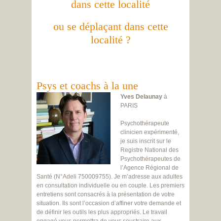
dans cette localité
ou se déplaçant dans cette
localité ?
Psys et coachs à la une
Yves Delaunay
à
PARIS
Psychothérapeute
clinicien expérimenté,
je suis inscrit sur le
Registre National des
Psychothérapeutes de
l’Agence Régional de
Santé (N°Adeli 750009755). Je m’adresse aux adultes
en consultation individuelle ou en couple. Les premiers
entretiens sont consacrés à la présentation de votre
situation. Ils sont l’occasion d’affiner votre demande et
de définir les outils les plus appropriés. Le travail