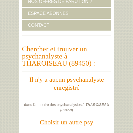
NOS OFFRES DE PARUTION ?
ESPACE ABONNÉS
CONTACT
Chercher et trouver un
psychanalyste à
THAROISEAU (89450) :
Il n'y a aucun psychanalyste
enregistré
dans l'annuaire des psychanalystes à
THAROISEAU
(
89450
)
Choisir un autre psy