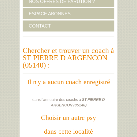
NOS OFFRES DE PARUTION ?
ESPACE ABONNÉS
CONTACT
Chercher et trouver un coach à
ST PIERRE D ARGENCON
(05140) :
Il n'y a aucun coach enregistré
dans l'annuaire des coachs à
ST PIERRE D
ARGENCON
(
05140
)
Choisir un autre psy
dans cette localité