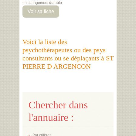
un changement durable.
Voir sa fiche
Voici la liste des
psychothérapeutes ou des psys
consultants ou se déplaçants à ST
PIERRE D ARGENCON
Chercher dans
l'annuaire :
Par critères