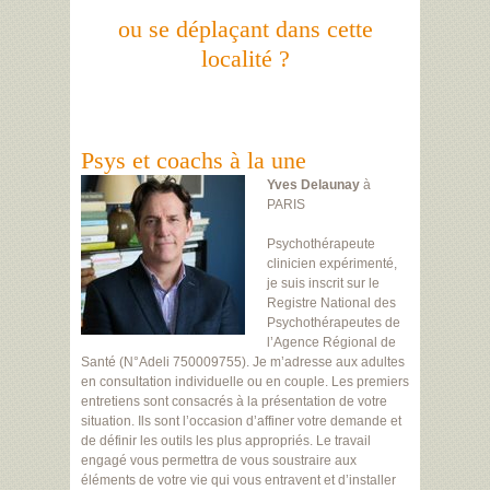
ou se déplaçant dans cette
localité ?
Psys et coachs à la une
Yves Delaunay
à
PARIS
Psychothérapeute
clinicien expérimenté,
je suis inscrit sur le
Registre National des
Psychothérapeutes de
l’Agence Régional de
Santé (N°Adeli 750009755). Je m’adresse aux adultes
en consultation individuelle ou en couple. Les premiers
entretiens sont consacrés à la présentation de votre
situation. Ils sont l’occasion d’affiner votre demande et
de définir les outils les plus appropriés. Le travail
engagé vous permettra de vous soustraire aux
éléments de votre vie qui vous entravent et d’installer