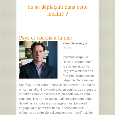
ou se déplaçant dans cette
localité ?
Psys et coachs à la une
Yves Delaunay
à
PARIS
Psychothérapeute
clinicien expérimenté,
je suis inscrit sur le
Registre National des
Psychothérapeutes de
l’Agence Régional de
Santé (N°Adeli 750009755). Je m’adresse aux adultes
en consultation individuelle ou en couple. Les premiers
entretiens sont consacrés à la présentation de votre
situation. Ils sont l’occasion d’affiner votre demande et
de définir les outils les plus appropriés. Le travail
engagé vous permettra de vous soustraire aux
éléments de votre vie qui vous entravent et d’installer