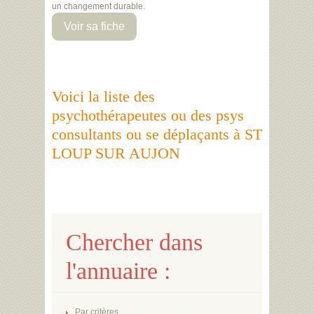
un changement durable.
Voir sa fiche
Voici la liste des
psychothérapeutes ou des psys
consultants ou se déplaçants à ST
LOUP SUR AUJON
Chercher dans
l'annuaire :
Par critères