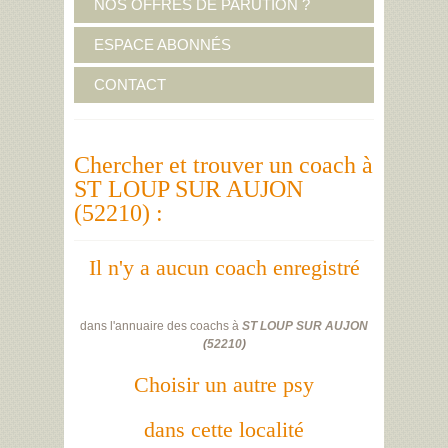
NOS OFFRES DE PARUTION ?
ESPACE ABONNÉS
CONTACT
Chercher et trouver un coach à
ST LOUP SUR AUJON
(52210) :
Il n'y a aucun coach enregistré
dans l'annuaire des coachs à
ST LOUP SUR AUJON
(
52210
)
Choisir un autre psy
dans cette localité