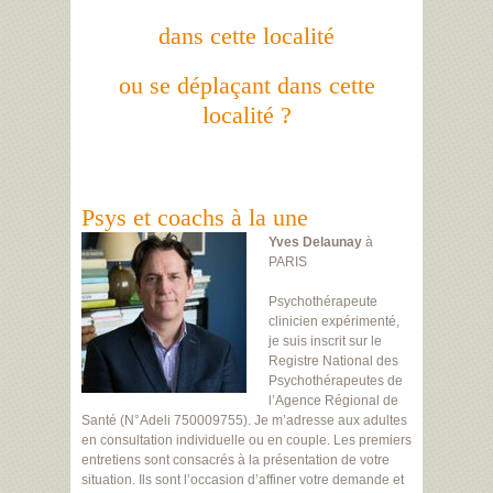
dans cette localité
ou se déplaçant dans cette
localité ?
Psys et coachs à la une
Yves Delaunay
à
PARIS
Psychothérapeute
clinicien expérimenté,
je suis inscrit sur le
Registre National des
Psychothérapeutes de
l’Agence Régional de
Santé (N°Adeli 750009755). Je m’adresse aux adultes
en consultation individuelle ou en couple. Les premiers
entretiens sont consacrés à la présentation de votre
situation. Ils sont l’occasion d’affiner votre demande et