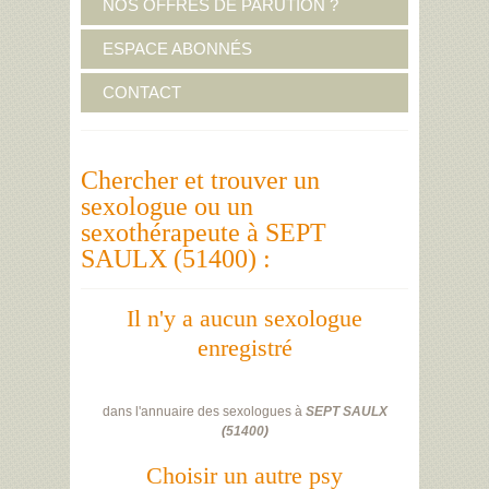
NOS OFFRES DE PARUTION ?
ESPACE ABONNÉS
CONTACT
Chercher et trouver un
sexologue ou un
sexothérapeute à SEPT
SAULX (51400) :
Il n'y a aucun sexologue
enregistré
dans l'annuaire des sexologues à
SEPT SAULX
(
51400
)
Choisir un autre psy