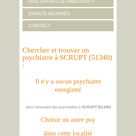
NOS OFFRES DE PARUTION ?
ESPACE ABONNÉS
CONTACT
Chercher et trouver un
psychiatre à SCRUPT (51340)
:
Il n'y a aucun psychiatre
enregistré
dans l'annuaire des psychiatres à
SCRUPT
(
51340
)
Choisir un autre psy
dans cette localité