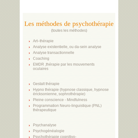
Les méthodes de psychothérapie
(
toutes les méthodes
)
Art–thérapie
Analyse existentielle, ou da-sein analyse
Analyse transactionnelle
Coaching
EMDR ,thérapie par les mouvements
oculaires
Gestalt thérapie
Hypno thérapie (hypnose classique, hypnose
éricksonienne, sophrothérapie)
Pleine conscience - Mindfulness
Programmation Neuro-linguistique (PNL)
thérapeutique
Psychanalyse
Psychogénéalogie
Psychothérapie cognitivo-