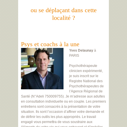
ou se déplaçant dans cette
localité ?
Psys et coachs à la une
Yves Delaunay
à
PARIS
Psychothérapeute
clinicien expérimenté,
je suis inscrit sur le
Registre National des
Psychothérapeutes de
l’Agence Régional de
Santé (N°Adeli 750009755). Je m’adresse aux adultes
en consultation individuelle ou en couple. Les premiers
entretiens sont consacrés à la présentation de votre
situation. Ils sont l’occasion d’affiner votre demande et
de définir les outils les plus appropriés. Le travail
engagé vous permettra de vous soustraire aux