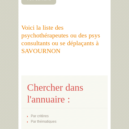
Voici la liste des
psychothérapeutes ou des psys
consultants ou se déplaçants à
SAVOURNON
Chercher dans
l'annuaire :
Par critères
Par thématiques