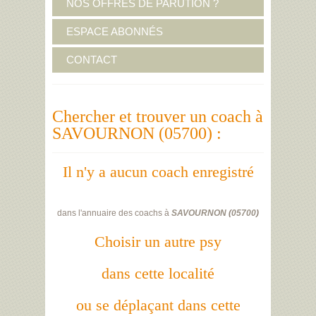
NOS OFFRES DE PARUTION ?
ESPACE ABONNÉS
CONTACT
Chercher et trouver un coach à
SAVOURNON (05700) :
Il n'y a aucun coach enregistré
dans l'annuaire des coachs à
SAVOURNON
(
05700
)
Choisir un autre psy
dans cette localité
ou se déplaçant dans cette