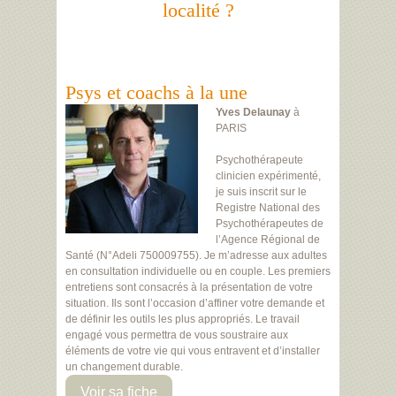
localité ?
Psys et coachs à la une
Yves Delaunay
à
PARIS
Psychothérapeute
clinicien expérimenté,
je suis inscrit sur le
Registre National des
Psychothérapeutes de
l’Agence Régional de
Santé (N°Adeli 750009755). Je m’adresse aux adultes
en consultation individuelle ou en couple. Les premiers
entretiens sont consacrés à la présentation de votre
situation. Ils sont l’occasion d’affiner votre demande et
de définir les outils les plus appropriés. Le travail
engagé vous permettra de vous soustraire aux
éléments de votre vie qui vous entravent et d’installer
un changement durable.
Voir sa fiche