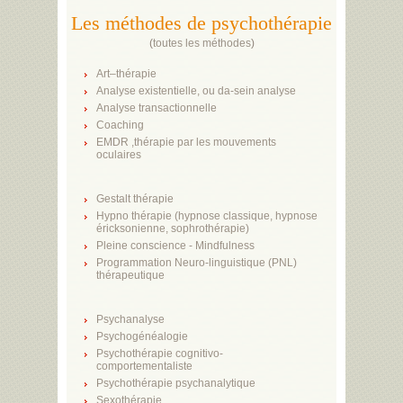
Les méthodes de psychothérapie
(
toutes les méthodes
)
Art–thérapie
Analyse existentielle, ou da-sein analyse
Analyse transactionnelle
Coaching
EMDR ,thérapie par les mouvements
oculaires
Gestalt thérapie
Hypno thérapie (hypnose classique, hypnose
éricksonienne, sophrothérapie)
Pleine conscience - Mindfulness
Programmation Neuro-linguistique (PNL)
thérapeutique
Psychanalyse
Psychogénéalogie
Psychothérapie cognitivo-
comportementaliste
Psychothérapie psychanalytique
Sexothérapie