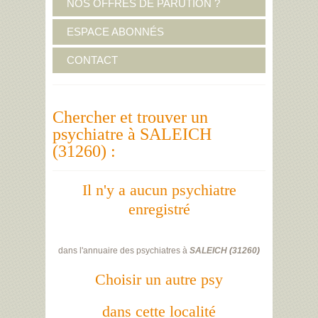
NOS OFFRES DE PARUTION ?
ESPACE ABONNÉS
CONTACT
Chercher et trouver un
psychiatre à SALEICH
(31260) :
Il n'y a aucun psychiatre
enregistré
dans l'annuaire des psychiatres à
SALEICH
(
31260
)
Choisir un autre psy
dans cette localité