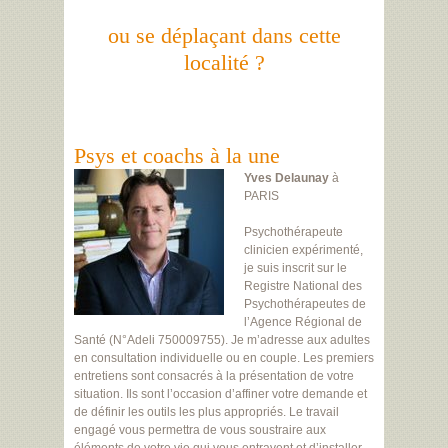
ou se déplaçant dans cette
localité ?
Psys et coachs à la une
Yves Delaunay
à
PARIS
Psychothérapeute
clinicien expérimenté,
je suis inscrit sur le
Registre National des
Psychothérapeutes de
l’Agence Régional de
Santé (N°Adeli 750009755). Je m’adresse aux adultes
en consultation individuelle ou en couple. Les premiers
entretiens sont consacrés à la présentation de votre
situation. Ils sont l’occasion d’affiner votre demande et
de définir les outils les plus appropriés. Le travail
engagé vous permettra de vous soustraire aux