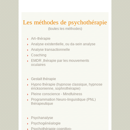
Les méthodes de psychothérapie
(
toutes les méthodes
)
Art–thérapie
Analyse existentielle, ou da-sein analyse
Analyse transactionnelle
Coaching
EMDR ,thérapie par les mouvements
oculaires
Gestalt thérapie
Hypno thérapie (hypnose classique, hypnose
éricksonienne, sophrothérapie)
Pleine conscience - Mindfulness
Programmation Neuro-linguistique (PNL)
thérapeutique
Psychanalyse
Psychogénéalogie
Psychothérapie cognitivo-