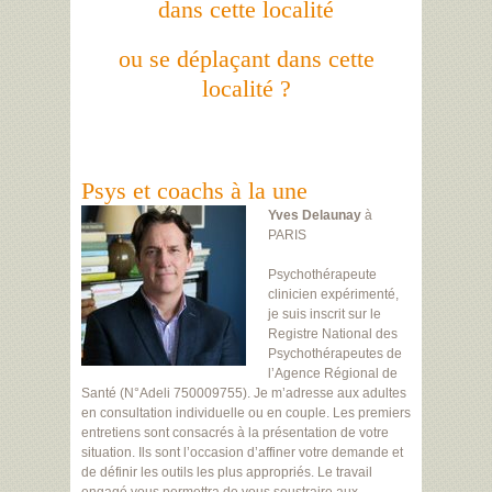
dans cette localité
ou se déplaçant dans cette
localité ?
Psys et coachs à la une
Yves Delaunay
à
PARIS
Psychothérapeute
clinicien expérimenté,
je suis inscrit sur le
Registre National des
Psychothérapeutes de
l’Agence Régional de
Santé (N°Adeli 750009755). Je m’adresse aux adultes
en consultation individuelle ou en couple. Les premiers
entretiens sont consacrés à la présentation de votre
situation. Ils sont l’occasion d’affiner votre demande et
de définir les outils les plus appropriés. Le travail