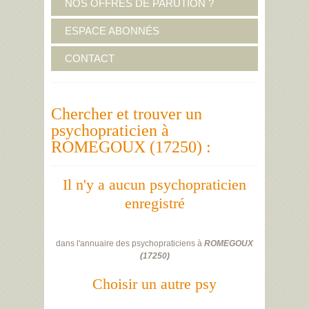
NOS OFFRES DE PARUTION ?
ESPACE ABONNÉS
CONTACT
Chercher et trouver un
psychopraticien à
ROMEGOUX (17250) :
Il n'y a aucun psychopraticien
enregistré
dans l'annuaire des psychopraticiens à
ROMEGOUX
(
17250
)
Choisir un autre psy