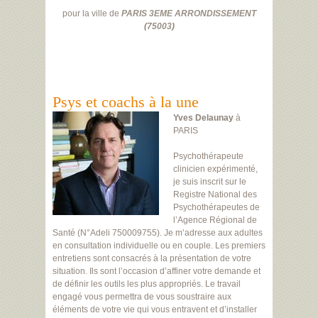
pour la ville de
PARIS 3EME ARRONDISSEMENT
(
75003
)
Psys et coachs à la une
Yves Delaunay
à
PARIS
Psychothérapeute
clinicien expérimenté,
je suis inscrit sur le
Registre National des
Psychothérapeutes de
l’Agence Régional de
Santé (N°Adeli 750009755). Je m’adresse aux adultes
en consultation individuelle ou en couple. Les premiers
entretiens sont consacrés à la présentation de votre
situation. Ils sont l’occasion d’affiner votre demande et
de définir les outils les plus appropriés. Le travail
engagé vous permettra de vous soustraire aux
éléments de votre vie qui vous entravent et d’installer