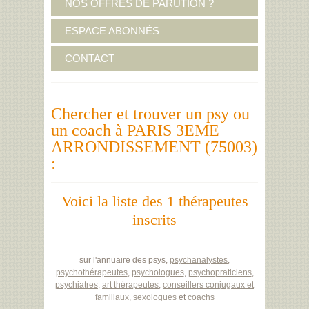
NOS OFFRES DE PARUTION ?
ESPACE ABONNÉS
CONTACT
Chercher et trouver un psy ou
un coach à PARIS 3EME
ARRONDISSEMENT (75003)
:
Voici la liste des 1 thérapeutes
inscrits
sur l'annuaire des psys,
psychanalystes
,
psychothérapeutes
,
psychologues
,
psychopraticiens
,
psychiatres
,
art thérapeutes
,
conseillers conjugaux et
familiaux
,
sexologues
et
coachs