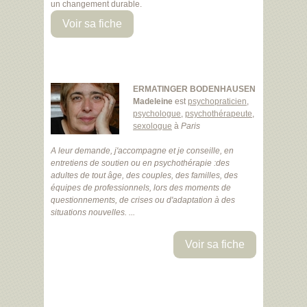
un changement durable.
Voir sa fiche
ERMATINGER BODENHAUSEN
Madeleine
est
psychopraticien
,
psychologue
,
psychothérapeute
,
sexologue
à
Paris
A leur demande, j'accompagne et je conseille, en
entretiens de soutien ou en psychothérapie :des
adultes de tout âge, des couples, des familles, des
équipes de professionnels, lors des moments de
questionnements, de crises ou d'adaptation à des
situations nouvelles. ...
Voir sa fiche