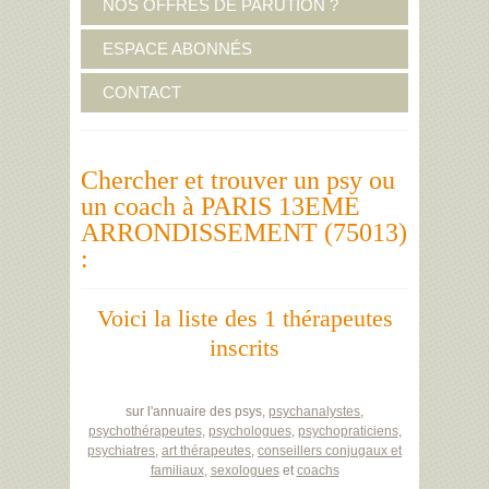
NOS OFFRES DE PARUTION ?
ESPACE ABONNÉS
CONTACT
Chercher et trouver un psy ou
un coach à PARIS 13EME
ARRONDISSEMENT (75013)
:
Voici la liste des 1 thérapeutes
inscrits
sur l'annuaire des psys,
psychanalystes
,
psychothérapeutes
,
psychologues
,
psychopraticiens
,
psychiatres
,
art thérapeutes
,
conseillers conjugaux et
familiaux
,
sexologues
et
coachs