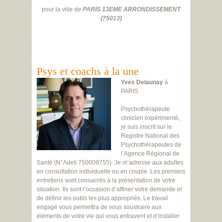
pour la ville de
PARIS 13EME ARRONDISSEMENT
(
75013
)
Psys et coachs à la une
Yves Delaunay
à
PARIS
Psychothérapeute
clinicien expérimenté,
je suis inscrit sur le
Registre National des
Psychothérapeutes de
l’Agence Régional de
Santé (N°Adeli 750009755). Je m’adresse aux adultes
en consultation individuelle ou en couple. Les premiers
entretiens sont consacrés à la présentation de votre
situation. Ils sont l’occasion d’affiner votre demande et
de définir les outils les plus appropriés. Le travail
engagé vous permettra de vous soustraire aux
éléments de votre vie qui vous entravent et d’installer