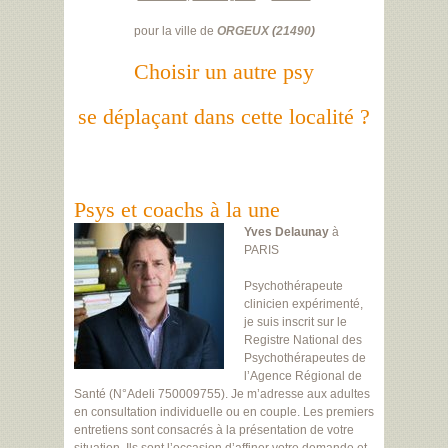
pour la ville de
ORGEUX
(
21490
)
Choisir un autre psy
se déplaçant dans cette localité ?
Psys et coachs à la une
Yves Delaunay
à
PARIS
Psychothérapeute
clinicien expérimenté,
je suis inscrit sur le
Registre National des
Psychothérapeutes de
l’Agence Régional de
Santé (N°Adeli 750009755). Je m’adresse aux adultes
en consultation individuelle ou en couple. Les premiers
entretiens sont consacrés à la présentation de votre