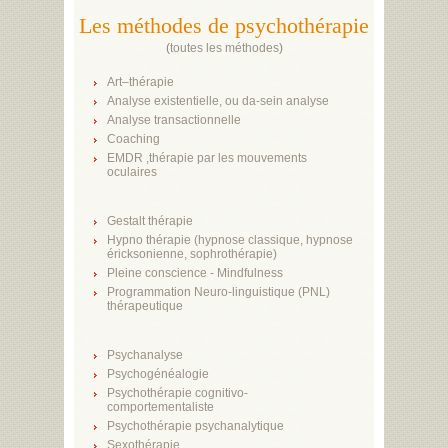
Les méthodes de psychothérapie
(
toutes les méthodes
)
Art–thérapie
Analyse existentielle, ou da-sein analyse
Analyse transactionnelle
Coaching
EMDR ,thérapie par les mouvements
oculaires
Gestalt thérapie
Hypno thérapie (hypnose classique, hypnose
éricksonienne, sophrothérapie)
Pleine conscience - Mindfulness
Programmation Neuro-linguistique (PNL)
thérapeutique
Psychanalyse
Psychogénéalogie
Psychothérapie cognitivo-
comportementaliste
Psychothérapie psychanalytique
Sexothérapie