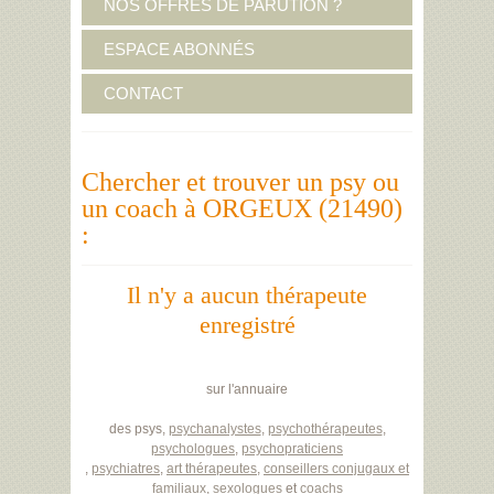
NOS OFFRES DE PARUTION ?
ESPACE ABONNÉS
CONTACT
Chercher et trouver un psy ou
un coach à ORGEUX (21490)
:
Il n'y a aucun thérapeute
enregistré
sur l'annuaire
des psys,
psychanalystes
,
psychothérapeutes
,
psychologues
,
psychopraticiens
,
psychiatres
,
art thérapeutes
,
conseillers conjugaux et
familiaux
,
sexologues
et
coachs