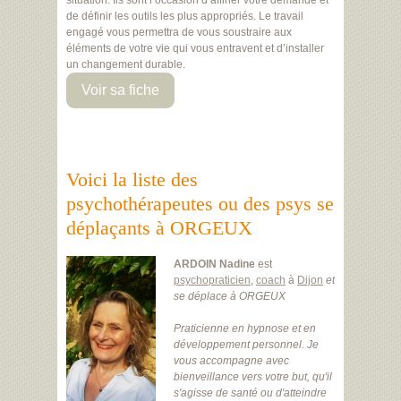
situation. Ils sont l’occasion d’affiner votre demande et
de définir les outils les plus appropriés. Le travail
engagé vous permettra de vous soustraire aux
éléments de votre vie qui vous entravent et d’installer
un changement durable.
Voir sa fiche
Voici la liste des
psychothérapeutes ou des psys se
déplaçants à ORGEUX
ARDOIN Nadine
est
psychopraticien
,
coach
à
Dijon
et
se déplace à ORGEUX
Praticienne en hypnose et en
développement personnel. Je
vous accompagne avec
bienveillance vers votre but, qu'il
s'agisse de santé ou d'atteindre