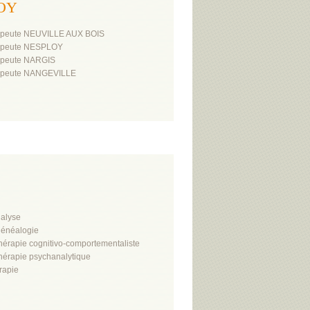
VOY
rapeute NEUVILLE AUX BOIS
rapeute NESPLOY
rapeute NARGIS
rapeute NANGEVILLE
alyse
énéalogie
hérapie cognitivo-comportementaliste
hérapie psychanalytique
rapie