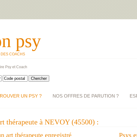
on psy
T DES COACHS
ire Psy et Coach
ROUVER UN PSY ?
NOS OFFRES DE PARUTION ?
ES
art thérapeute à NEVOY (45500) :
un art thérapeute enregistré
Psys e