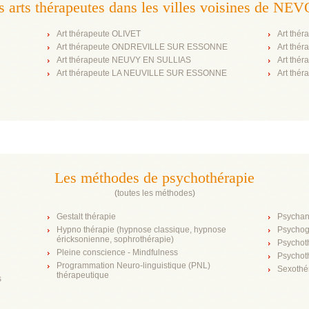
s arts thérapeutes dans les villes voisines de NE
Art thérapeute OLIVET
Art thé
Art thérapeute ONDREVILLE SUR ESSONNE
Art thé
Art thérapeute NEUVY EN SULLIAS
Art thé
Art thérapeute LA NEUVILLE SUR ESSONNE
Art thé
Les méthodes de psychothérapie
(
toutes les méthodes
)
Gestalt thérapie
Psychan
Hypno thérapie (hypnose classique, hypnose
Psychog
éricksonienne, sophrothérapie)
Psychot
Pleine conscience - Mindfulness
Psychot
Programmation Neuro-linguistique (PNL)
Sexothé
thérapeutique
s