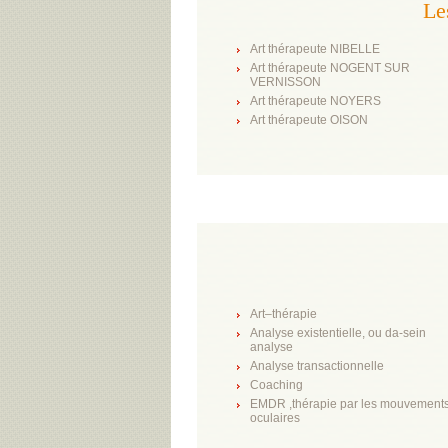
Le
Art thérapeute NIBELLE
Art thérapeute NOGENT SUR
VERNISSON
Art thérapeute NOYERS
Art thérapeute OISON
Art–thérapie
Analyse existentielle, ou da-sein
analyse
Analyse transactionnelle
Coaching
EMDR ,thérapie par les mouvement
oculaires