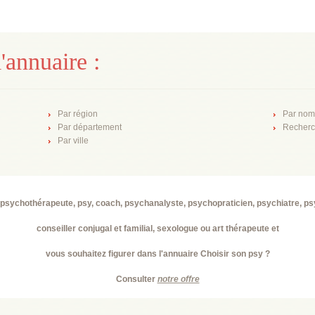
'annuaire :
Par région
Par nom
Par département
Recherc
Par ville
psychothérapeute, psy, coach, psychanalyste, psychopraticien, psychiatre, p
conseiller conjugal et familial, sexologue ou art thérapeute et
vous souhaitez figurer dans l'annuaire Choisir son psy ?
Consulter
notre offre