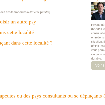
 des arts thérapeutes à
NEVOY
(
45500
)
oisir un autre psy
Psychothé
(N°Adeli 7
ans cette localité
consultati
entretiens
çant dans cette localité ?
situation. 
définir les
vous perme
vie qui vo
durable.
Voir s
érapeutes ou des psys consultants ou se déplaçan