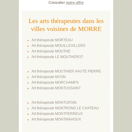
Consulter
notre offre
Les arts thérapeutes dans les
villes voisines de MORRE
Art thérapeute MORTEAU
Art thérapeute MOUILLEVILLERS
Art thérapeute MOUTHE
Art thérapeute LE MOUTHEROT
Art thérapeute MOUTHIER HAUTE PIERRE
Art thérapeute MYON
Art thérapeute MORCHAMPS
Art thérapeute MONTUSSAINT
Art thérapeute MONTURSIN
Art thérapeute MONTROND LE CHATEAU
Art thérapeute MONTPERREUX
Art thérapeute MONTMAHOUX