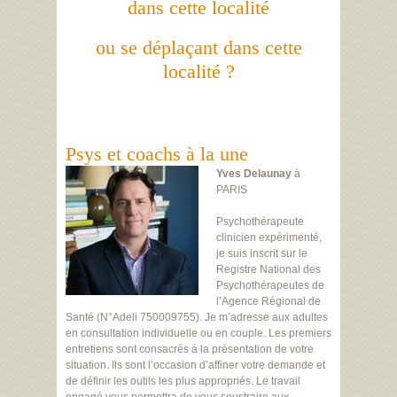
dans cette localité
ou se déplaçant dans cette
localité ?
Psys et coachs à la une
Yves Delaunay
à
PARIS
Psychothérapeute
clinicien expérimenté,
je suis inscrit sur le
Registre National des
Psychothérapeutes de
l’Agence Régional de
Santé (N°Adeli 750009755). Je m’adresse aux adultes
en consultation individuelle ou en couple. Les premiers
entretiens sont consacrés à la présentation de votre
situation. Ils sont l’occasion d’affiner votre demande et
de définir les outils les plus appropriés. Le travail