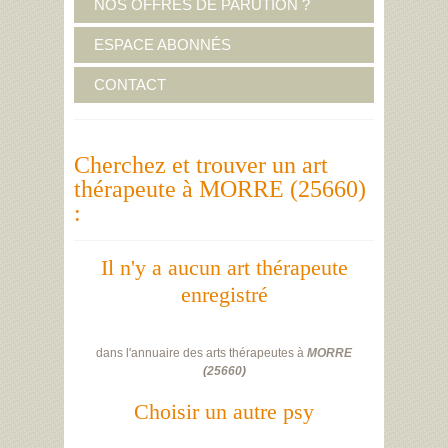
NOS OFFRES DE PARUTION ?
ESPACE ABONNÉS
CONTACT
Cherchez et trouver un art
thérapeute à MORRE (25660)
:
Il n'y a aucun art thérapeute
enregistré
dans l'annuaire des arts thérapeutes à
MORRE
(
25660
)
Choisir un autre psy