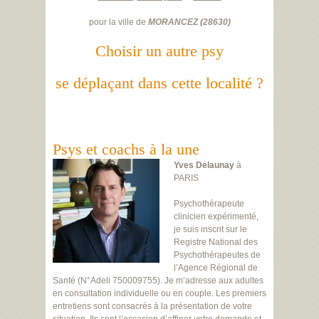
pour la ville de
MORANCEZ
(
28630
)
Choisir un autre psy
se déplaçant dans cette localité ?
Psys et coachs à la une
Yves Delaunay
à
PARIS
Psychothérapeute
clinicien expérimenté,
je suis inscrit sur le
Registre National des
Psychothérapeutes de
l’Agence Régional de
Santé (N°Adeli 750009755). Je m’adresse aux adultes
en consultation individuelle ou en couple. Les premiers
entretiens sont consacrés à la présentation de votre