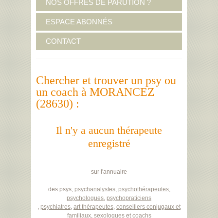
NOS OFFRES DE PARUTION ?
ESPACE ABONNÉS
CONTACT
Chercher et trouver un psy ou
un coach à MORANCEZ
(28630) :
Il n'y a aucun thérapeute
enregistré
sur l'annuaire
des psys,
psychanalystes
,
psychothérapeutes
,
psychologues
,
psychopraticiens
,
psychiatres
,
art thérapeutes
,
conseillers conjugaux et
familiaux
,
sexologues
et
coachs