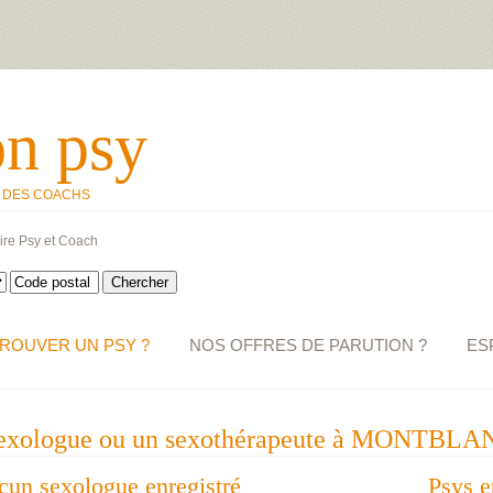
on psy
T DES COACHS
ire Psy et Coach
ROUVER UN PSY ?
NOS OFFRES DE PARUTION ?
ES
 sexologue ou un sexothérapeute à MONTBLAN
ucun sexologue enregistré
Psys e