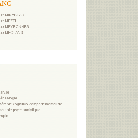
LANC
gue MIRABEAU
gue MEZEL
gue MEYRONNES
gue MEOLANS
alyse
énéalogie
hérapie cognitivo-comportementaliste
hérapie psychanalytique
rapie