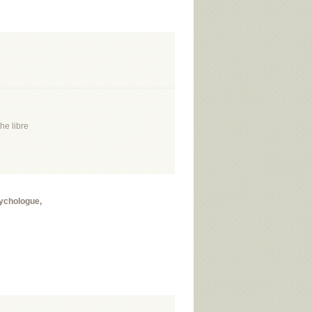
he libre
sychologue,