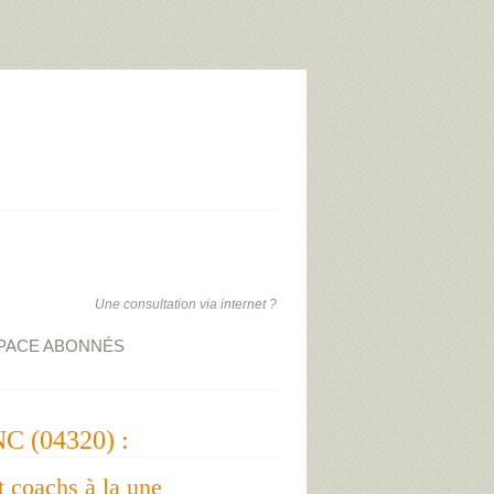
Une consultation via internet ?
PACE ABONNÉS
C (04320) :
t coachs à la une