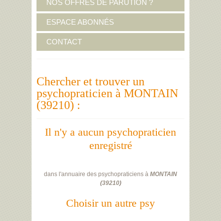
NOS OFFRES DE PARUTION ?
ESPACE ABONNÉS
CONTACT
Chercher et trouver un
psychopraticien à MONTAIN
(39210) :
Il n'y a aucun psychopraticien
enregistré
dans l'annuaire des psychopraticiens à
MONTAIN
(
39210
)
Choisir un autre psy