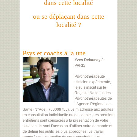
dans cette localité
ou se déplaçant dans cette
localité ?
Psys et coachs à la une
Yves Delaunay
à
PARIS
Psychothérapeute
clinicien expérimenté,
je suis inscrit sur le
Registre National des
Psychothérapeutes de
l’Agence Régional de
Santé (N°Adeli 750009755). Je m’adresse aux adultes
en consultation individuelle ou en couple. Les premiers
entretiens sont consacrés à la présentation de votre
situation. Ils sont l’occasion d’affiner votre demande et
de définir les outils les plus appropriés. Le travail