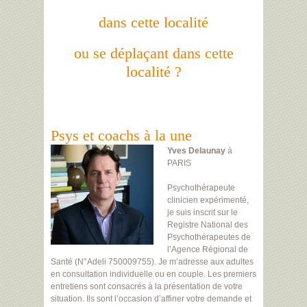
dans cette localité
ou se déplaçant dans cette
localité ?
Psys et coachs à la une
Yves Delaunay
à
PARIS
Psychothérapeute
clinicien expérimenté,
je suis inscrit sur le
Registre National des
Psychothérapeutes de
l’Agence Régional de
Santé (N°Adeli 750009755). Je m’adresse aux adultes
en consultation individuelle ou en couple. Les premiers
entretiens sont consacrés à la présentation de votre
situation. Ils sont l’occasion d’affiner votre demande et