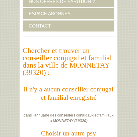
NOS OFFRES DE PARUTION ?
ESPACE ABONNÉS
CONTACT
Chercher et trouver un
conseiller conjugal et familial
dans la ville de MONNETAY
(39320) :
Il n'y a aucun conseiller conjugal
et familial enregistré
dans l'annuaire des conseillers conjugaux et familiaux
à
MONNETAY
(
39320
)
Choisir un autre psy