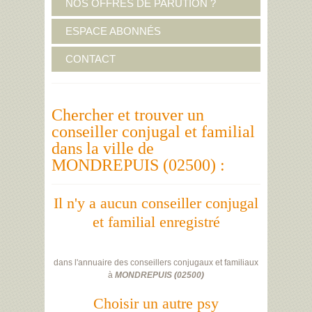
NOS OFFRES DE PARUTION ?
ESPACE ABONNÉS
CONTACT
Chercher et trouver un
conseiller conjugal et familial
dans la ville de
MONDREPUIS (02500) :
Il n'y a aucun conseiller conjugal
et familial enregistré
dans l'annuaire des conseillers conjugaux et familiaux
à
MONDREPUIS
(
02500
)
Choisir un autre psy