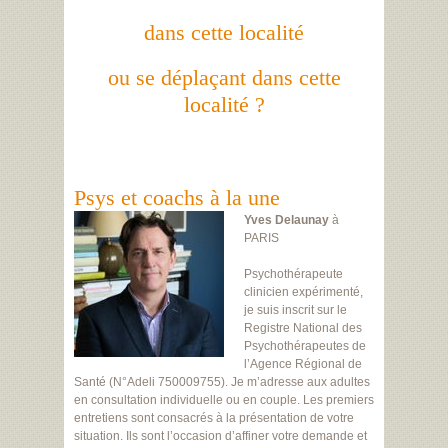
dans cette localité
ou se déplaçant dans cette
localité ?
Psys et coachs à la une
Yves Delaunay
à
PARIS
Psychothérapeute
clinicien expérimenté,
je suis inscrit sur le
Registre National des
Psychothérapeutes de
l’Agence Régional de
Santé (N°Adeli 750009755). Je m’adresse aux adultes
en consultation individuelle ou en couple. Les premiers
entretiens sont consacrés à la présentation de votre
situation. Ils sont l’occasion d’affiner votre demande et