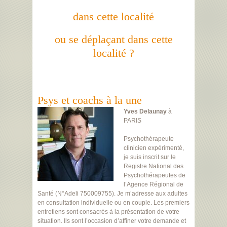
dans cette localité
ou se déplaçant dans cette
localité ?
Psys et coachs à la une
Yves Delaunay
à
PARIS
Psychothérapeute
clinicien expérimenté,
je suis inscrit sur le
Registre National des
Psychothérapeutes de
l’Agence Régional de
Santé (N°Adeli 750009755). Je m’adresse aux adultes
en consultation individuelle ou en couple. Les premiers
entretiens sont consacrés à la présentation de votre
situation. Ils sont l’occasion d’affiner votre demande et