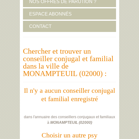
NOS OFFRES DE PARUTION ?
ESPACE ABONNÉS
CONTACT
Chercher et trouver un
conseiller conjugal et familial
dans la ville de
MONAMPTEUIL (02000) :
Il n'y a aucun conseiller conjugal
et familial enregistré
dans l'annuaire des conseillers conjugaux et familiaux
à
MONAMPTEUIL
(
02000
)
Choisir un autre psy