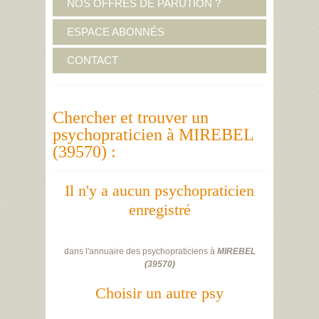
NOS OFFRES DE PARUTION ?
ESPACE ABONNÉS
CONTACT
Chercher et trouver un
psychopraticien à MIREBEL
(39570) :
Il n'y a aucun psychopraticien
enregistré
dans l'annuaire des psychopraticiens à
MIREBEL
(
39570
)
Choisir un autre psy